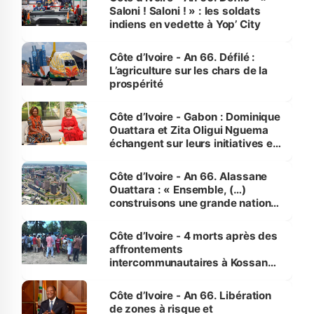
Saloni ! Saloni ! » : les soldats
indiens en vedette à Yop’ City
Côte d’Ivoire - An 66. Défilé :
L’agriculture sur les chars de la
prospérité
Côte d’Ivoire - Gabon : Dominique
Ouattara et Zita Oligui Nguema
échangent sur leurs initiatives en
faveur des femmes et des
enfants
Côte d’Ivoire - An 66. Alassane
Ouattara : « Ensemble, (…)
construisons une grande nation
pour nous-mêmes et pour les
générations futures »
Côte d’Ivoire - 4 morts après des
affrontements
intercommunautaires à Kossandji
(Alepé) - Notre correspondant au
milieu des sinistrés
Côte d’Ivoire - An 66. Libération
de zones à risque et