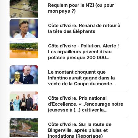
Requiem pour le N’Zi (ou pour
mon pays ?)
Côte d’Ivoire. Renard de retour à
la tête des Éléphants
Côte d’Ivoire - Pollution. Alerte !
Les orpailleurs privent d’eau
potable presque 200 000
habitants autour d’Agboville
Le montant choquant que
Infantino aurait gagné dans la
vente de la Coupe du monde
révélé
Côte d’Ivoire. Prix national
d’Excellence. « J’encourage notre
jeunesse à (…) cultiver la
compétence et l’intégrité »
(Alassane Ouattara
Côte d'Ivoire. Sur la route de
Bingerville, après pluies et
inondations (Reportage)