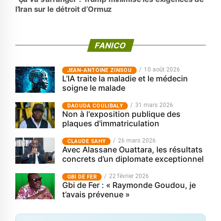
l’Iran sur le détroit d’Ormuz
FANICO
10 août 2026
JEAN-ANTOINE ZINSOU
L’IA traite la maladie et le médecin
soigne le malade
31 mars 2026
‎DAOUDA COULIBALY
Non à l'exposition publique des
plaques d'immatriculation
26 mars 2026
CLAUDE SAHY
Avec Alassane Ouattara, les résultats
concrets d’un diplomate exceptionnel
22 février 2026
GBI DE FER
Gbi de Fer : « Raymonde Goudou, je
t’avais prévenue »