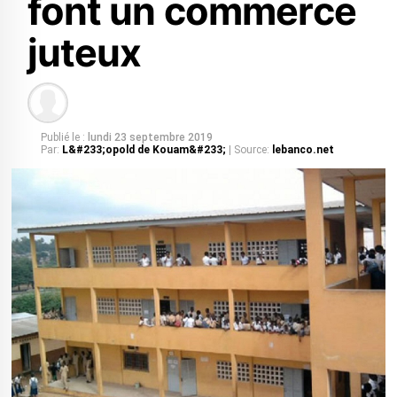
font un commerce
juteux
Publié le :
lundi 23 septembre 2019
Par:
L&#233;opold de Kouam&#233;
| Source:
lebanco.net