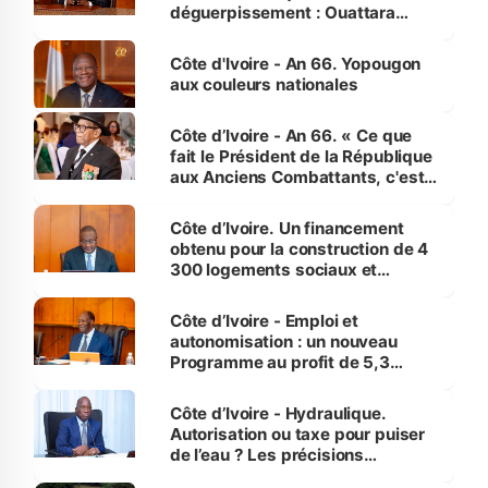
déguerpissement : Ouattara
assure du « strict respect de
l'Etat de droit pour préserver les
Côte d'Ivoire - An 66. Yopougon
vies humaines »
aux couleurs nationales
Côte d’Ivoire - An 66. « Ce que
fait le Président de la République
aux Anciens Combattants, c'est
inédit » (Cne Yassoungo Koné ®)
Côte d’Ivoire. Un financement
obtenu pour la construction de 4
300 logements sociaux et
économiques à Abidjan, Bouaké
et Yamoussoukro
Côte d’Ivoire - Emploi et
autonomisation : un nouveau
Programme au profit de 5,3
millions de jeunes
Côte d’Ivoire - Hydraulique.
Autorisation ou taxe pour puiser
de l’eau ? Les précisions
d’Assahoré