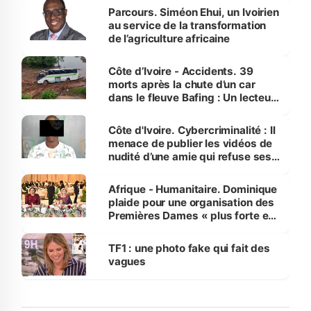
Parcours. Siméon Ehui, un Ivoirien
au service de la transformation
de l’agriculture africaine
Côte d’Ivoire - Accidents. 39
morts après la chute d’un car
dans le fleuve Bafing : Un lecteur
dénonce la légèreté du ministère
des Transports
Côte d'Ivoire. Cybercriminalité : Il
menace de publier les vidéos de
nudité d’une amie qui refuse ses
avances
Afrique - Humanitaire. Dominique
plaide pour une organisation des
Premières Dames « plus forte et
influente, dont l'impact s'affirme
sur la scène internationale »
TF1 : une photo fake qui fait des
vagues