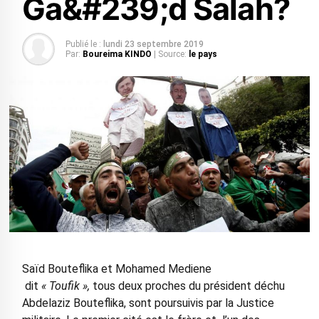
Ga&#239;d Salah?
Publié le :
lundi 23 septembre 2019
Par:
Boureima KINDO
| Source:
le pays
Saïd Bouteflika et Mohamed Mediene
dit
« Toufik »,
tous deux proches du président déchu
Abdelaziz Bouteflika, sont poursuivis par la Justice