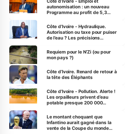
Côte d’Ivoire - Emploi et
autonomisation : un nouveau
Programme au profit de 5,3
millions de jeunes
Côte d’Ivoire - Hydraulique.
Autorisation ou taxe pour puiser
de l’eau ? Les précisions
d’Assahoré
Requiem pour le N’Zi (ou pour
mon pays ?)
Côte d’Ivoire. Renard de retour à
la tête des Éléphants
Côte d’Ivoire - Pollution. Alerte !
Les orpailleurs privent d’eau
potable presque 200 000
habitants autour d’Agboville
Le montant choquant que
Infantino aurait gagné dans la
vente de la Coupe du monde
révélé