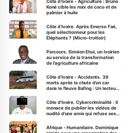
Côte d’Ivoire - Agriculture : Bruno
Koné cible les noix de coco et de
palmier à huile
Côte d’Ivoire. Après Emerse Faé,
quel sélectionneur pour les
Éléphants ? (Micro-trottoir)
Parcours. Siméon Ehui, un Ivoirien
au service de la transformation
de l’agriculture africaine
Côte d’Ivoire - Accidents. 39
morts après la chute d’un car
dans le fleuve Bafing : Un lecteur
dénonce la légèreté du ministère
des Transports
Côte d'Ivoire. Cybercriminalité : Il
menace de publier les vidéos de
nudité d’une amie qui refuse ses
avances
Afrique - Humanitaire. Dominique