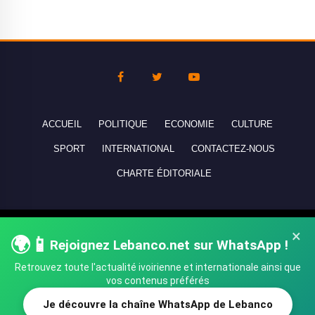
ACCUEIL
POLITIQUE
ECONOMIE
CULTURE
SPORT
INTERNATIONAL
CONTACTEZ-NOUS
CHARTE ÉDITORIALE
Copyright © 2010-2026 lebanco.net - Tous droits de reproduction
×
🌍📱
Rejoignez Lebanco.net sur WhatsApp !
réservés - All rights reserved.
Retrouvez toute l'actualité ivoirienne et internationale ainsi que
vos contenus préférés
Je découvre la chaîne WhatsApp de Lebanco