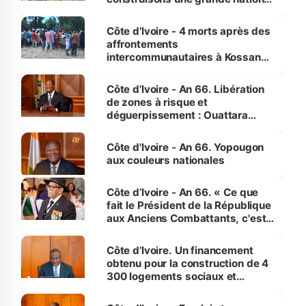
pour nous-mêmes et pour les
générations futures »
Côte d’Ivoire - 4 morts après des
affrontements
intercommunautaires à Kossandji
(Alepé) - Notre correspondant au
milieu des sinistrés
Côte d’Ivoire - An 66. Libération
de zones à risque et
déguerpissement : Ouattara
assure du « strict respect de
l'Etat de droit pour préserver les
Côte d'Ivoire - An 66. Yopougon
vies humaines »
aux couleurs nationales
Côte d’Ivoire - An 66. « Ce que
fait le Président de la République
aux Anciens Combattants, c'est
inédit » (Cne Yassoungo Koné ®)
Côte d’Ivoire. Un financement
obtenu pour la construction de 4
300 logements sociaux et
économiques à Abidjan, Bouaké
et Yamoussoukro