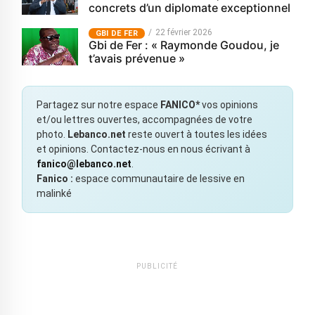
concrets d’un diplomate exceptionnel
22 février 2026
GBI DE FER
Gbi de Fer : « Raymonde Goudou, je
t’avais prévenue »
Partagez sur notre espace
FANICO*
vos opinions
et/ou lettres ouvertes, accompagnées de votre
photo.
Lebanco.net
reste ouvert à toutes les idées
et opinions. Contactez-nous en nous écrivant à
fanico@lebanco.net
.
Fanico :
espace communautaire de lessive en
malinké
PUBLICITÉ