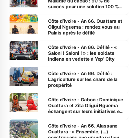
Maladie du cacao : 90 % de
succès pour une solution 100 %
made in Côte d'Ivoire
Côte d’Ivoire - An 66. Ouattara et
Oligui Nguema : rendez vous au
Palais après le défilé
Côte d’Ivoire - An 66. Défilé - «
Saloni ! Saloni ! » : les soldats
indiens en vedette à Yop’ City
Côte d’Ivoire - An 66. Défilé :
L’agriculture sur les chars de la
prospérité
Côte d’Ivoire - Gabon : Dominique
Ouattara et Zita Oligui Nguema
échangent sur leurs initiatives en
faveur des femmes et des
enfants
Côte d’Ivoire - An 66. Alassane
Ouattara : « Ensemble, (…)
construisons une grande nation