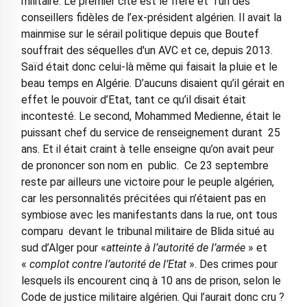
militaire. Le premier cité est le frère et l’un des
conseillers fidèles de l’ex-président algérien. Il avait la
mainmise sur le sérail politique depuis que Boutef
souffrait des séquelles d'un AVC et ce, depuis 2013.
Saïd était donc celui-là même qui faisait la pluie et le
beau temps en Algérie. D’aucuns disaient qu’il gérait en
effet le pouvoir d’Etat, tant ce qu’il disait était
incontesté. Le second, Mohammed Medienne, était le
puissant chef du service de renseignement durant 25
ans. Et il était craint à telle enseigne qu’on avait peur
de prononcer son nom en public. Ce 23 septembre
reste par ailleurs une victoire pour le peuple algérien,
car les personnalités précitées qui n’étaient pas en
symbiose avec les manifestants dans la rue, ont tous
comparu devant le tribunal militaire de Blida situé au
sud d’Alger pour «
atteinte à l’autorité de l’armée
» et
«
complot contre l’autorité de l’Etat
». Des crimes pour
lesquels ils encourent cinq à 10 ans de prison, selon le
Code de justice militaire algérien. Qui l’aurait donc cru ?