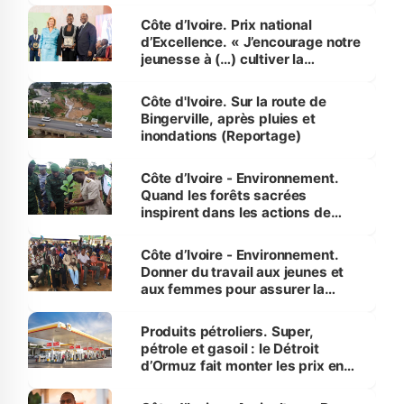
Côte d’Ivoire. Prix national
d’Excellence. « J’encourage notre
jeunesse à (…) cultiver la
compétence et l’intégrité »
(Alassane Ouattara
Côte d'Ivoire. Sur la route de
Bingerville, après pluies et
inondations (Reportage)
Côte d’Ivoire - Environnement.
Quand les forêts sacrées
inspirent dans les actions de
reboisement
Côte d’Ivoire - Environnement.
Donner du travail aux jeunes et
aux femmes pour assurer la
protection des espèces
menacées
Produits pétroliers. Super,
pétrole et gasoil : le Détroit
d’Ormuz fait monter les prix en
Côte d’Ivoire