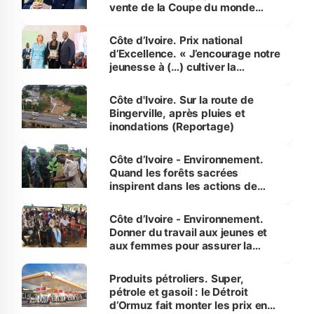
vente de la Coupe du monde
révélé
Côte d’Ivoire. Prix national
d’Excellence. « J’encourage notre
jeunesse à (…) cultiver la
compétence et l’intégrité »
(Alassane Ouattara
Côte d'Ivoire. Sur la route de
Bingerville, après pluies et
inondations (Reportage)
Côte d’Ivoire - Environnement.
Quand les forêts sacrées
inspirent dans les actions de
reboisement
Côte d’Ivoire - Environnement.
Donner du travail aux jeunes et
aux femmes pour assurer la
protection des espèces
menacées
Produits pétroliers. Super,
pétrole et gasoil : le Détroit
d’Ormuz fait monter les prix en