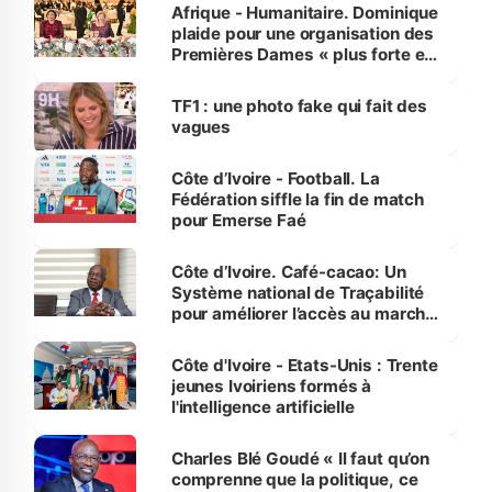
Afrique - Humanitaire. Dominique
plaide pour une organisation des
Premières Dames « plus forte et
influente, dont l'impact s'affirme
sur la scène internationale »
TF1 : une photo fake qui fait des
vagues
Côte d’Ivoire - Football. La
Fédération siffle la fin de match
pour Emerse Faé
Côte d’Ivoire. Café-cacao: Un
Système national de Traçabilité
pour améliorer l’accès au marché
international
Côte d'Ivoire - Etats-Unis : Trente
jeunes Ivoiriens formés à
l'intelligence artificielle
Charles Blé Goudé « Il faut qu’on
comprenne que la politique, ce