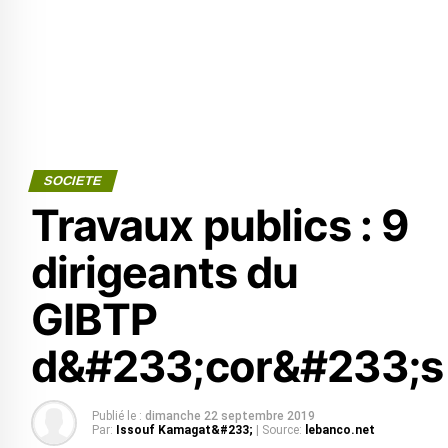
SOCIETE
Travaux publics : 9
dirigeants du
GIBTP
d&#233;cor&#233;s
Publié le :
dimanche 22 septembre 2019
Par:
Issouf Kamagat&#233;
| Source:
lebanco.net