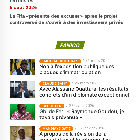
terroristes
6 août 2026
La Fifa «présente des excuses» après le projet
controversé de s’ouvrir à des investisseurs privés
FANICO
31 mars 2026
‎DAOUDA COULIBALY
Non à l'exposition publique des
plaques d'immatriculation
26 mars 2026
CLAUDE SAHY
Avec Alassane Ouattara, les résultats
concrets d’un diplomate exceptionnel
22 février 2026
GBI DE FER
Gbi de Fer : « Raymonde Goudou, je
t’avais prévenue »
12 janvier 2026
MANDIAYE GAYE
À propos de la révision de la
constitution et la réforme des