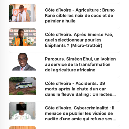
Côte d’Ivoire
Côte d’Ivoire - Agriculture : Bruno
Koné cible les noix de coco et de
palmier à huile
Côte d’Ivoire. Après Emerse Faé,
quel sélectionneur pour les
Éléphants ? (Micro-trottoir)
Parcours. Siméon Ehui, un Ivoirien
au service de la transformation
de l’agriculture africaine
Côte d’Ivoire - Accidents. 39
morts après la chute d’un car
dans le fleuve Bafing : Un lecteur
dénonce la légèreté du ministère
des Transports
Côte d'Ivoire. Cybercriminalité : Il
menace de publier les vidéos de
nudité d’une amie qui refuse ses
avances