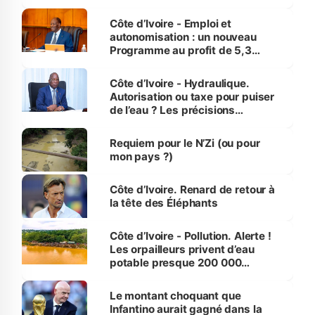
économiques à Abidjan, Bouaké
et Yamoussoukro
Côte d’Ivoire - Emploi et
autonomisation : un nouveau
Programme au profit de 5,3
millions de jeunes
Côte d’Ivoire - Hydraulique.
Autorisation ou taxe pour puiser
de l’eau ? Les précisions
d’Assahoré
Requiem pour le N’Zi (ou pour
mon pays ?)
Côte d’Ivoire. Renard de retour à
la tête des Éléphants
Côte d’Ivoire - Pollution. Alerte !
Les orpailleurs privent d’eau
potable presque 200 000
habitants autour d’Agboville
Le montant choquant que
Infantino aurait gagné dans la