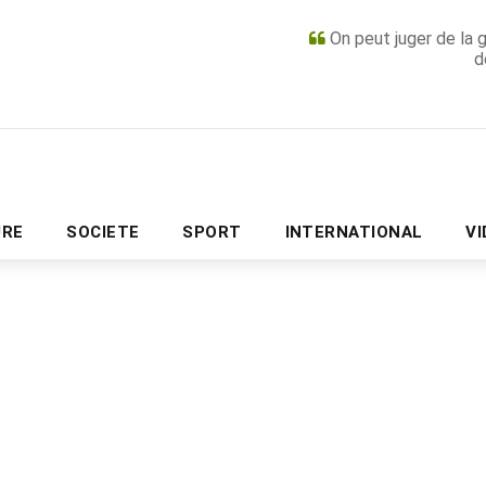
On peut juger de la 
d
PUBLICITÉ
URE
SOCIETE
SPORT
INTERNATIONAL
V