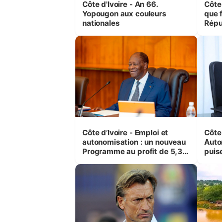
Côte d'Ivoire - An 66.
Côte 
Yopougon aux couleurs
que f
nationales
Répu
Comb
(Cne
Côte d’Ivoire - Emploi et
Côte 
autonomisation : un nouveau
Auto
Programme au profit de 5,3
puise
millions de jeunes
préc