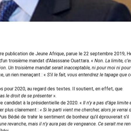
ère publication de Jeune Afrique, parue le 22 septembre 2019, He
d’un troisième mandat d’Alasssane Ouattara. «
Non. La limite, c’e
ion. Un troisième mandat serait inacceptable, ni pour moi ni pour
ce, un rien menaçant : «
S’il le fait, vous entendrez le tapage que c
s pour 2020, au regard des textes. Il soutient, en effet, que
pas le droit de se présenter
».
tre candidat à la présidentielle de 2020. «
Il n’y a pas d’âge limite 
er plus clairement :
« Si le parti vient me chercher, alors je verrai
Puis Bédié de trahir le sentiment de bonheur qu’il éprouverait s’il
 une revanche, mais il n’y aura pas de vengeance. Ce serait me re
Pdci.