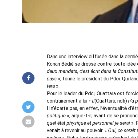
Dans une interview diffusée dans la derni
Konan Bédié se dresse contre toute idée 
deux mandats, c’est écrit dans la Constitut
pays
», tonne le président du Pdci. Qui lan
fera
».
Pour le leader du Pdci, Ouattara est forclo
contrairement à lui «
il
(Ouattara, ndlr)
n’a 
Il n’écarte pas, en effet, l’éventualité d’ê
politique
», argue-t-il, avant de se prononc
quel état physique et personnel je serai
». 
venait à revenir au pouvoir. «
Oui, ce serait
justice »
, lâche l’octogénaire président du 