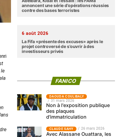
Abéibara, Kidal et Tessalit : les FAMa
annoncent une série d’opérations réussies
contre des bases terroristes
6 août 2026
La Fifa «présente des excuses» après le
projet controversé de s’ouvrir à des
investisseurs privés
nri
st
 le
ela
FANICO
‎DAOUDA COULIBALY
31 mars 2026
Non à l'exposition publique
en
des plaques
 dans
d'immatriculation
26 mars 2026
ndre
CLAUDE SAHY
Avec Alassane Ouattara, les