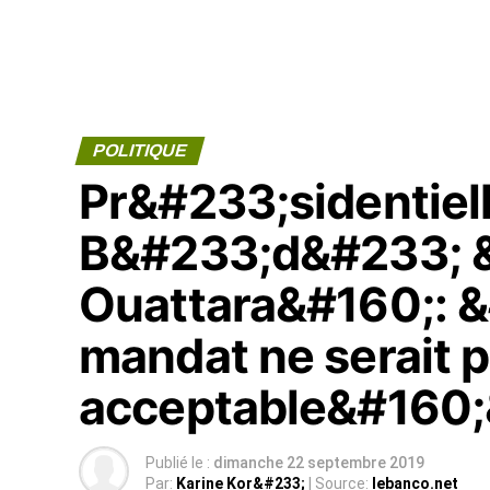
POLITIQUE
Pr&#233;sidentiel
B&#233;d&#233; 
Ouattara&#160;: 
mandat ne serait 
acceptable&#160;
Publié le :
dimanche 22 septembre 2019
Par:
Karine Kor&#233;
| Source:
lebanco.net