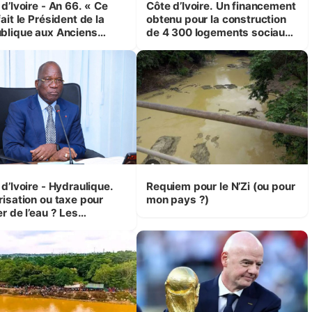
d’Ivoire - An 66. « Ce
Côte d’Ivoire. Un financement
ait le Président de la
obtenu pour la construction
blique aux Anciens
de 4 300 logements sociaux
attants, c'est inédit »
et économiques à Abidjan,
 Yassoungo Koné ®)
Bouaké et Yamoussoukro
d’Ivoire - Hydraulique.
Requiem pour le N’Zi (ou pour
risation ou taxe pour
mon pays ?)
r de l’eau ? Les
isions d’Assahoré