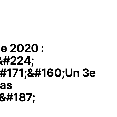
le 2020 :
&#224;
&#171;&#160;Un 3e
pas
&#187;