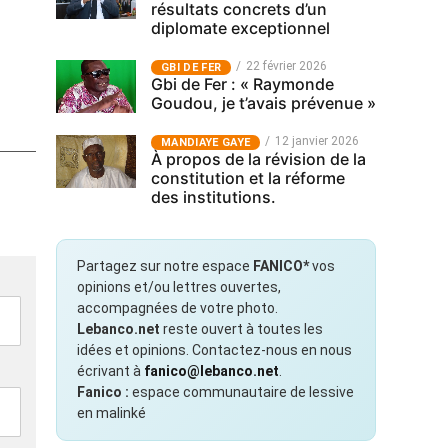
résultats concrets d’un
diplomate exceptionnel
22 février 2026
GBI DE FER
Gbi de Fer : « Raymonde
Goudou, je t’avais prévenue »
12 janvier 2026
MANDIAYE GAYE
À propos de la révision de la
constitution et la réforme
des institutions.
Partagez sur notre espace
FANICO*
vos
opinions et/ou lettres ouvertes,
accompagnées de votre photo.
Lebanco.net
reste ouvert à toutes les
idées et opinions. Contactez-nous en nous
écrivant à
fanico@lebanco.net
.
Fanico :
espace communautaire de lessive
en malinké