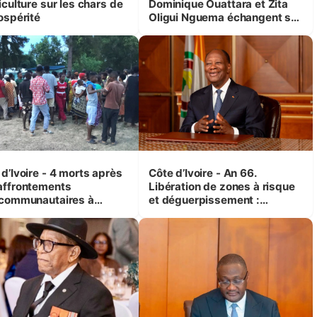
iculture sur les chars de
Dominique Ouattara et Zita
ospérité
Oligui Nguema échangent sur
leurs initiatives en faveur des
femmes et des enfants
d’Ivoire - 4 morts après
Côte d’Ivoire - An 66.
affrontements
Libération de zones à risque
rcommunautaires à
et déguerpissement :
andji (Alepé) - Notre
Ouattara assure du « strict
espondant au milieu des
respect de l'Etat de droit pour
trés
préserver les vies humaines
»