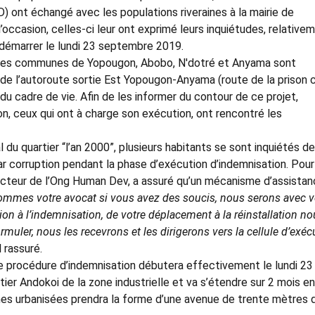
 ont échangé avec les populations riveraines à la mairie de
ccasion, celles-ci leur ont exprimé leurs inquiétudes, relative
 démarrer le lundi 23 septembre 2019.
s les communes de Yopougon, Abobo, N'dotré et Anyama sont
e l’autoroute sortie Est Yopougon-Anyama (route de la prison ci
t du cadre de vie. Afin de les informer du contour de ce projet,
, ceux qui ont à charge son exécution, ont rencontré les
 du quartier “l’an 2000”, plusieurs habitants se sont inquiétés de
ar corruption pendant la phase d’exécution d’indemnisation. Pour
ecteur de l’Ong Human Dev, a assuré qu’un mécanisme d’assistan
mmes votre avocat si vous avez des soucis, nous serons avec 
ation à l’indemnisation, de votre déplacement à la réinstallation n
ormuler, nous les recevrons et les dirigerons vers la cellule d’exéc
l rassuré.
e de procédure d’indemnisation débutera effectivement le lundi 23
r Andokoi de la zone industrielle et va s’étendre sur 2 mois en
es urbanisées prendra la forme d’une avenue de trente mètres 