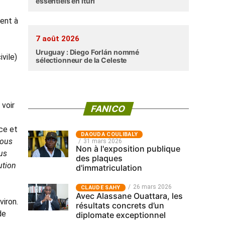
essentiels en Ituri
ment à
7 août 2026
Uruguay : Diego Forlán nommé
vile)
sélectionneur de la Celeste
 voir
FANICO
ce et
‎DAOUDA COULIBALY
vous
31 mars 2026
Non à l'exposition publique
ous
des plaques
ution
d'immatriculation
26 mars 2026
CLAUDE SAHY
Avec Alassane Ouattara, les
viron.
résultats concrets d’un
de
diplomate exceptionnel