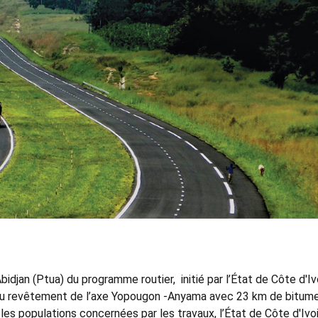
Abidjan (Ptua) du programme routier, initié par l’État de Côte d'Iv
a au revêtement de l’axe Yopougon -Anyama avec 23 km de bitume
 les populations concernées par les travaux, l’État de Côte d'Ivo