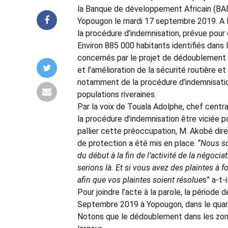
la Banque de développement Africain (BAD)
Yopougon le mardi 17 septembre 2019. A l’o
la procédure d’indemnisation, prévue pour
Environ 885 000 habitants identifiés dan
concernés par le projet de dédoublement d
et l’amélioration de la sécurité routière e
notamment de la procédure d’indemnisation
populations riveraines.
Par la voix de Touala Adolphe, chef central
la procédure d’indemnisation être viciée p
pallier cette préoccupation, M. Akobé dir
de protection a été mis en place. “
Nous so
du début à la fin de l’activité de la négoci
serions là. Et si vous avez des plaintes à f
afin que vos plaintes soient résolue
s” a-t-i
Pour joindre l’acte à la parole, la périod
Septembre 2019 à Yopougon, dans le quartie
Notons que le dédoublement dans les zon