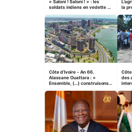
« Saloni ! Saloni ! » : les
L’agr
soldats indiens en vedette à
la pr
Yop’ City
Côte d’Ivoire - An 66.
Côte 
Alassane Ouattara : «
des 
Ensemble, (…) construisons
inte
une grande nation pour nous-
Koss
mêmes et pour les
corr
générations futures »
sinis