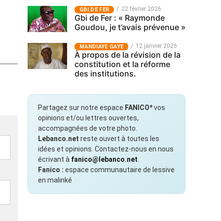
22 février 2026
GBI DE FER
Gbi de Fer : « Raymonde
Goudou, je t’avais prévenue »
12 janvier 2026
MANDIAYE GAYE
À propos de la révision de la
constitution et la réforme
des institutions.
Partagez sur notre espace
FANICO*
vos
opinions et/ou lettres ouvertes,
accompagnées de votre photo.
Lebanco.net
reste ouvert à toutes les
idées et opinions. Contactez-nous en nous
écrivant à
fanico@lebanco.net
.
Fanico :
espace communautaire de lessive
en malinké