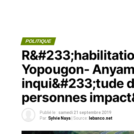
POLITIQUE
R&#233;habilitatio
Yopougon- Anyama
inqui&#233;tude 
personnes impact
Publié le :
samedi 21 septembre 2019
Par:
Sylvie Naya
| Source:
lebanco.net