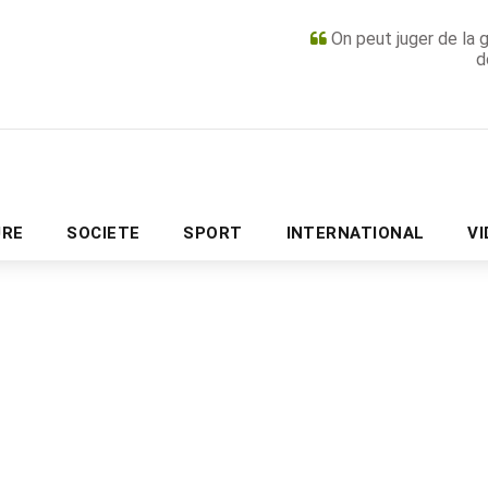
On peut juger de la 
d
PUBLICITÉ
URE
SOCIETE
SPORT
INTERNATIONAL
V