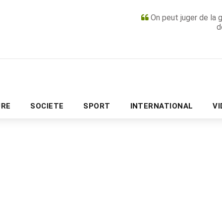
On peut juger de la 
d
PUBLICITÉ
URE
SOCIETE
SPORT
INTERNATIONAL
V