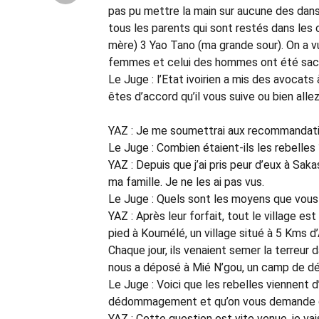
pas pu mettre la main sur aucune des dans
tous les parents qui sont restés dans les
mère) 3 Yao Tano (ma grande sour). On a 
femmes et celui des hommes ont été sac
Le Juge : l’Etat ivoirien a mis des avocat
êtes d’accord qu’il vous suive ou bien al
YAZ : Je me soumettrai aux recommandation
Le Juge : Combien étaient-ils les rebelles
YAZ : Depuis que j’ai pris peur d’eux à Saka
ma famille. Je ne les ai pas vus.
Le Juge : Quels sont les moyens que vous 
YAZ : Après leur forfait, tout le village est 
pied à Koumélé, un village situé à 5 Kms d’
Chaque jour, ils venaient semer la terreur da
nous a déposé à Mié N’gou, un camp de d
Le Juge : Voici que les rebelles viennent d’
dédommagement et qu’on vous demande de 
YAZ : Cette question est vite venue, je va