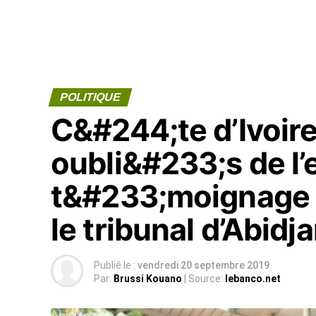
POLITIQUE
C&#244;te d’Ivoire
oubli&#233;s de l’e
t&#233;moignage d
le tribunal d’Abidj
Publié le :
vendredi 20 septembre 2019
Par:
Brussi Kouano
| Source:
lebanco.net