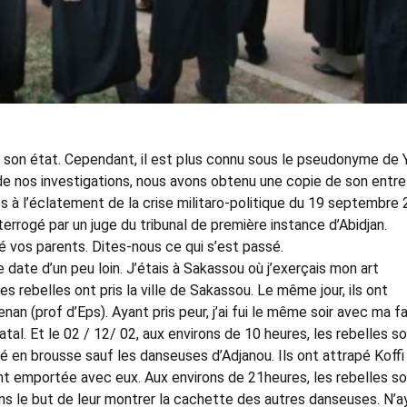
e son état. Cependant, il est plus connu sous le pseudonyme de 
rs de nos investigations, nous avons obtenu une copie de son entre
s à l’éclatement de la crise militaro-politique du 19 septembre
nterrogé par un juge du tribunal de première instance d’Abidjan.
né vos parents. Dites-nous ce qui s’est passé.
 date d’un peu loin. J’étais à Sakassou où j’exerçais mon art
s rebelles ont pris la ville de Sakassou. Le même jour, ils ont
an (prof d’Eps). Ayant pris peur, j’ai fui le même soir avec ma fa
tal. Et le 02 / 12/ 02, aux environs de 10 heures, les rebelles s
eté en brousse sauf les danseuses d’Adjanou. Ils ont attrapé Koffi
ont emportée avec eux. Aux environs de 21heures, les rebelles s
s le but de leur montrer la cachette des autres danseuses. N’a