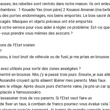
euses, les rebelles sont rentrés dans notre maison. Ils ont enle
 chambres : 1 Kouadio Yao (mon père) 2 Kouassi Amenan (ma bell
vu des portes endommagés, nos biens emportés. Le bois sacré d
cagés. Masques et objets précieux ont été emportés.
s à votre service pour vous aider à régler ce problème. Est-ce qu
lez-vous prendre vous-mêmes des avocats ?
s de l’Etat ivoirien
 ?
ssou, à tout bruit de véhicule ou de fusil, je me jetais en brouss
avez utilisés pour sortir des zones assiégées ?
rentré en brousse. Moi, j’y ai passé trois jours. Ensuite, je suis all
Assandrè croyant qu’ils allaient libérer mes parents. Mais faux.
ns le village. Après douze jours d’attente vaine, j’ai pris un car q
éplacés à Yamoussoukro.
assassiner trois de vos parents. Si l’Etat veut faire un
fixer un taux, à combien de francs pourriez-vous évalue cela 
is réserver jusqu’au jugement : le temps de prendre conseils aup