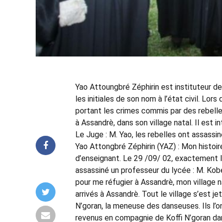
Yao Attoungbré Zéphirin est instituteur d
les initiales de son nom à l’état civil. Lo
portant les crimes commis par des rebelle
à Assandrè, dans son village natal. Il est i
Le Juge : M. Yao, les rebelles ont assassi
Yao Attongbré Zéphirin (YAZ) : Mon histoire
d’enseignant. Le 29 /09/ 02, exactement le
assassiné un professeur du lycée : M. Koben
pour me réfugier à Assandrè, mon village na
arrivés à Assandrè. Tout le village s’est j
N’goran, la meneuse des danseuses. Ils l’
revenus en compagnie de Koffi N’goran dan