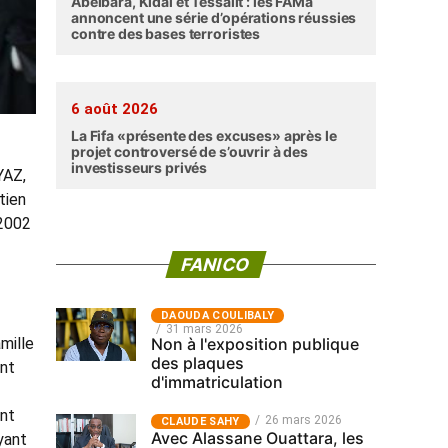
Abéibara, Kidal et Tessalit : les FAMa
annoncent une série d’opérations réussies
contre des bases terroristes
6 août 2026
La Fifa «présente des excuses» après le
projet controversé de s’ouvrir à des
investisseurs privés
YAZ,
tien
 2002
FANICO
‎DAOUDA COULIBALY
31 mars 2026
Non à l'exposition publique
mille
des plaques
ont
d'immatriculation
ont
26 mars 2026
CLAUDE SAHY
Avec Alassane Ouattara, les
yant