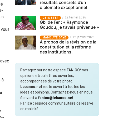
résultats concrets d’un
vé
diplomate exceptionnel
e-
es
22 février 2026
GBI DE FER
Gbi de Fer : « Raymonde
Goudou, je t’avais prévenue »
e vous
12 janvier 2026
MANDIAYE GAYE
À propos de la révision de la
constitution et la réforme
des institutions.
e avec
Partagez sur notre espace
FANICO*
vos
opinions et/ou lettres ouvertes,
é à
accompagnées de votre photo.
Lebanco.net
reste ouvert à toutes les
idées et opinions. Contactez-nous en nous
ui
écrivant à
fanico@lebanco.net
.
Fanico :
espace communautaire de lessive
en malinké
?
rès