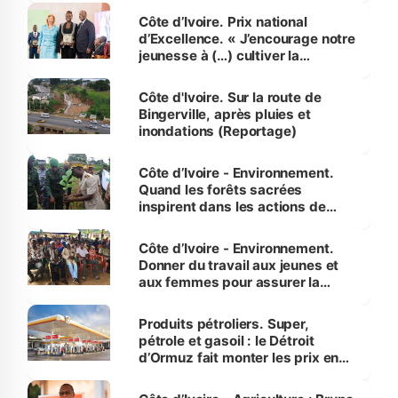
Côte d’Ivoire. Prix national
d’Excellence. « J’encourage notre
jeunesse à (…) cultiver la
compétence et l’intégrité »
(Alassane Ouattara
Côte d'Ivoire. Sur la route de
Bingerville, après pluies et
inondations (Reportage)
Côte d’Ivoire - Environnement.
Quand les forêts sacrées
inspirent dans les actions de
reboisement
Côte d’Ivoire - Environnement.
Donner du travail aux jeunes et
aux femmes pour assurer la
protection des espèces
menacées
Produits pétroliers. Super,
pétrole et gasoil : le Détroit
d’Ormuz fait monter les prix en
Côte d’Ivoire