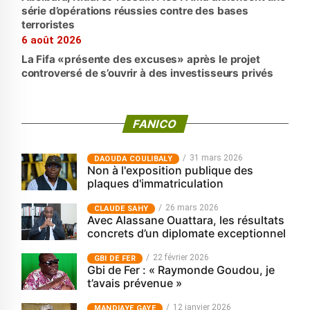
série d’opérations réussies contre des bases
terroristes
6 août 2026
La Fifa «présente des excuses» après le projet
controversé de s’ouvrir à des investisseurs privés
FANICO
31 mars 2026
‎DAOUDA COULIBALY
Non à l'exposition publique des
plaques d'immatriculation
26 mars 2026
CLAUDE SAHY
Avec Alassane Ouattara, les résultats
concrets d’un diplomate exceptionnel
22 février 2026
GBI DE FER
Gbi de Fer : « Raymonde Goudou, je
t’avais prévenue »
12 janvier 2026
MANDIAYE GAYE