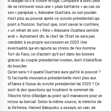
A Abidjan où il a trouvé refuge, Compaoré a donc peur
de se retrouver sous une « pluie battante » au cas où
son « parapluie », Alassane Ouattara, ou son poulain
n’est plus au pouvoir après ce scrutin présidentiel qui
point à l’horizon. Surtout que, croit savoir le confrère,
«
un retrait de son « frère » Alassane Ouattara semble
acté
». Autrement dit, le chef de l’Etat ne sera pas
candidat à sa propre succession en 2020. Une
éventualité qui en rajoute au stress de l’ex-homme
fort du Faso, ce d’autant qu’il est dans les bonnes
grâces du couple présidentiel ivoirien, dont il bénéficie
du bouclier.
Qu’en sera-t-il quand Ouattara aura quitté le pouvoir ?
Si l’actuelle mouvance présidentielle n’est plus aux
affaires à l’issue du scrutin présidentiel de 2020 ? Ce
sont là des questions qui troublent le sommeil de
l’illustre hôte d’Abidjan au point qu’il manœuvre pour un
retour au bercail. Selon la même source, le ministre de
la Défense, Hamed Bakayoko, a essayé, en vain, de