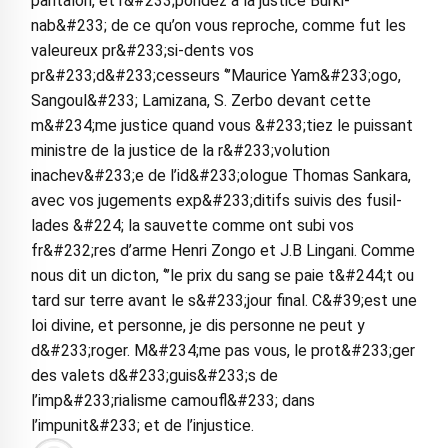
pantalon, et r&#233;pondez a la justice Burki-
nab&#233; de ce qu’on vous reproche, comme fut les
valeureux pr&#233;si-dents vos
pr&#233;d&#233;cesseurs ‘’’Maurice Yam&#233;ogo,
Sangoul&#233; Lamizana, S. Zerbo devant cette
m&#234;me justice quand vous &#233;tiez le puissant
ministre de la justice de la r&#233;volution
inachev&#233;e de l’id&#233;ologue Thomas Sankara,
avec vos jugements exp&#233;ditifs suivis des fusil-
lades &#224; la sauvette comme ont subi vos
fr&#232;res d’arme Henri Zongo et J.B Lingani. Comme
nous dit un dicton, ‘’’le prix du sang se paie t&#244;t ou
tard sur terre avant le s&#233;jour final. C&#39;est une
loi divine, et personne, je dis personne ne peut y
d&#233;roger. M&#234;me pas vous, le prot&#233;ger
des valets d&#233;guis&#233;s de
l’imp&#233;rialisme camoufl&#233; dans
l’impunit&#233; et de l’injustice.