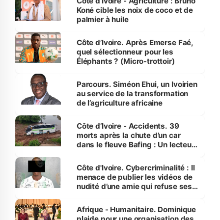
Côte d’Ivoire - Agriculture : Bruno
Koné cible les noix de coco et de
palmier à huile
Côte d’Ivoire. Après Emerse Faé,
quel sélectionneur pour les
Éléphants ? (Micro-trottoir)
Parcours. Siméon Ehui, un Ivoirien
au service de la transformation
de l’agriculture africaine
Côte d’Ivoire - Accidents. 39
morts après la chute d’un car
dans le fleuve Bafing : Un lecteur
dénonce la légèreté du ministère
des Transports
Côte d'Ivoire. Cybercriminalité : Il
menace de publier les vidéos de
nudité d’une amie qui refuse ses
avances
Afrique - Humanitaire. Dominique
plaide pour une organisation des