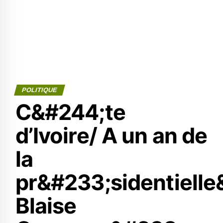
POLITIQUE
C&#244;te
d’Ivoire/ A un an de
la
pr&#233;sidentielle
Blaise