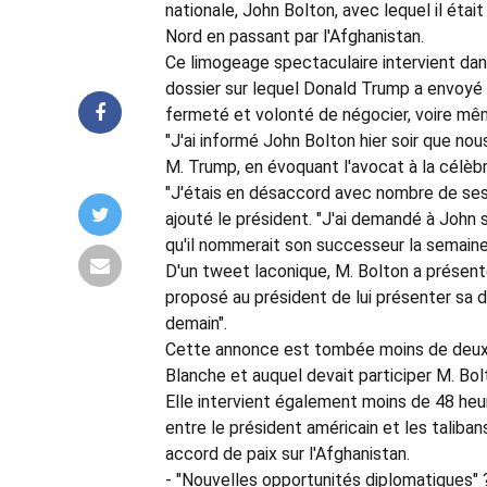
nationale, John Bolton, avec lequel il étai
Nord en passant par l'Afghanistan.
Ce limogeage spectaculaire intervient dans
dossier sur lequel Donald Trump a envoyé
fermeté et volonté de négocier, voire mê
"J'ai informé John Bolton hier soir que no
M. Trump, en évoquant l'avocat à la célèb
"J'étais en désaccord avec nombre de ses 
ajouté le président. "J'ai demandé à John s
qu'il nommerait son successeur la semaine
D'un tweet laconique, M. Bolton a présenté
proposé au président de lui présenter sa dé
demain".
Cette annonce est tombée moins de deux h
Blanche et auquel devait participer M. B
Elle intervient également moins de 48 heu
entre le président américain et les taliba
accord de paix sur l'Afghanistan.
- "Nouvelles opportunités diplomatiques" ?