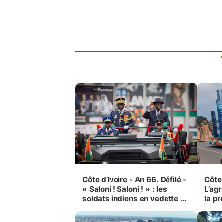
Côte d’Ivoire - An 66. Défilé -
Côte 
« Saloni ! Saloni ! » : les
L’agr
soldats indiens en vedette à
la pr
Yop’ City