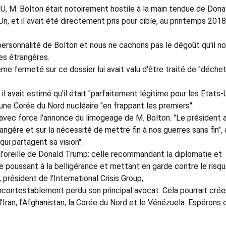
, M. Bolton était notoirement hostile à la main tendue de Dona
, et il avait été directement pris pour cible, au printemps 2018
personnalité de Bolton et nous ne cachons pas le dégoût qu'il n
res étrangères.
e fermeté sur ce dossier lui avait valu d'être traité de "déche
il avait estimé qu'il était "parfaitement légitime pour les Etats-
ne Corée du Nord nucléaire "en frappant les premiers".
 avec force l'annonce du limogeage de M. Bolton. "Le président 
rangère et sur la nécessité de mettre fin à nos guerres sans fin", a
qui partagent sa vision".
 l'oreille de Donald Trump: celle recommandant la diplomatie et
le poussant à la belligérance et mettant en garde contre le risq
 président de l'International Crisis Group,
incontestablement perdu son principal avocat. Cela pourrait crée
'Iran, l'Afghanistan, la Corée du Nord et le Vénézuela. Espérons 