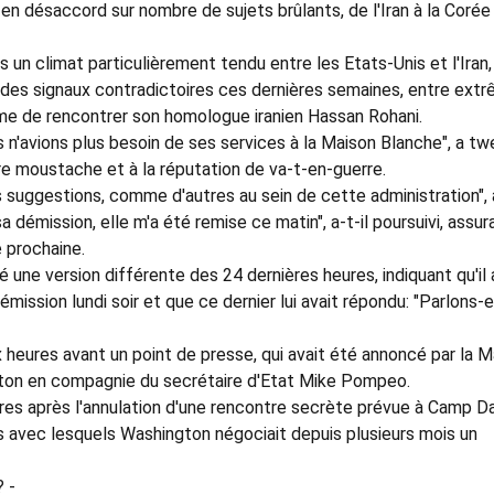
t en désaccord sur nombre de sujets brûlants, de l'Iran à la Corée
 un climat particulièrement tendu entre les Etats-Unis et l'Iran,
 des signaux contradictoires ces dernières semaines, entre ext
me de rencontrer son homologue iranien Hassan Rohani.
us n'avions plus besoin de ses services à la Maison Blanche", a t
re moustache et à la réputation de va-t-en-guerre.
suggestions, comme d'autres au sein de cette administration", 
a démission, elle m'a été remise ce matin", a-t-il poursuivi, assur
 prochaine.
 une version différente des 24 dernières heures, indiquant qu'il 
mission lundi soir et que ce dernier lui avait répondu: "Parlons-
eures avant un point de presse, qui avait été annoncé par la M
olton en compagnie du secrétaire d'Etat Mike Pompeo.
res après l'annulation d'une rencontre secrète prévue à Camp D
ns avec lesquels Washington négociait depuis plusieurs mois un
 -