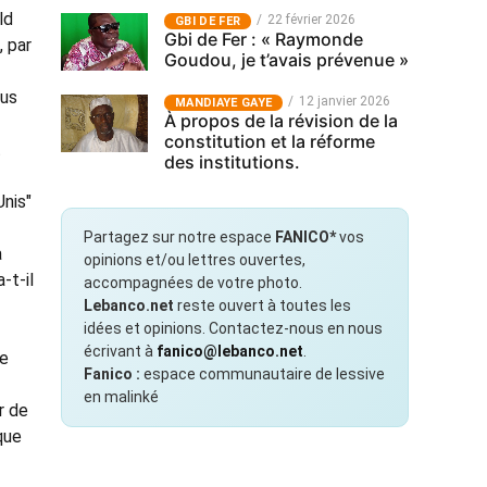
ld
22 février 2026
GBI DE FER
Gbi de Fer : « Raymonde
, par
Goudou, je t’avais prévenue »
ous
12 janvier 2026
MANDIAYE GAYE
À propos de la révision de la
constitution et la réforme
t
des institutions.
Unis"
Partagez sur notre espace
FANICO*
vos
a
opinions et/ou lettres ouvertes,
-t-il
accompagnées de votre photo.
Lebanco.net
reste ouvert à toutes les
idées et opinions. Contactez-nous en nous
écrivant à
fanico@lebanco.net
.
ue
Fanico :
espace communautaire de lessive
en malinké
r de
que