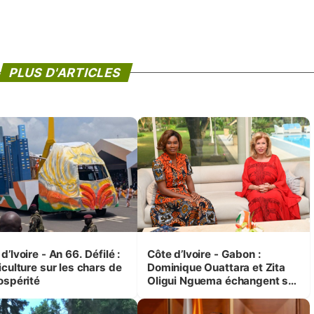
PLUS D'ARTICLES
d’Ivoire - An 66. Défilé :
Côte d’Ivoire - Gabon :
iculture sur les chars de
Dominique Ouattara et Zita
ospérité
Oligui Nguema échangent sur
leurs initiatives en faveur des
femmes et des enfants