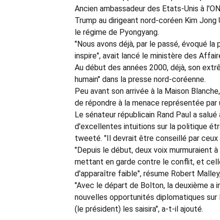
Ancien ambassadeur des Etats-Unis à l'ONU
Trump au dirigeant nord-coréen Kim Jong Un
le régime de Pyongyang.
"Nous avons déjà, par le passé, évoqué la 
inspire", avait lancé le ministère des Affai
Au début des années 2000, déjà, son extrêm
humain" dans la presse nord-coréenne.
Peu avant son arrivée à la Maison Blanche, 
de répondre à la menace représentée par u
Le sénateur républicain Rand Paul a salué
d'excellentes intuitions sur la politique ét
tweeté. "Il devrait être conseillé par ceux 
"Depuis le début, deux voix murmuraient à
mettant en garde contre le conflit, et cel
d'apparaître faible", résume Robert Malley,
"Avec le départ de Bolton, la deuxième a 
nouvelles opportunités diplomatiques sur l
(le président) les saisira", a-t-il ajouté.