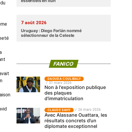
essentiels en Ituri
 du
7 août 2026
rême
Uruguay : Diego Forlán nommé
sélectionneur de la Celeste
weeté
a
ant
FANICO
avait
‎DAOUDA COULIBALY
en
31 mars 2026
Non à l'exposition publique
des plaques
aison
d'immatriculation
avid
26 mars 2026
CLAUDE SAHY
Avec Alassane Ouattara, les
résultats concrets d’un
diplomate exceptionnel