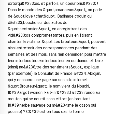
extorqu&#233;es, et parfois, un coeur bris&#233; !
Dans le monde des &quot;arnacoeurs&quot;, on parle
de &quot;love tchat&quot;. Badinage coquin qui
d&#233;bouche sur des actes de
&quot;sextorsion&quot;, en enregistrant des
vid&#233;os compromettantes, puis en faisant
chanter la victime. &quot;Les brouteurs&quot; peuvent
ainsi entretenir des correspondances pendant des
semaines et des mois, sans rien demander, pour mettre
leur interlocutrice/interlocuteur en confiance et faire
(ainsi) na&#238;tre des sentiments&quot;, explique
(par exemple) le Consulat de France &#224; Abidjan,
qui y consacre une page sur son site internet.
&quot;Brouteur&quot;, le nom vient du Nouchi,
l&#39;argot ivoirien. Fait-il r&#233;f&#233;rence au
mouton qui se nourrit sans effort (en broutant
l&#39;herbe sauvage ou m&#234;me le gazon qui
pousse) ? C&#39;est en tous cas le terme