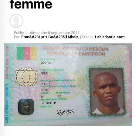
femme
Publié le :
dimanche 8 septembre 2019
Par:
Fran&#231;ois Ga&#235;l Mbala,
| Source:
Lebledparle.com