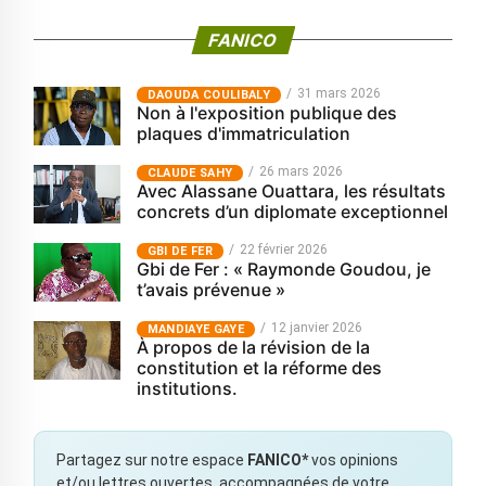
FANICO
31 mars 2026
‎DAOUDA COULIBALY
Non à l'exposition publique des
plaques d'immatriculation
26 mars 2026
CLAUDE SAHY
Avec Alassane Ouattara, les résultats
concrets d’un diplomate exceptionnel
22 février 2026
GBI DE FER
Gbi de Fer : « Raymonde Goudou, je
t’avais prévenue »
12 janvier 2026
MANDIAYE GAYE
À propos de la révision de la
constitution et la réforme des
institutions.
Partagez sur notre espace
FANICO*
vos opinions
et/ou lettres ouvertes, accompagnées de votre