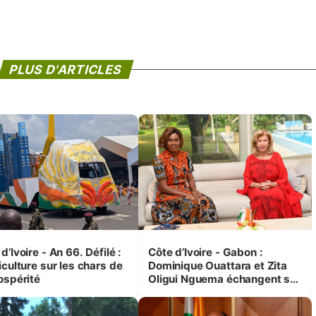
PLUS D'ARTICLES
d’Ivoire - An 66. Défilé :
Côte d’Ivoire - Gabon :
iculture sur les chars de
Dominique Ouattara et Zita
ospérité
Oligui Nguema échangent sur
leurs initiatives en faveur des
femmes et des enfants