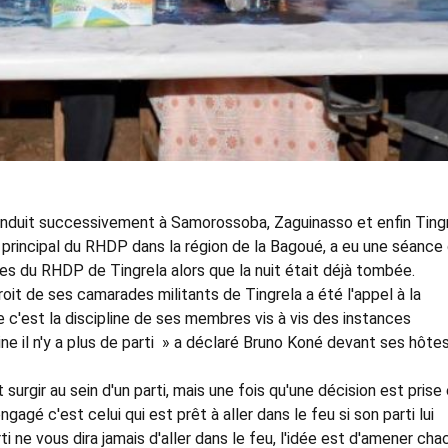
onduit successivement à Samorossoba, Zaguinasso et enfin Tingr
principal du RHDP dans la région de la Bagoué, a eu une séance
es du RHDP de Tingrela alors que la nuit était déjà tombée.
roit de ses camarades militants de Tingrela a été l'appel à la
que c'est la discipline de ses membres vis à vis des instances
ipline il n'y a plus de parti » a déclaré Bruno Koné devant ses hôte
surgir au sein d'un parti, mais une fois qu'une décision est prise 
gagé c'est celui qui est prêt à aller dans le feu si son parti lui
ne vous dira jamais d'aller dans le feu, l'idée est d'amener cha