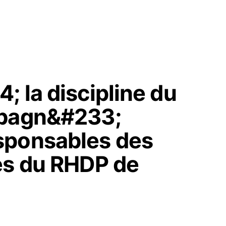
 la discipline du
abagn&#233;
sponsables des
es du RHDP de