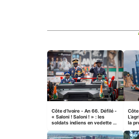
Côte d’Ivoire - An 66. Défilé -
Côte 
« Saloni ! Saloni ! » : les
L’agr
soldats indiens en vedette à
la pr
Yop’ City