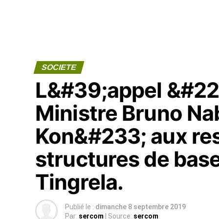
SOCIETE
L&#39;appel &#224;
Ministre Bruno N
Kon&#233; aux re
structures de bas
Tingrela.
Publié le :
dimanche 8 septembre 2019
Par:
sercom
| Source:
sercom