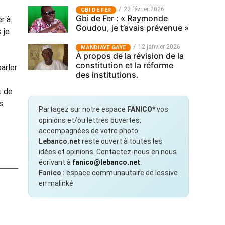
22 février 2026
GBI DE FER
Gbi de Fer : « Raymonde
er à
Goudou, je t’avais prévenue »
 je
12 janvier 2026
MANDIAYE GAYE
À propos de la révision de la
constitution et la réforme
arler
des institutions.
t de
s
Partagez sur notre espace
FANICO*
vos
opinions et/ou lettres ouvertes,
accompagnées de votre photo.
Lebanco.net
reste ouvert à toutes les
idées et opinions. Contactez-nous en nous
écrivant à
fanico@lebanco.net
.
Fanico :
espace communautaire de lessive
en malinké