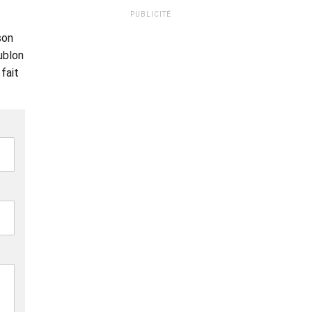
PUBLICITÉ
son
ublon
fait