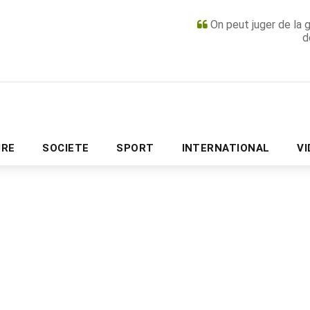
On peut juger de la 
d
PUBLICITÉ
URE
SOCIETE
SPORT
INTERNATIONAL
V