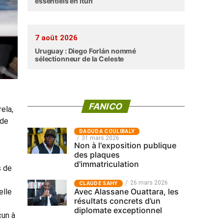
essentiels en Ituri
7 août 2026
Uruguay : Diego Forlán nommé
sélectionneur de la Celeste
FANICO
ela,
 de
‎DAOUDA COULIBALY
31 mars 2026
Non à l'exposition publique
des plaques
d'immatriculation
s de
26 mars 2026
CLAUDE SAHY
Avec Alassane Ouattara, les
elle
résultats concrets d’un
diplomate exceptionnel
cun à