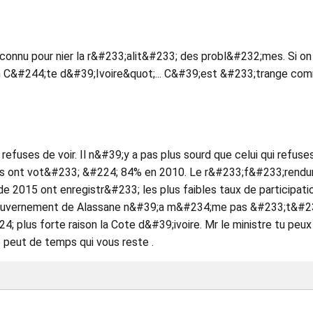
onnu pour nier la r&#233;alit&#233; des probl&#232;mes. Si on
n C&#244;te d&#39;Ivoire&quot;... C&#39;est &#233;trange co
 refuses de voir. Il n&#39;y a pas plus sourd que celui qui refuse
iens ont vot&#233; &#224; 84% en 2010. Le r&#233;f&#233;rend
e 2015 ont enregistr&#233; les plus faibles taux de participatio
e gouvernement de Alassane n&#39;a m&#234;me pas &#233;t&#2
; plus forte raison la Cote d&#39;ivoire. Mr le ministre tu peux
 peut de temps qui vous reste .