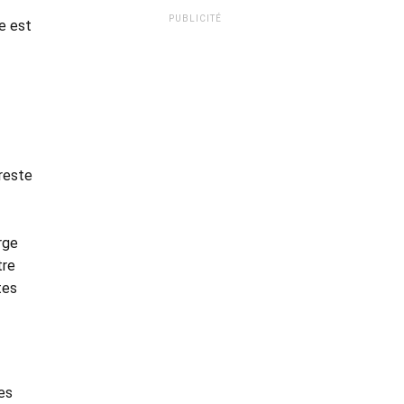
PUBLICITÉ
e est
reste
rge
tre
tes
les