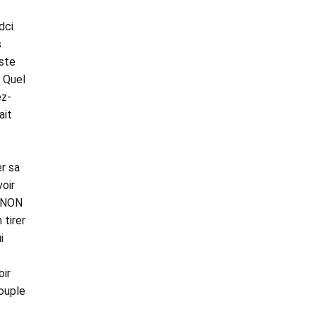
dci
s
iste
 Quel
ez-
ait
r sa
oir
n NON
 tirer
i
oir
ouple