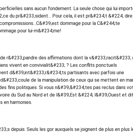
perficielles sans aucun fondement. La seule chose qui lui import
2;ce du pr&#233;sident… Pour cela, il est pr&#234;t &#224; dire
s compromissions…C&#39;est dommage pour la C&#244;te
 dommage pour lui-m&#234;me!
 de r&#233;pandre des affirmations dont la v&#233;racit&#233; 
riens vivent en convivialit&#233; ? Les conflits ponctuels
vent d&#39;int&#233;r&#234;ts partisants avec parfois une
 d&#233;coule de la manipulation de ceux qui se mettent en ma
 des fins politiques. Si vous n&#39;&#234;tes pas reclus dans vo
ivoire du Sud au Nord et de l&#39;Est &#224; l&#39;Ouest et di
s en harmonies.
233;s depuis. Seuls les gor auxquels se joignent de plus en plus 