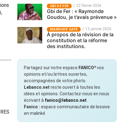
tions
22 février 2026
GBI DE FER
Gbi de Fer : « Raymonde
,
Goudou, je t’avais prévenue »
12 janvier 2026
MANDIAYE GAYE
À propos de la révision de la
constitution et la réforme
des institutions.
Partagez sur notre espace
FANICO*
vos
opinions et/ou lettres ouvertes,
accompagnées de votre photo.
Lebanco.net
reste ouvert à toutes les
idées et opinions. Contactez-nous en nous
écrivant à
fanico@lebanco.net
.
Fanico :
espace communautaire de lessive
 TRES
en malinké