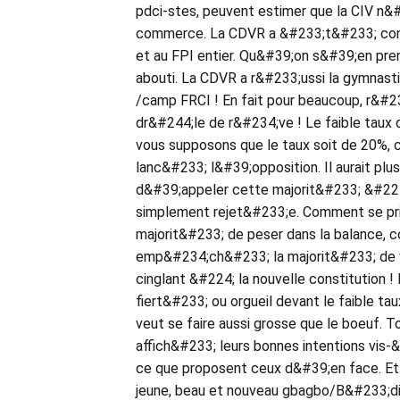
pdci-stes, peuvent estimer que la CIV n&#
commerce. La CDVR a &#233;t&#233; confi
et au FPI entier. Qu&#39;on s&#39;en pren
abouti. La CDVR a r&#233;ussi la gymnast
/camp FRCI ! En fait pour beaucoup, r&#2
dr&#244;le de r&#234;ve ! Le faible taux d
vous supposons que le taux soit de 20%,
lanc&#233; l&#39;opposition. Il aurait pl
d&#39;appeler cette majorit&#233; &#224;
simplement rejet&#233;e. Comment se pri
majorit&#233; de peser dans la balance, c
emp&#234;ch&#233; la majorit&#233; de v
cinglant &#224; la nouvelle constitution ! 
fiert&#233; ou orgueil devant le faible tau
veut se faire aussi grosse que le boeuf. To
affich&#233; leurs bonnes intentions vis-&
ce que proposent ceux d&#39;en face. Et
jeune, beau et nouveau gbagbo/B&#233;d