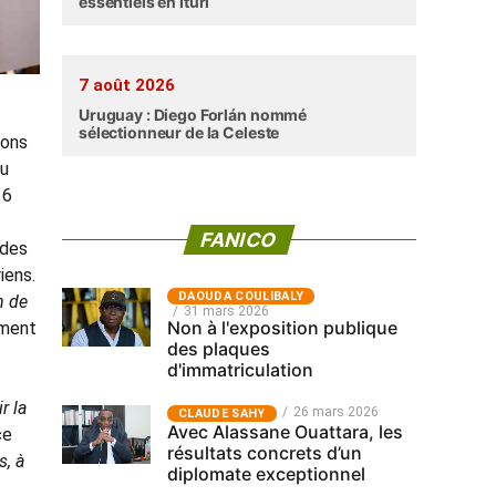
essentiels en Ituri
7 août 2026
Uruguay : Diego Forlán nommé
sélectionneur de la Celeste
ions
Au
 6
FANICO
 des
iens.
‎DAOUDA COULIBALY
n de
31 mars 2026
Non à l'exposition publique
ement
des plaques
d'immatriculation
r la
26 mars 2026
CLAUDE SAHY
Avec Alassane Ouattara, les
ce
résultats concrets d’un
s, à
diplomate exceptionnel