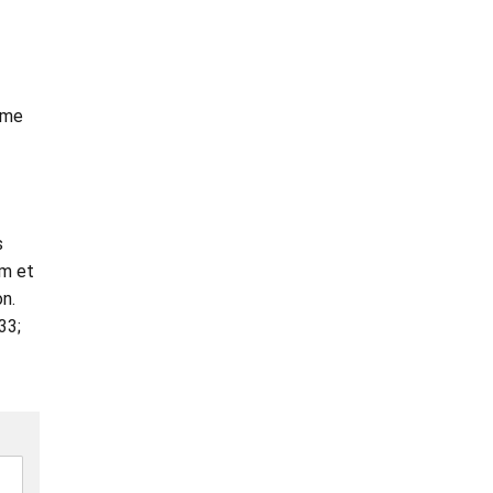
mme
s
um et
n.
33;