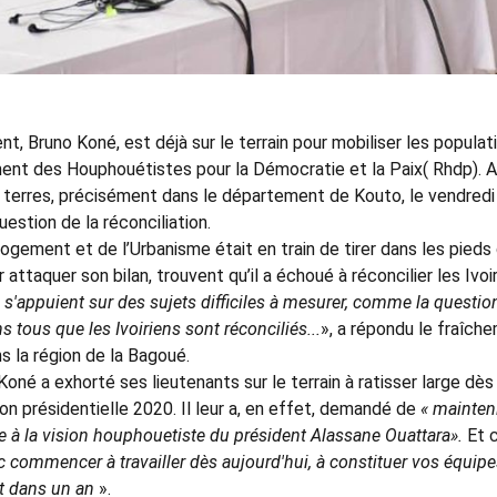
t, Bruno Koné, est déjà sur le terrain pour mobiliser les populat
ent des Houphouétistes pour la Démocratie et la Paix( Rhdp). 
es terres, précisément dans le département de Kouto, le vendredi
estion de la réconciliation.
 Logement et de l’Urbanisme était en train de tirer dans les pieds
attaquer son bilan, trouvent qu’il a échoué à réconcilier les Ivoir
ls s'appuient sur des sujets difficiles à mesurer, comme la questio
s tous que les Ivoiriens sont réconciliés...
», a répondu le fraîch
 la région de la Bagoué.
oné a exhorté ses lieutenants sur le terrain à ratisser large dès
on présidentielle 2020. Il leur a, en effet, demandé de
« mainteni
e à la vision houphouetiste du président Alassane Ouattara».
Et 
nc commencer à travailler dès aujourd'hui, à constituer vos équipe
st dans un an
».