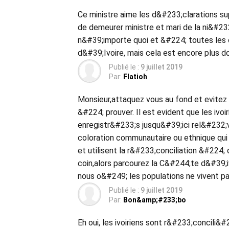
Ce ministre aime les d&#233;clarations su
de demeurer ministre et mari de la ni&#23
n&#39;importe quoi et &#224; toutes le
d&#39;Ivoire, mais cela est encore plus
Publié le :
9 juillet 2019
Par:
Flatioh
Monsieur,attaquez vous au fond et evitez
&#224; prouver. Il est evident que les ivoi
enregistr&#233;s jusqu&#39;ici rel&#232;
coloration communautaire ou ethnique qui
et utilisent la r&#233;conciliation &#224;
coin,alors parcourez la C&#244;te d&#39;
nous o&#249; les populations ne vivent pa
Publié le :
9 juillet 2019
Par:
Bon&amp;#233;bo
Eh oui, les ivoiriens sont r&#233;concili&#