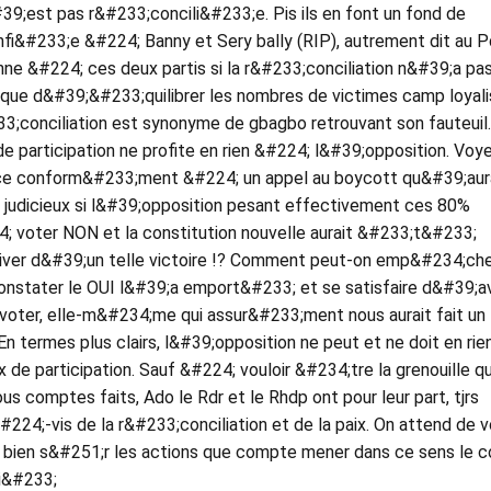
39;est pas r&#233;concili&#233;e. Pis ils en font un fond de
&#233;e &#224; Banny et Sery bally (RIP), autrement dit au P
ne &#224; ces deux partis si la r&#233;conciliation n&#39;a pa
ique d&#39;&#233;quilibrer les nombres de victimes camp loyal
33;conciliation est synonyme de gbagbo retrouvant son fauteuil.
e participation ne profite en rien &#224; l&#39;opposition. Voy
 ce conform&#233;ment &#224; un appel au boycott qu&#39;aur
us judicieux si l&#39;opposition pesant effectivement ces 80%
 voter NON et la constitution nouvelle aurait &#233;t&#233;
ver d&#39;un telle victoire !? Comment peut-on emp&#234;che
onstater le OUI l&#39;a emport&#233; et se satisfaire d&#39;av
oter, elle-m&#234;me qui assur&#233;ment nous aurait fait u
En termes plus clairs, l&#39;opposition ne peut et ne doit en rien
x de participation. Sauf &#224; vouloir &#234;tre la grenouille qu
us comptes faits, Ado le Rdr et le Rhdp ont pour leur part, tjrs
#224;-vis de la r&#233;conciliation et de la paix. On attend de v
 bien s&#251;r les actions que compte mener dans ce sens le c
i&#233;