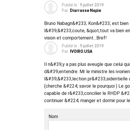
Publié le :
9 juillet 2019
Par:
Diarrasse Napie
Bruno Nabagn&#233; Kon&#233; est bien c
l&#39;&#233;coute, &quot;tout va bien e
vision et comportement…Bref!
Publié le :
9 juillet 2019
Par:
IVOIRO.USA
Il n&#39;y a pas plus aveugle que celui qui
d&#39;entendre. Mr le ministre les ivoir
l&#39;&#233;lection pr&#233;sidentielle d
(cherche &#224; savoir le pourquoi ) L
capable de r&#233;concilier le RHDP &#224
continuer &#224; manger et dormir pour le
Nom