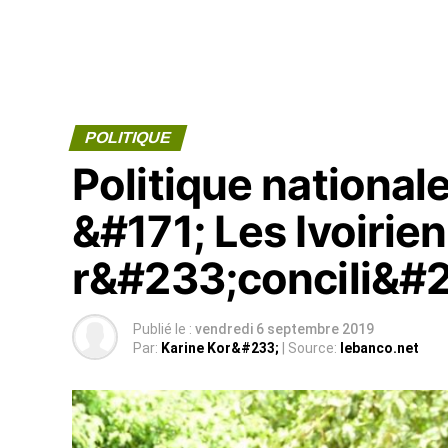
POLITIQUE
Politique national
&#171; Les Ivoirie
r&#233;concili&#2
Publié le :
vendredi 6 septembre 2019
Par:
Karine Kor&#233;
| Source:
lebanco.net