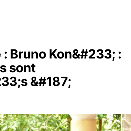
e : Bruno Kon&#233; :
ns sont
33;s &#187;