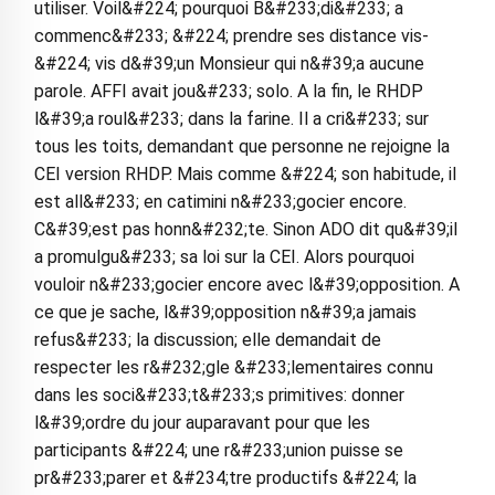
utiliser. Voil&#224; pourquoi B&#233;di&#233; a
commenc&#233; &#224; prendre ses distance vis-
&#224; vis d&#39;un Monsieur qui n&#39;a aucune
parole. AFFI avait jou&#233; solo. A la fin, le RHDP
l&#39;a roul&#233; dans la farine. Il a cri&#233; sur
tous les toits, demandant que personne ne rejoigne la
CEI version RHDP. Mais comme &#224; son habitude, il
est all&#233; en catimini n&#233;gocier encore.
C&#39;est pas honn&#232;te. Sinon ADO dit qu&#39;il
a promulgu&#233; sa loi sur la CEI. Alors pourquoi
vouloir n&#233;gocier encore avec l&#39;opposition. A
ce que je sache, l&#39;opposition n&#39;a jamais
refus&#233; la discussion; elle demandait de
respecter les r&#232;gle &#233;lementaires connu
dans les soci&#233;t&#233;s primitives: donner
l&#39;ordre du jour auparavant pour que les
participants &#224; une r&#233;union puisse se
pr&#233;parer et &#234;tre productifs &#224; la