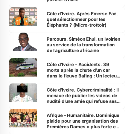
Côte d’Ivoire. Après Emerse Faé,
quel sélectionneur pour les
Éléphants ? (Micro-trottoir)
Parcours. Siméon Ehui, un Ivoirien
au service de la transformation
de l’agriculture africaine
Côte d’Ivoire - Accidents. 39
morts après la chute d’un car
dans le fleuve Bafing : Un lecteur
dénonce la légèreté du ministère
des Transports
Côte d'Ivoire. Cybercriminalité : Il
menace de publier les vidéos de
nudité d’une amie qui refuse ses
avances
Afrique - Humanitaire. Dominique
plaide pour une organisation des
Premières Dames « plus forte et
influente, dont l'impact s'affirme