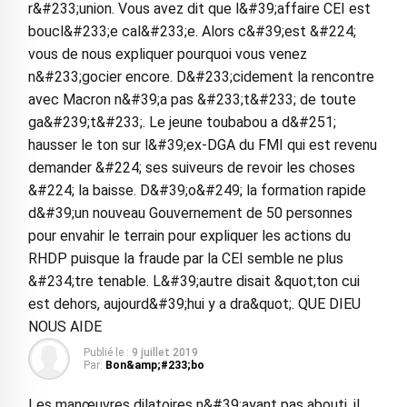
r&#233;union. Vous avez dit que l&#39;affaire CEI est
boucl&#233;e cal&#233;e. Alors c&#39;est &#224;
vous de nous expliquer pourquoi vous venez
n&#233;gocier encore. D&#233;cidement la rencontre
avec Macron n&#39;a pas &#233;t&#233; de toute
ga&#239;t&#233;. Le jeune toubabou a d&#251;
hausser le ton sur l&#39;ex-DGA du FMI qui est revenu
demander &#224; ses suiveurs de revoir les choses
&#224; la baisse. D&#39;o&#249; la formation rapide
d&#39;un nouveau Gouvernement de 50 personnes
pour envahir le terrain pour expliquer les actions du
RHDP puisque la fraude par la CEI semble ne plus
&#234;tre tenable. L&#39;autre disait &quot;ton cui
est dehors, aujourd&#39;hui y a dra&quot;. QUE DIEU
NOUS AIDE
Publié le :
9 juillet 2019
Par:
Bon&amp;#233;bo
Les manœuvres dilatoires n&#39;ayant pas abouti, il