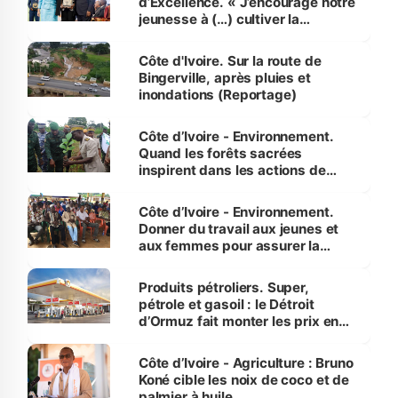
d’Excellence. « J’encourage notre
jeunesse à (…) cultiver la
compétence et l’intégrité »
(Alassane Ouattara
Côte d'Ivoire. Sur la route de
Bingerville, après pluies et
inondations (Reportage)
Côte d’Ivoire - Environnement.
Quand les forêts sacrées
inspirent dans les actions de
reboisement
Côte d’Ivoire - Environnement.
Donner du travail aux jeunes et
aux femmes pour assurer la
protection des espèces
menacées
Produits pétroliers. Super,
pétrole et gasoil : le Détroit
d’Ormuz fait monter les prix en
Côte d’Ivoire
Côte d’Ivoire - Agriculture : Bruno
Koné cible les noix de coco et de
palmier à huile