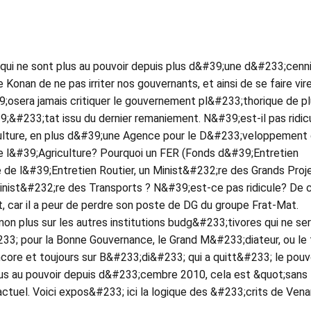
ui ne sont plus au pouvoir depuis plus d&#39;une d&#233;cenn
nan de ne pas irriter nos gouvernants, et ainsi de se faire vir
;osera jamais critiquer le gouvernement pl&#233;thorique de p
;&#233;tat issu du dernier remaniement. N&#39;est-il pas ridic
culture, en plus d&#39;une Agence pour le D&#233;veloppement 
e l&#39;Agriculture? Pourquoi un FER (Fonds d&#39;Entretien
 de l&#39;Entretien Routier, un Minist&#232;re des Grands Proj
Minist&#232;re des Transports ? N&#39;est-ce pas ridicule? De c
, car il a peur de perdre son poste de DG du groupe Frat-Mat.
n plus sur les autres institutions budg&#233;tivores qui ne se
233; pour la Bonne Gouvernance, le Grand M&#233;diateur, ou le
ore et toujours sur B&#233;di&#233; qui a quitt&#233; le pouvoi
lus au pouvoir depuis d&#233;cembre 2010, cela est &quot;sans
actuel. Voici expos&#233; ici la logique des &#233;crits de Ven