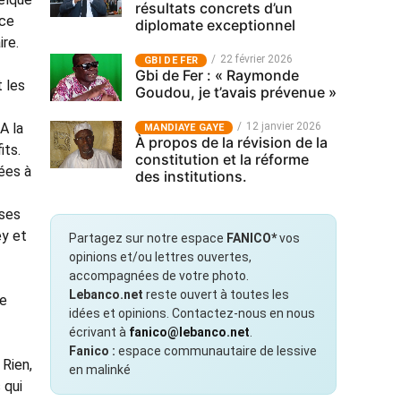
résultats concrets d’un
 ce
diplomate exceptionnel
ire.
22 février 2026
GBI DE FER
Gbi de Fer : « Raymonde
t les
Goudou, je t’avais prévenue »
12 janvier 2026
A la
MANDIAYE GAYE
À propos de la révision de la
its.
constitution et la réforme
ées à
des institutions.
uses
ey et
Partagez sur notre espace
FANICO*
vos
opinions et/ou lettres ouvertes,
accompagnées de votre photo.
Lebanco.net
reste ouvert à toutes les
ne
idées et opinions. Contactez-nous en nous
écrivant à
fanico@lebanco.net
.
Fanico :
espace communautaire de lessive
 Rien,
en malinké
 qui