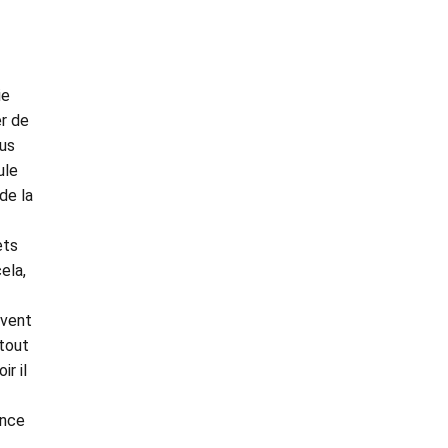
ie
er de
lus
ule
de la
ets
ela,
rvent
 tout
r il
ance