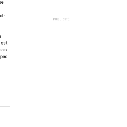
ue
it-
PUBLICITÉ
n
 est
mais
 pas
,