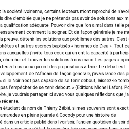
t la société ivoirienne, certains lecteurs m’ont reproché de n’avoi
ais dire d’emblée que je ne prétends pas avoir de solutions aux 
a qualification adéquate. Pouvoir dire que l’on a mal dans telle p
écessairement comment la soigner. Et de façon générale je me m
la preuve, détenir les solutions aux problèmes des autres. C’est 
ophètes et autres escrocs baptisés « hommes de Dieu ». Tout c
ns auxquelles j’invite tous ceux qui en ont la capacité à particip
, chercher et trouver les solutions à nos maux. Les pages « opin
tes à tous ceux qui ont des propositions à faire. Le débat est
veloppement de l’Africain de façon générale, j’avais lancé des p
 « si le Noir n’est pas capable de se tenir debout, laissez-le tomb
pas l’empêcher de se tenir debout. » (Editions Michel Lafon). P
re, je voudrais partager ici avec vous quelques réflexions que j’a
e récente.
n étudiant du nom de Thierry Zébié, si mes souvenirs sont exact
 camarades en pleine journée à Cocody pour une histoire de
dans un article publié dans Ivoir’soir, l’ancien quotidien du soir 
 acte, parce que c’était la première fois que nous assistions à q