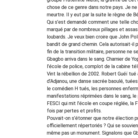
chose de ce genre dans notre pays. Je ne m
meurtre. Il y eut par la suite le règne de B
Qui s’est demandé comment une telle chose 
marqué par de nombreux pillages et assassi
loubards. Je veux bien croire que John Pol
bandit de grand chemin. Cela autorisait-il
fin de la transition militaire, personne ne 
Gbagbo arriva dans le sang. Charnier de Y
l’école de police, complot de la cabine té
Vint la rébellion de 2002. Robert Guéï tu
d’Adjanou, une danse sacrée baoulé, tuées
le comédien H tués, les personnes enfermé
manifestations réprimées dans le sang, le 
FESCI qui mit l’école en coupe réglée, la 
fois par pertes et profits.
Pouvait-on s’étonner que notre élection p
officiellement répertoriés ? Qui se souvie
même pas un monument. Signalons que Gba