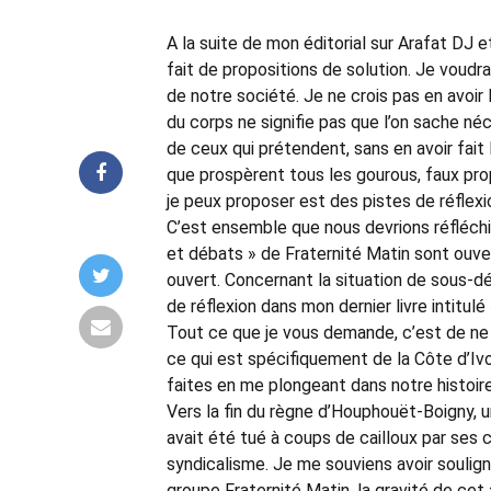
A la suite de mon éditorial sur Arafat DJ e
fait de propositions de solution. Je voudr
de notre société. Je ne crois pas en avoir l
du corps ne signifie pas que l’on sache n
de ceux qui prétendent, sans en avoir fait 
que prospèrent tous les gourous, faux pr
je peux proposer est des pistes de réflexio
C’est ensemble que nous devrions réfléchir
et débats » de Fraternité Matin sont ouver
ouvert. Concernant la situation de sous-dé
de réflexion dans mon dernier livre intitulé
Tout ce que je vous demande, c’est de ne 
ce qui est spécifiquement de la Côte d’Ivoi
faites en me plongeant dans notre histoir
Vers la fin du règne d’Houphouët-Boigny, u
avait été tué à coups de cailloux par ses
syndicalisme. Je me souviens avoir souligné 
groupe Fraternité Matin, la gravité de cet