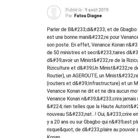
Publié le :
9 août 2019
Par:
Fatou Diagne
Parler de B&#233;di&#233; et de Gbagbo q
est une bonne mani&#232;re pour Venance Ko
son poste. En effet, Venance Konan n&#39
de 50 ministres et secr&#233;taires d&#39
d&#39;avoir un Minist&#232;re de la Rizi
Riziculture et d&#39;Un Minist&#232;re d
Routier), un AGEROUTE, un Minist&#232;re
(routiers et d&#39;Infrastructure) et un 
Venance Konan ne dit et ne dira aucun mot
Venance Konan n&#39;&#233;crira jamais no
&#224; rien telles que la Haute Autorit&#
nouveau S&#233;nat…! Oui, &#233;crire enc
y a 20 ans ou sur Gbagbo qui n&#39;est p
risque&quot; de d&#233;plaire au pouvoir 
Konan…