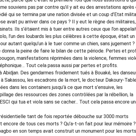
e souviens pas par contre qu’il y ait eu des arrestations après
édié qui se termina par une nation divisée et un coup d’Etat milita
avait pu arriver dans ce pays ? Il y eut le règne des militaires,
nats. Ils s’étaient mis à tuer entre autres ceux que l’on appelai
olo, l’un des loubards les plus célèbres à cette époque, était un
 pour autant quelqu’un à le tuer comme un chien, sans jugement ? 
se donna la peine de faire le bilan de cette période. Pertes et prof
opougon, manifestations réprimées dans la violence, femmes viol
léphonique… Tout cela passa aussi par pertes et profits.
é à Abidjan. Des gendarmes froidement tués à Bouaké, les danse
 à Sakassou, les escadrons de la mort, le docteur Dakoury-Tabl
es dans les containers jusqu’à ce que mort s’ensuive, les
pillage des ressources des zones contrôlées par la rébellion, la
FESCI qui tua et viola sans se cacher... Tout cela passa encore u
résidentielle tant de fois reportée débouche sur 3000 morts
nt encore de tous ces morts ? Qu’a-t-on fait pour leur mémoire ?
gbo en son temps avait construit un monument pour les morts