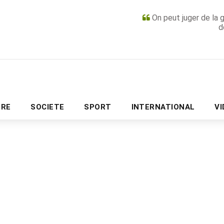
On peut juger de la 
d
PUBLICITÉ
URE
SOCIETE
SPORT
INTERNATIONAL
V