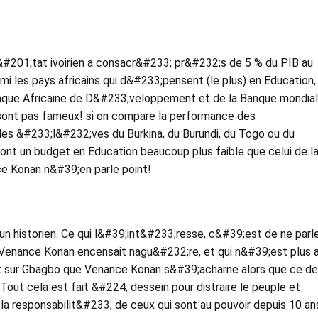
#201;tat ivoirien a consacr&#233; pr&#232;s de 5 % du PIB au
mi les pays africains qui d&#233;pensent (le plus) en Education,
anque Africaine de D&#233;veloppement et de la Banque mondial
sont pas fameux! si on compare la performance des
des &#233;l&#232;ves du Burkina, du Burundi, du Togo ou du
ont un budget en Education beaucoup plus faible que celui de l
e Konan n&#39;en parle point!
n historien. Ce qui l&#39;int&#233;resse, c&#39;est de ne parl
Venance Konan encensait nagu&#232;re, et qui n&#39;est plus 
t sur Gbagbo que Venance Konan s&#39;acharne alors que ce de
Tout cela est fait &#224; dessein pour distraire le peuple et
la responsabilit&#233; de ceux qui sont au pouvoir depuis 10 a