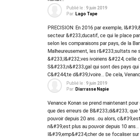
Publié le :
9 juin 2019
Par:
Lago Tape
PRECISION: En 2016 par exemple, l&#39;&
secteur &#233;ducatif, ce qui le place par
selon les comparaisons par pays, de la B
Malheureusement, les r&#233;sultats ne 
&#233;l&#232;ves ivoiriens &#224; celle 
S&#233;n&#233;gal qui sont des pays qui 
C&#244;te d&#39;Ivoire… De cela, Venanc
Publié le :
9 juin 2019
Par:
Diarrasse Napie
Venance Konan se prend maintenant pour u
que des erreurs de B&#233;di&#233; que 
pouvoir depuis 20 ans…ou alors, c&#39;es
n&#39;est plus au pouvoir depuis 10 ans… 
l&#39;emp&#234;cher de se focaliser sur 