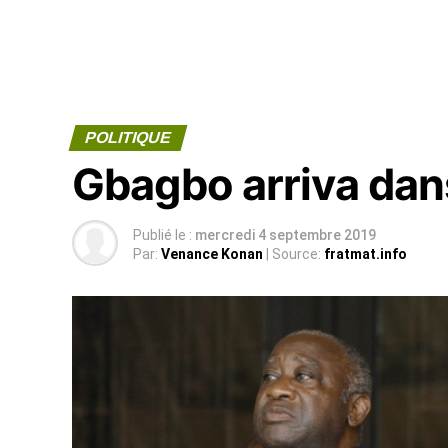
POLITIQUE
Gbagbo arriva dan
Publié le :
mercredi 4 septembre 2019
Par:
Venance Konan
| Source:
fratmat.info