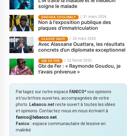
L’IA traite la maladie et le médecin
soigne le malade
31 mars 2026
‎DAOUDA COULIBALY
Non à l'exposition publique des
plaques d'immatriculation
26 mars 2026
CLAUDE SAHY
Avec Alassane Ouattara, les résultats
concrets d’un diplomate exceptionnel
22 février 2026
GBI DE FER
Gbi de Fer : « Raymonde Goudou, je
t’avais prévenue »
Partagez sur notre espace
FANICO*
vos opinions
et/ou lettres ouvertes, accompagnées de votre
photo.
Lebanco.net
reste ouvert à toutes les idées
et opinions. Contactez-nous en nous écrivant à
fanico@lebanco.net
.
Fanico :
espace communautaire de lessive en
malinké