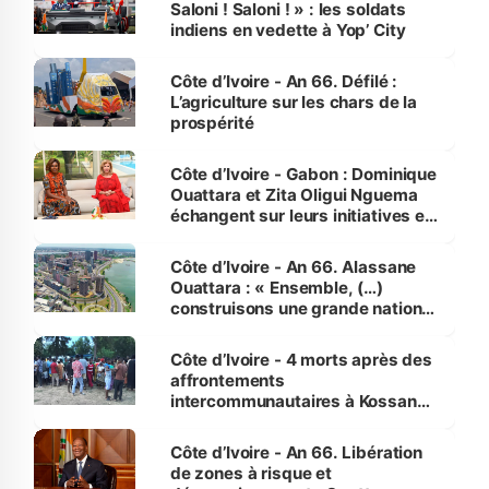
Saloni ! Saloni ! » : les soldats
indiens en vedette à Yop’ City
Côte d’Ivoire - An 66. Défilé :
L’agriculture sur les chars de la
prospérité
Côte d’Ivoire - Gabon : Dominique
Ouattara et Zita Oligui Nguema
échangent sur leurs initiatives en
faveur des femmes et des
enfants
Côte d’Ivoire - An 66. Alassane
Ouattara : « Ensemble, (…)
construisons une grande nation
pour nous-mêmes et pour les
générations futures »
Côte d’Ivoire - 4 morts après des
affrontements
intercommunautaires à Kossandji
(Alepé) - Notre correspondant au
milieu des sinistrés
Côte d’Ivoire - An 66. Libération
de zones à risque et