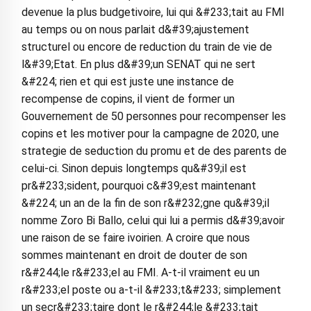
devenue la plus budgetivoire, lui qui &#233;tait au FMI
au temps ou on nous parlait d&#39;ajustement
structurel ou encore de reduction du train de vie de
l&#39;Etat. En plus d&#39;un SENAT qui ne sert
&#224; rien et qui est juste une instance de
recompense de copins, il vient de former un
Gouvernement de 50 personnes pour recompenser les
copins et les motiver pour la campagne de 2020, une
strategie de seduction du promu et de des parents de
celui-ci. Sinon depuis longtemps qu&#39;il est
pr&#233;sident, pourquoi c&#39;est maintenant
&#224; un an de la fin de son r&#232;gne qu&#39;il
nomme Zoro Bi Ballo, celui qui lui a permis d&#39;avoir
une raison de se faire ivoirien. A croire que nous
sommes maintenant en droit de douter de son
r&#244;le r&#233;el au FMI. A-t-il vraiment eu un
r&#233;el poste ou a-t-il &#233;t&#233; simplement
un secr&#233;taire dont le r&#244;le &#233;tait