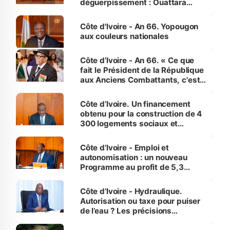
déguerpissement : Ouattara
assure du « strict respect de
l'Etat de droit pour préserver les
Côte d'Ivoire - An 66. Yopougon
vies humaines »
aux couleurs nationales
Côte d’Ivoire - An 66. « Ce que
fait le Président de la République
aux Anciens Combattants, c'est
inédit » (Cne Yassoungo Koné ®)
Côte d’Ivoire. Un financement
obtenu pour la construction de 4
300 logements sociaux et
économiques à Abidjan, Bouaké
et Yamoussoukro
Côte d’Ivoire - Emploi et
autonomisation : un nouveau
Programme au profit de 5,3
millions de jeunes
Côte d’Ivoire - Hydraulique.
Autorisation ou taxe pour puiser
de l’eau ? Les précisions
d’Assahoré