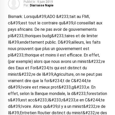
Publié le :
9 juin 2019
Par:
Diarrasse Napie
Bismark: Lorsqu&#39;ADO &#233;tait au FMI,
c&#39;est tout le contraire qu&#39;il conseillait aux
pays africains. De ne pas avoir de gouvernements
pl&#233;thoriques budg&#233;taires et de limiter
l&#39;endettement public. D&#39;ailleurs, les faits
nous prouvent que plus un gouvernement est
pl&#233;thorique et moins il est efficace. En effet,
(par exemple) alors que nous avons un minist&#232;re
des Eaux et For&#234;ts qui est distinct du
minist&#232;re de l&#39;Agriculture, on ne peut pas
vraiment dire que la for&#234;t de C&#244;te
d&#39;Ivoire est mieux prot&#233;g&#233;e. En
effet, selon la Banque mondiale, la d&#233;forestation
s&#39;est acc&#233;l&#233;r&#233;e en C&#244;te
d&#39;Ivoire. Alors qu&#39;il y a un minist&#232;re de
l&#39;Entretien Routier distinct du minist&#232;re des