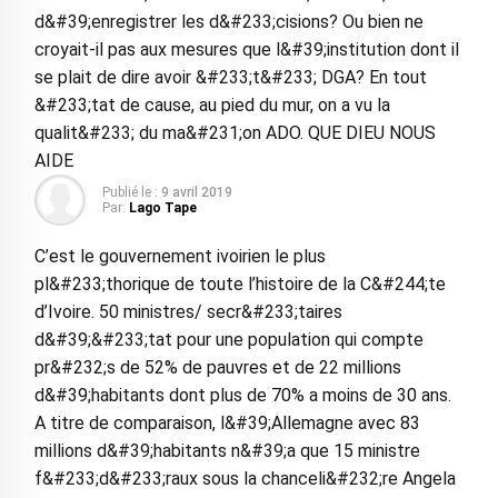
d&#39;enregistrer les d&#233;cisions? Ou bien ne
croyait-il pas aux mesures que l&#39;institution dont il
se plait de dire avoir &#233;t&#233; DGA? En tout
&#233;tat de cause, au pied du mur, on a vu la
qualit&#233; du ma&#231;on ADO. QUE DIEU NOUS
AIDE
Publié le :
9 avril 2019
Par:
Lago Tape
C’est le gouvernement ivoirien le plus
pl&#233;thorique de toute l’histoire de la C&#244;te
d’Ivoire. 50 ministres/ secr&#233;taires
d&#39;&#233;tat pour une population qui compte
pr&#232;s de 52% de pauvres et de 22 millions
d&#39;habitants dont plus de 70% a moins de 30 ans.
A titre de comparaison, l&#39;Allemagne avec 83
millions d&#39;habitants n&#39;a que 15 ministre
f&#233;d&#233;raux sous la chanceli&#232;re Angela