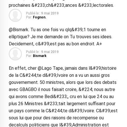
prochaines &#233;ch&#233;ances &#233;lectorales.
Publié le :
9 mai 2019
Par:
Fognon.
@Bismark. Tu as one fois vu qlq&#39;1 tourne en
elliptique? Je me demande on Tu trouves ses idees.
Decidement, c&#39;est pas au bon endroit. A+
Publié le :
9 mai 2019
Par:
Bismark
En effet, cher @Lago Tape, jamais dans l&#39;histoire
de la C&#244;te d&#39;Ivoire on a vu un aussi gros
gouvernement. 50 ministres, alors que lors des debats
avec GBAGBO il nous faisait croire, &#224; nous autre
qui avons comme Bedi&#233;, cru en lui que 24 ou au
plus 26 Ministres &#233;tait largement suffisant pour
un pays comme la C&#244;te d&#39;Ivoire. C&#39;est
sous lui que pour des raisons de recompense ou
decalculs politiciens que l&#39;Administration est