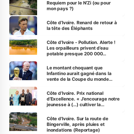
Requiem pour le N’Zi (ou pour
mon pays ?)
Côte d’Ivoire. Renard de retour à
la tête des Éléphants
Côte d’Ivoire - Pollution. Alerte !
Les orpailleurs privent d’eau
potable presque 200 000
habitants autour d’Agboville
Le montant choquant que
Infantino aurait gagné dans la
vente de la Coupe du monde
révélé
Côte d’Ivoire. Prix national
d’Excellence. « J’encourage notre
jeunesse à (…) cultiver la
compétence et l’intégrité »
(Alassane Ouattara
Côte d'Ivoire. Sur la route de
Bingerville, après pluies et
inondations (Reportage)