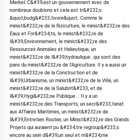
Merkel. C&#39;est un gouvernement avec de
nombreux doublons et cela est tr&#232;s
&quot;budg&#233;tivore&quot;: Comme le
minist&#232;re de la Riziculture, le minist&#232;re des
Eaux et For&#234;ts, le minist&#232;re de
l&#39;Environnement, le minist&#232;re des
Ressources Animales et Halieutique, un
minist&#232;re de l&#39;hydraulique…qui sont des
pans du minist&#232;re de l’Agriculture. Il y a aussi un
minist&#232;re de la Construction et de
l&#39;Urbanisme, un minist&#232;re de la Ville, un
minist&#232;re de la Salubrit&#233; et de
l&#39;Hygi&#232;ne Publique … Il y a un
minist&#232;re des Transports, un secr&#233;tariat
aux Affaires Maritimes, un minist&#232;re de
l&#39;Entretien Routier, un Minist&#232;re des Grands
Projets qui auraient pu &#234;tre regroup&#233;s
encore au sein d&#39;un seul et m&#234;me