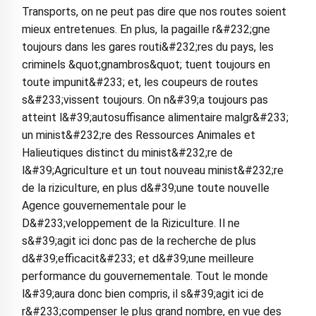
Transports, on ne peut pas dire que nos routes soient
mieux entretenues. En plus, la pagaille r&#232;gne
toujours dans les gares routi&#232;res du pays, les
criminels &quot;gnambros&quot; tuent toujours en
toute impunit&#233; et, les coupeurs de routes
s&#233;vissent toujours. On n&#39;a toujours pas
atteint l&#39;autosuffisance alimentaire malgr&#233;
un minist&#232;re des Ressources Animales et
Halieutiques distinct du minist&#232;re de
l&#39;Agriculture et un tout nouveau minist&#232;re
de la riziculture, en plus d&#39;une toute nouvelle
Agence gouvernementale pour le
D&#233;veloppement de la Riziculture. Il ne
s&#39;agit ici donc pas de la recherche de plus
d&#39;efficacit&#233; et d&#39;une meilleure
performance du gouvernementale. Tout le monde
l&#39;aura donc bien compris, il s&#39;agit ici de
r&#233;compenser le plus grand nombre, en vue des