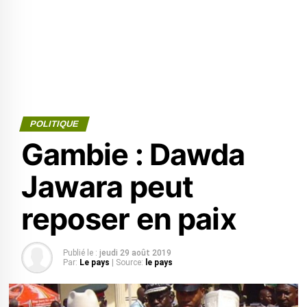
POLITIQUE
Gambie : Dawda
Jawara peut
reposer en paix
Publié le :
jeudi 29 août 2019
Par:
Le pays
| Source:
le pays