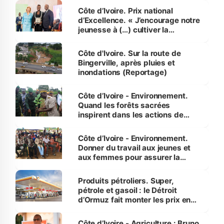
Côte d’Ivoire. Prix national
d’Excellence. « J’encourage notre
jeunesse à (…) cultiver la
compétence et l’intégrité »
(Alassane Ouattara
Côte d'Ivoire. Sur la route de
Bingerville, après pluies et
inondations (Reportage)
Côte d’Ivoire - Environnement.
Quand les forêts sacrées
inspirent dans les actions de
reboisement
Côte d’Ivoire - Environnement.
Donner du travail aux jeunes et
aux femmes pour assurer la
protection des espèces
menacées
Produits pétroliers. Super,
pétrole et gasoil : le Détroit
d’Ormuz fait monter les prix en
Côte d’Ivoire
Côte d’Ivoire - Agriculture : Bruno