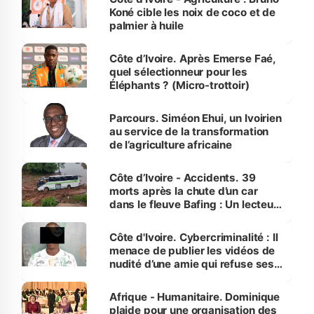
Koné cible les noix de coco et de
palmier à huile
Côte d’Ivoire. Après Emerse Faé,
quel sélectionneur pour les
Éléphants ? (Micro-trottoir)
Parcours. Siméon Ehui, un Ivoirien
au service de la transformation
de l’agriculture africaine
Côte d’Ivoire - Accidents. 39
morts après la chute d’un car
dans le fleuve Bafing : Un lecteur
dénonce la légèreté du ministère
des Transports
Côte d'Ivoire. Cybercriminalité : Il
menace de publier les vidéos de
nudité d’une amie qui refuse ses
avances
Afrique - Humanitaire. Dominique
plaide pour une organisation des