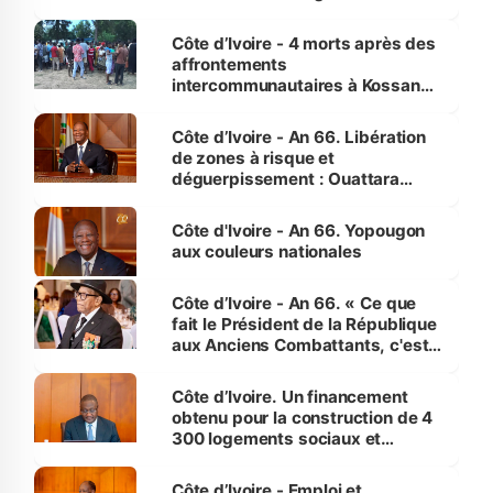
pour nous-mêmes et pour les
générations futures »
Côte d’Ivoire - 4 morts après des
affrontements
intercommunautaires à Kossandji
(Alepé) - Notre correspondant au
milieu des sinistrés
Côte d’Ivoire - An 66. Libération
de zones à risque et
déguerpissement : Ouattara
assure du « strict respect de
l'Etat de droit pour préserver les
Côte d'Ivoire - An 66. Yopougon
vies humaines »
aux couleurs nationales
Côte d’Ivoire - An 66. « Ce que
fait le Président de la République
aux Anciens Combattants, c'est
inédit » (Cne Yassoungo Koné ®)
Côte d’Ivoire. Un financement
obtenu pour la construction de 4
300 logements sociaux et
économiques à Abidjan, Bouaké
et Yamoussoukro
Côte d’Ivoire - Emploi et