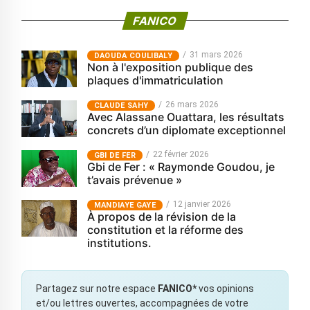
FANICO
31 mars 2026
‎DAOUDA COULIBALY
Non à l'exposition publique des
plaques d'immatriculation
26 mars 2026
CLAUDE SAHY
Avec Alassane Ouattara, les résultats
concrets d’un diplomate exceptionnel
22 février 2026
GBI DE FER
Gbi de Fer : « Raymonde Goudou, je
t’avais prévenue »
12 janvier 2026
MANDIAYE GAYE
À propos de la révision de la
constitution et la réforme des
institutions.
Partagez sur notre espace
FANICO*
vos opinions
et/ou lettres ouvertes, accompagnées de votre