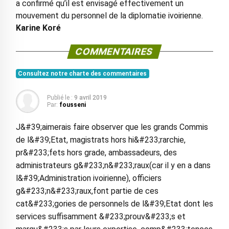
a confirmé qu’il est envisagé effectivement un
mouvement du personnel de la diplomatie ivoirienne.
Karine Koré
COMMENTAIRES
Consultez notre charte des commentaires
Publié le :
9 avril 2019
Par:
fousseni
J&#39;aimerais faire observer que les grands Commis
de l&#39;Etat, magistrats hors hi&#233;rarchie,
pr&#233;fets hors grade, ambassadeurs, des
administrateurs g&#233;n&#233;raux(car il y en a dans
l&#39;Administration ivoirienne), officiers
g&#233;n&#233;raux,font partie de ces
cat&#233;gories de personnels de l&#39;Etat dont les
services suffisamment &#233;prouv&#233;s et