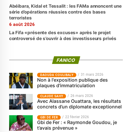
Abéibara, Kidal et Tessalit : les FAMa annoncent une
série d’opérations réussies contre des bases
terroristes
6 août 2026
La Fifa «présente des excuses» après le projet
controversé de s’ouvrir à des investisseurs privés
FANICO
31 mars 2026
‎DAOUDA COULIBALY
Non à l'exposition publique des
plaques d'immatriculation
26 mars 2026
CLAUDE SAHY
Avec Alassane Ouattara, les résultats
concrets d’un diplomate exceptionnel
22 février 2026
GBI DE FER
Gbi de Fer : « Raymonde Goudou, je
t’avais prévenue »