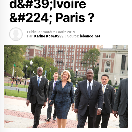
d&#39;Ivoire
&#224; Paris ?
Publié le :
mardi 27 août 2019
Par:
Karine Kor&#233;
| Source:
lebanco.net