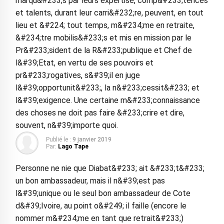
marqu&#233;s par leurs expertise, comp&#233;tences
et talents, durant leur carri&#232;re, peuvent, en tout
lieu et &#224; tout temps, m&#234;me en retraite,
&#234;tre mobilis&#233;s et mis en mission par le
Pr&#233;sident de la R&#233;publique et Chef de
l&#39;Etat, en vertu de ses pouvoirs et
pr&#233;rogatives, s&#39;il en juge
l&#39;opportunit&#233;, la n&#233;cessit&#233; et
l&#39;exigence. Une certaine m&#233;connaissance
des choses ne doit pas faire &#233;crire et dire,
souvent, n&#39;importe quoi.
Publié le :
9 janvier 2019
Par:
Lago Tape
Personne ne nie que Diabat&#233; ait &#233;t&#233;
un bon ambassadeur, mais il n&#39;est pas
l&#39;unique ou le seul bon ambassadeur de Cote
d&#39;Ivoire, au point o&#249; il faille (encore le
nommer m&#234;me en tant que retrait&#233;)