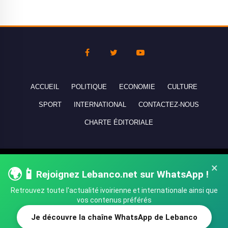
ACCUEIL
POLITIQUE
ECONOMIE
CULTURE
SPORT
INTERNATIONAL
CONTACTEZ-NOUS
CHARTE ÉDITORIALE
Copyright © 2010-2026 lebanco.net - Tous droits de reproduction
×
🌍📱
réservés - All rights reserved.
Rejoignez Lebanco.net sur WhatsApp !
Retrouvez toute l'actualité ivoirienne et internationale ainsi que
vos contenus préférés
Je découvre la chaîne WhatsApp de Lebanco