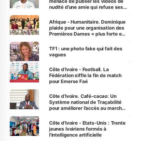
menace de publier les vidéos de
nudité d’une amie qui refuse ses
avances
Afrique - Humanitaire. Dominique
plaide pour une organisation des
Premières Dames « plus forte et
influente, dont l'impact s'affirme
sur la scène internationale »
TF1 : une photo fake qui fait des
vagues
Côte d’Ivoire - Football. La
Fédération siffle la fin de match
pour Emerse Faé
Côte d’Ivoire. Café-cacao: Un
Système national de Traçabilité
pour améliorer l’accès au marché
international
Côte d'Ivoire - Etats-Unis : Trente
jeunes Ivoiriens formés à
l'intelligence artificielle