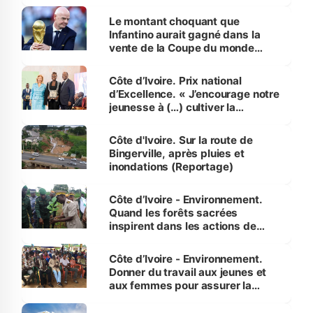
habitants autour d’Agboville
Le montant choquant que
Infantino aurait gagné dans la
vente de la Coupe du monde
révélé
Côte d’Ivoire. Prix national
d’Excellence. « J’encourage notre
jeunesse à (…) cultiver la
compétence et l’intégrité »
(Alassane Ouattara
Côte d'Ivoire. Sur la route de
Bingerville, après pluies et
inondations (Reportage)
Côte d’Ivoire - Environnement.
Quand les forêts sacrées
inspirent dans les actions de
reboisement
Côte d’Ivoire - Environnement.
Donner du travail aux jeunes et
aux femmes pour assurer la
protection des espèces
menacées