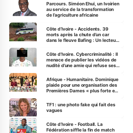
Parcours. Siméon Ehui, un Ivoirien
au service de la transformation
de l’agriculture africaine
Côte d’Ivoire - Accidents. 39
morts après la chute d’un car
dans le fleuve Bafing : Un lecteur
dénonce la légèreté du ministère
des Transports
Côte d'Ivoire. Cybercriminalité : Il
menace de publier les vidéos de
nudité d’une amie qui refuse ses
avances
Afrique - Humanitaire. Dominique
plaide pour une organisation des
Premières Dames « plus forte et
influente, dont l'impact s'affirme
sur la scène internationale »
TF1 : une photo fake qui fait des
vagues
Côte d’Ivoire - Football. La
Fédération siffle la fin de match