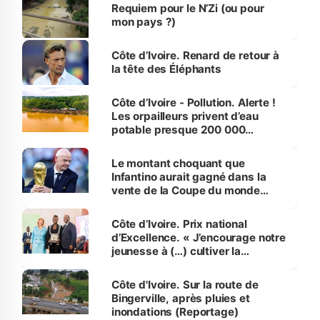
Requiem pour le N’Zi (ou pour
mon pays ?)
Côte d’Ivoire. Renard de retour à
la tête des Éléphants
Côte d’Ivoire - Pollution. Alerte !
Les orpailleurs privent d’eau
potable presque 200 000
habitants autour d’Agboville
Le montant choquant que
Infantino aurait gagné dans la
vente de la Coupe du monde
révélé
Côte d’Ivoire. Prix national
d’Excellence. « J’encourage notre
jeunesse à (…) cultiver la
compétence et l’intégrité »
(Alassane Ouattara
Côte d'Ivoire. Sur la route de
Bingerville, après pluies et
inondations (Reportage)