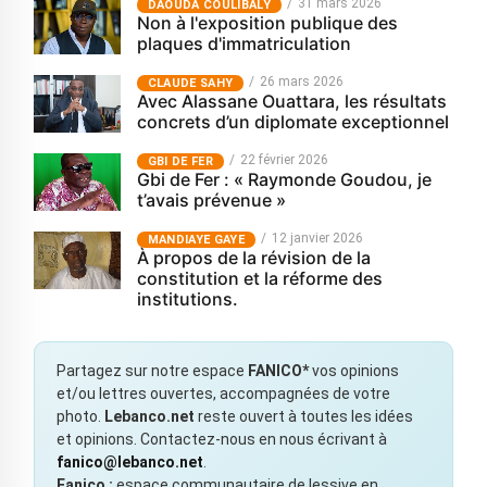
31 mars 2026
‎DAOUDA COULIBALY
Non à l'exposition publique des
plaques d'immatriculation
26 mars 2026
CLAUDE SAHY
Avec Alassane Ouattara, les résultats
concrets d’un diplomate exceptionnel
22 février 2026
GBI DE FER
Gbi de Fer : « Raymonde Goudou, je
t’avais prévenue »
12 janvier 2026
MANDIAYE GAYE
À propos de la révision de la
constitution et la réforme des
institutions.
Partagez sur notre espace
FANICO*
vos opinions
et/ou lettres ouvertes, accompagnées de votre
photo.
Lebanco.net
reste ouvert à toutes les idées
et opinions. Contactez-nous en nous écrivant à
fanico@lebanco.net
.
Fanico :
espace communautaire de lessive en