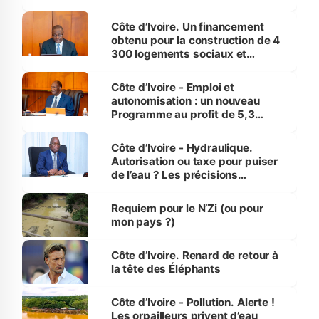
inédit » (Cne Yassoungo Koné ®)
Côte d’Ivoire. Un financement
obtenu pour la construction de 4
300 logements sociaux et
économiques à Abidjan, Bouaké
et Yamoussoukro
Côte d’Ivoire - Emploi et
autonomisation : un nouveau
Programme au profit de 5,3
millions de jeunes
Côte d’Ivoire - Hydraulique.
Autorisation ou taxe pour puiser
de l’eau ? Les précisions
d’Assahoré
Requiem pour le N’Zi (ou pour
mon pays ?)
Côte d’Ivoire. Renard de retour à
la tête des Éléphants
Côte d’Ivoire - Pollution. Alerte !
Les orpailleurs privent d’eau