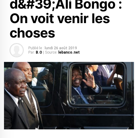
d&#39;Ali Bongo :
On voit venir les
choses
Publié le :
lundi 26 août 2019
Par:
B.O
| Source:
lebanco.net