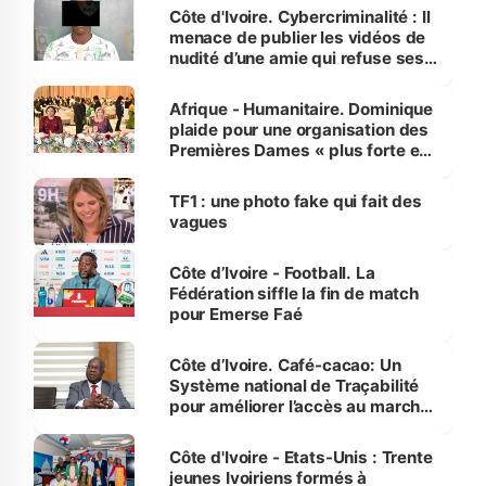
des Transports
Côte d'Ivoire. Cybercriminalité : Il
menace de publier les vidéos de
nudité d’une amie qui refuse ses
avances
Afrique - Humanitaire. Dominique
plaide pour une organisation des
Premières Dames « plus forte et
influente, dont l'impact s'affirme
sur la scène internationale »
TF1 : une photo fake qui fait des
vagues
Côte d’Ivoire - Football. La
Fédération siffle la fin de match
pour Emerse Faé
Côte d’Ivoire. Café-cacao: Un
Système national de Traçabilité
pour améliorer l’accès au marché
international
Côte d'Ivoire - Etats-Unis : Trente
jeunes Ivoiriens formés à