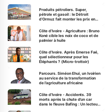
protection des espèces
menacées
Produits pétroliers. Super,
pétrole et gasoil : le Détroit
d’Ormuz fait monter les prix en
Côte d’Ivoire
Côte d’Ivoire - Agriculture : Bruno
Koné cible les noix de coco et de
palmier à huile
Côte d’Ivoire. Après Emerse Faé,
quel sélectionneur pour les
Éléphants ? (Micro-trottoir)
Parcours. Siméon Ehui, un Ivoirien
au service de la transformation
de l’agriculture africaine
Côte d’Ivoire - Accidents. 39
morts après la chute d’un car
dans le fleuve Bafing : Un lecteur
dénonce la légèreté du ministère