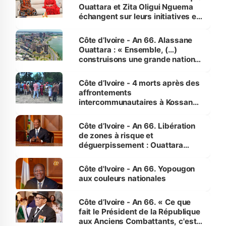
Ouattara et Zita Oligui Nguema
échangent sur leurs initiatives en
faveur des femmes et des
enfants
Côte d’Ivoire - An 66. Alassane
Ouattara : « Ensemble, (…)
construisons une grande nation
pour nous-mêmes et pour les
générations futures »
Côte d’Ivoire - 4 morts après des
affrontements
intercommunautaires à Kossandji
(Alepé) - Notre correspondant au
milieu des sinistrés
Côte d’Ivoire - An 66. Libération
de zones à risque et
déguerpissement : Ouattara
assure du « strict respect de
l'Etat de droit pour préserver les
Côte d'Ivoire - An 66. Yopougon
vies humaines »
aux couleurs nationales
Côte d’Ivoire - An 66. « Ce que
fait le Président de la République
aux Anciens Combattants, c'est