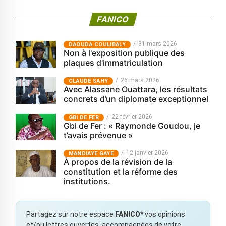
FANICO
31 mars 2026
‎DAOUDA COULIBALY
Non à l'exposition publique des
plaques d'immatriculation
26 mars 2026
CLAUDE SAHY
Avec Alassane Ouattara, les résultats
concrets d’un diplomate exceptionnel
22 février 2026
GBI DE FER
Gbi de Fer : « Raymonde Goudou, je
t’avais prévenue »
12 janvier 2026
MANDIAYE GAYE
À propos de la révision de la
constitution et la réforme des
institutions.
Partagez sur notre espace
FANICO*
vos opinions
et/ou lettres ouvertes, accompagnées de votre