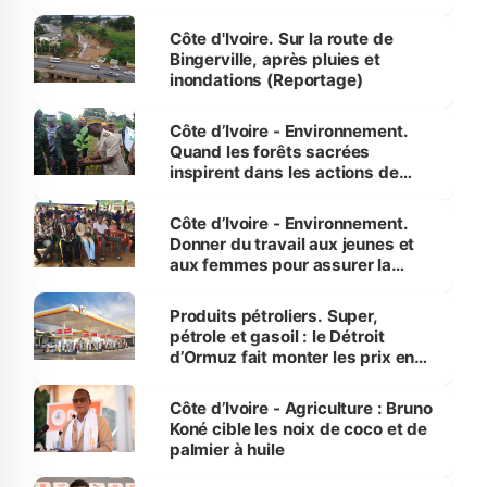
compétence et l’intégrité »
(Alassane Ouattara
Côte d'Ivoire. Sur la route de
Bingerville, après pluies et
inondations (Reportage)
Côte d’Ivoire - Environnement.
Quand les forêts sacrées
inspirent dans les actions de
reboisement
Côte d’Ivoire - Environnement.
Donner du travail aux jeunes et
aux femmes pour assurer la
protection des espèces
menacées
Produits pétroliers. Super,
pétrole et gasoil : le Détroit
d’Ormuz fait monter les prix en
Côte d’Ivoire
Côte d’Ivoire - Agriculture : Bruno
Koné cible les noix de coco et de
palmier à huile