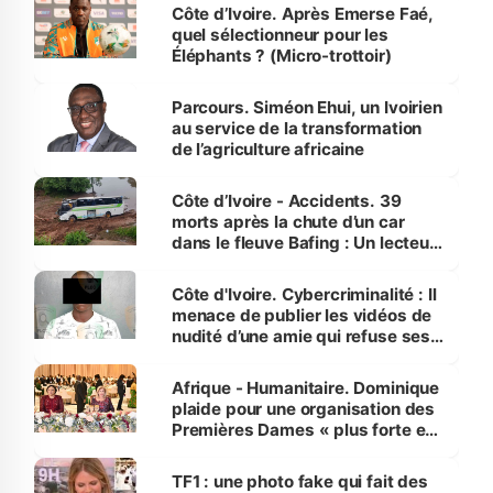
Côte d’Ivoire. Après Emerse Faé,
quel sélectionneur pour les
Éléphants ? (Micro-trottoir)
Parcours. Siméon Ehui, un Ivoirien
au service de la transformation
de l’agriculture africaine
Côte d’Ivoire - Accidents. 39
morts après la chute d’un car
dans le fleuve Bafing : Un lecteur
dénonce la légèreté du ministère
des Transports
Côte d'Ivoire. Cybercriminalité : Il
menace de publier les vidéos de
nudité d’une amie qui refuse ses
avances
Afrique - Humanitaire. Dominique
plaide pour une organisation des
Premières Dames « plus forte et
influente, dont l'impact s'affirme
sur la scène internationale »
TF1 : une photo fake qui fait des