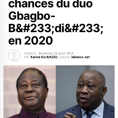
chances du duo
Gbagbo-
B&#233;di&#233;
en 2020
Publié le :
dimanche 25 août 2019
Par:
Karine Kor&#233;
| Source:
lebanco.net