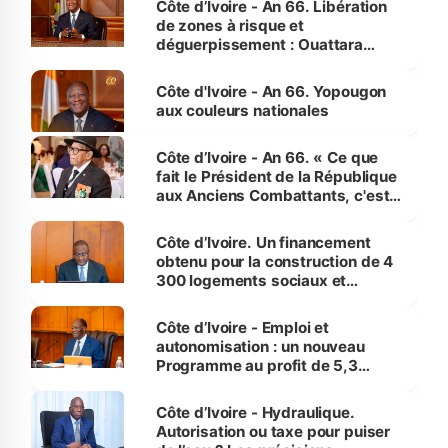
Côte d’Ivoire - An 66. Libération
de zones à risque et
déguerpissement : Ouattara
assure du « strict respect de
l'Etat de droit pour préserver les
Côte d'Ivoire - An 66. Yopougon
vies humaines »
aux couleurs nationales
Côte d’Ivoire - An 66. « Ce que
fait le Président de la République
aux Anciens Combattants, c'est
inédit » (Cne Yassoungo Koné ®)
Côte d’Ivoire. Un financement
obtenu pour la construction de 4
300 logements sociaux et
économiques à Abidjan, Bouaké
et Yamoussoukro
Côte d’Ivoire - Emploi et
autonomisation : un nouveau
Programme au profit de 5,3
millions de jeunes
Côte d’Ivoire - Hydraulique.
Autorisation ou taxe pour puiser