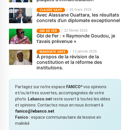
26 mars 2026
CLAUDE SAHY
Avec Alassane Ouattara, les résultats
concrets d’un diplomate exceptionnel
22 février 2026
GBI DE FER
Gbi de Fer : « Raymonde Goudou, je
t’avais prévenue »
12 janvier 2026
MANDIAYE GAYE
À propos de la révision de la
constitution et la réforme des
institutions.
Partagez sur notre espace
FANICO*
vos opinions
et/ou lettres ouvertes, accompagnées de votre
photo.
Lebanco.net
reste ouvert à toutes les idées
et opinions. Contactez-nous en nous écrivant à
fanico@lebanco.net
.
Fanico :
espace communautaire de lessive en
malinké