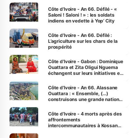
Côte d’Ivoire - An 66. Défilé - «
Saloni ! Saloni ! » : les soldats
indiens en vedette à Yop’ City
Côte d’Ivoire - An 66. Défilé :
L’agriculture sur les chars de la
prospérité
Côte d’Ivoire - Gabon : Dominique
Ouattara et Zita Oligui Nguema
échangent sur leurs initiatives en
faveur des femmes et des
enfants
Côte d’Ivoire - An 66. Alassane
Ouattara : « Ensemble, (…)
construisons une grande nation
pour nous-mêmes et pour les
générations futures »
Côte d’Ivoire - 4 morts après des
affrontements
intercommunautaires à Kossandji
(Alepé) - Notre correspondant au
milieu des sinistrés