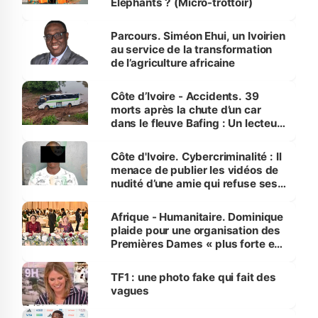
Éléphants ? (Micro-trottoir)
Parcours. Siméon Ehui, un Ivoirien
au service de la transformation
de l’agriculture africaine
Côte d’Ivoire - Accidents. 39
morts après la chute d’un car
dans le fleuve Bafing : Un lecteur
dénonce la légèreté du ministère
des Transports
Côte d'Ivoire. Cybercriminalité : Il
menace de publier les vidéos de
nudité d’une amie qui refuse ses
avances
Afrique - Humanitaire. Dominique
plaide pour une organisation des
Premières Dames « plus forte et
influente, dont l'impact s'affirme
sur la scène internationale »
TF1 : une photo fake qui fait des
vagues