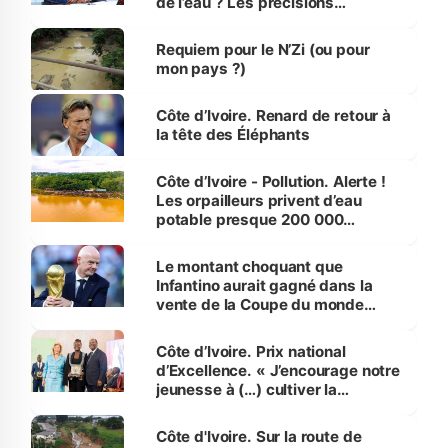
de l’eau ? Les précisions
d’Assahoré
Requiem pour le N’Zi (ou pour
mon pays ?)
Côte d’Ivoire. Renard de retour à
la tête des Éléphants
Côte d’Ivoire - Pollution. Alerte !
Les orpailleurs privent d’eau
potable presque 200 000
habitants autour d’Agboville
Le montant choquant que
Infantino aurait gagné dans la
vente de la Coupe du monde
révélé
Côte d’Ivoire. Prix national
d’Excellence. « J’encourage notre
jeunesse à (…) cultiver la
compétence et l’intégrité »
(Alassane Ouattara
Côte d'Ivoire. Sur la route de