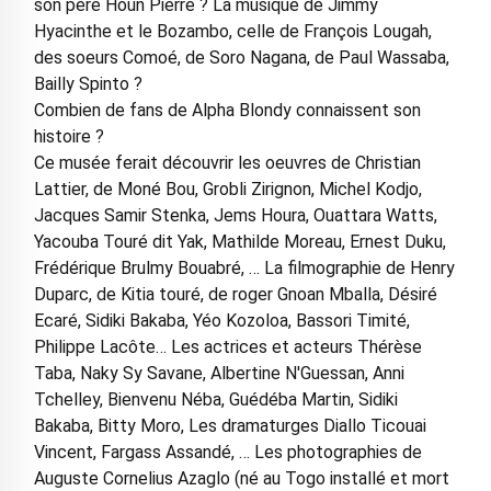
son père Houn Pierre ? La musique de Jimmy
Hyacinthe et le Bozambo, celle de François Lougah,
des soeurs Comoé, de Soro Nagana, de Paul Wassaba,
Bailly Spinto ?
Combien de fans de Alpha Blondy connaissent son
histoire ?
Ce musée ferait découvrir les oeuvres de Christian
Lattier, de Moné Bou, Grobli Zirignon, Michel Kodjo,
Jacques Samir Stenka, Jems Houra, Ouattara Watts,
Yacouba Touré dit Yak, Mathilde Moreau, Ernest Duku,
Frédérique Brulmy Bouabré, … La filmographie de Henry
Duparc, de Kitia touré, de roger Gnoan Mballa, Désiré
Ecaré, Sidiki Bakaba, Yéo Kozoloa, Bassori Timité,
Philippe Lacôte… Les actrices et acteurs Thérèse
Taba, Naky Sy Savane, Albertine N'Guessan, Anni
Tchelley, Bienvenu Néba, Guédéba Martin, Sidiki
Bakaba, Bitty Moro, Les dramaturges Diallo Ticouai
Vincent, Fargass Assandé, … Les photographies de
Auguste Cornelius Azaglo (né au Togo installé et mort