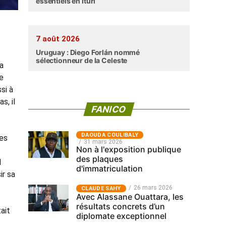
essentiels en Ituri
7 août 2026
Uruguay : Diego Forlán nommé
sélectionneur de la Celeste
a
le
si à
s, il
FANICO
‎DAOUDA COULIBALY
ses
31 mars 2026
Non à l'exposition publique
des plaques
l
d'immatriculation
ir sa
26 mars 2026
CLAUDE SAHY
Avec Alassane Ouattara, les
résultats concrets d’un
tait
diplomate exceptionnel