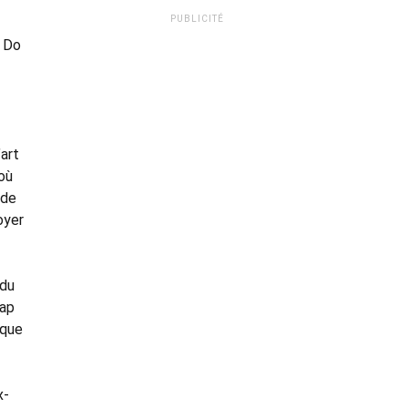
PUBLICITÉ
e Do
’art
 où
 de
oyer
 du
cap
 que
x-