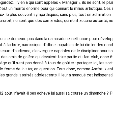
dez, il y en a qui sont appelés « Manager », ils ne sont, le plu
C’est un mérite énorme pour qui connaît le milieu artistique. Ces 
x- le plus souvent sympathiques, sans plus, tout en admiration
surcroît, ne sont que des camarades, qui n’ont aucune autorité, n
n, on ne demeure pas dans la camaraderie inefficace pour dévelop
t à l’artiste, narcissique d’office, capables de lui dicter des con
éseaux, d’audience, d’envergure capables de le discipliner pour s
des amis de galère qui devaient faire partie du fan-club, donc ê
ège qu’il n’est pas donné à tous de goûter : partager, ici, les sort
le fermé de la star, en question. Tous donc, comme Arafat, « en
 des grands, starisés adolescents, il leur a manqué cet indispensa
12 août, n’avait-il pas achevé lui aussi sa course un dimanche ? P