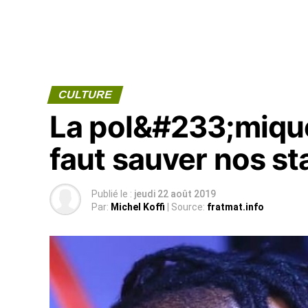
CULTURE
La pol&#233;mique 
faut sauver nos sta
Publié le :
jeudi 22 août 2019
Par:
Michel Koffi
| Source:
fratmat.info