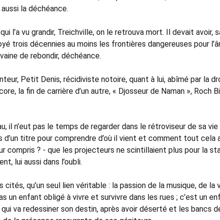
 aussi la déchéance.
i l’a vu grandir, Treichville, on le retrouva mort. Il devait avoir, 
toyé trois décennies au moins les frontières dangereuses pour l’
e vaine de rebondir, déchéance.
eur, Petit Denis, récidiviste notoire, quant à lui, abîmé par la d
re, la fin de carrière d’un autre, « Djosseur de Naman », Roch Bi,
u, il n’eut pas le temps de regarder dans le rétroviseur de sa vie
s d’un titre pour comprendre d’où il vient et comment tout cela a
ur compris ? - que les projecteurs ne scintillaient plus pour la sta
, lui aussi dans l’oubli.
 cités, qu’un seul lien véritable : la passion de la musique, de la 
pas un enfant obligé à vivre et survivre dans les rues ; c’est un en
ue qui va redessiner son destin, après avoir déserté et les bancs d