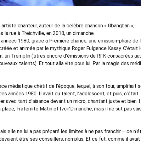
 artiste chanteur, auteur de la célèbre chanson « Gbangban »,
 la rue à Treichville, en 2018, un dimanche.
es années 1980, grâce à Première chance, une émission-phare de l
, créée et animée par le mythique Roger Fulgence Kassy. C’était 
m, un Tremplin (titres encore d’émissions de RFK consacrées aus
uveaux talents). Et tout alla vite pour lui. Par la magie des média
ce médiatique chétif de l’époque, lequel, à son tour, amplifiait 
des années 1980. Il avait du talent, l’adolescent, et puis, c’était
er avec tant d’aisance devant un micro, chantant juste et bien. I
 place, Fraternité Matin et Ivoir’Dimanche, mais il ne sut pas sais
is elle ne lui a pas préparé les limites à ne pas franchir – ce n’é
 devaient être ses conseillers, non plus. Et ce fut, comme il avait