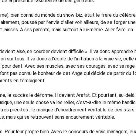
che de la présence rassurante de ses géniteurs.
âme), bien connu du monde du show-biz, était le frère du célèbr
irement, poussé par l’envie d’aller voir ailleurs, de se forger une
t laissés. Á ses parents, mais surtout à lui-même. Aller faire, en
vient aisé, se courber devient difficile ». Il va donc apprendre l
on sur tous. Il va donc à l’école de l’initiation à la vraie vie, celle
ent pour dent. Avec ses muscles, avec ses courages, avec sa rage
 n’ont pas connu le bonheur de cet Ange qui décide de partir du f
arents en témoignent.
, le succès le déforme. Il devient Arafat. Et pourtant, au-delà
usique, une seule chose va les relier, c’est-à-dire le même handi
utres précités : le manque d’encadrement véritable de ces stars
us, mais qui se retrouvent sans encadrement véritable.
. Pour leur propre bien. Avec le concours de vrais managers, eu