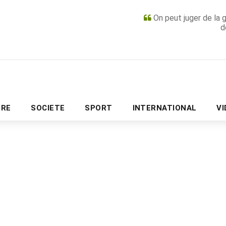
On peut juger de la 
d
PUBLICITÉ
URE
SOCIETE
SPORT
INTERNATIONAL
V