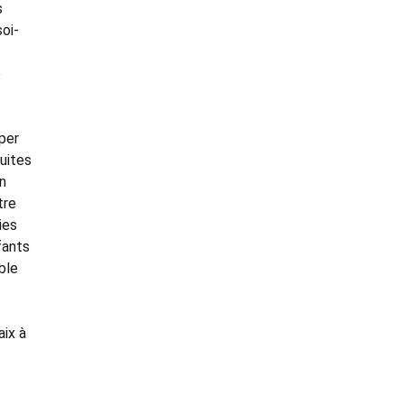
s
soi-
e
per
duites
on
tre
ies
fants
ble
aix à