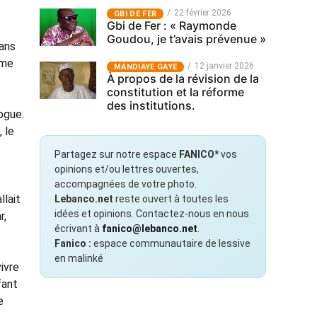
22 février 2026
GBI DE FER
Gbi de Fer : « Raymonde
Goudou, je t’avais prévenue »
sans
âme
12 janvier 2026
MANDIAYE GAYE
À propos de la révision de la
constitution et la réforme
des institutions.
rogue.
 le
Partagez sur notre espace
FANICO*
vos
opinions et/ou lettres ouvertes,
accompagnées de votre photo.
llait
Lebanco.net
reste ouvert à toutes les
idées et opinions. Contactez-nous en nous
r,
écrivant à
fanico@lebanco.net
.
Fanico :
espace communautaire de lessive
en malinké
vivre
fant
e