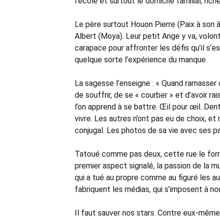
l’école et surtout le domicile familial, ri
Le père surtout Houon Pierre (Paix à son 
Albert (Moya). Leur petit Ange y va, volonta
carapace pour affronter les défis qu’il s’es
quelque sorte l’expérience du manque.
La sagesse l’enseigne : « Quand ramasser de
de souffrir, de se « courber » et d’avoir rais
l’on apprend à se battre. Œil pour œil. D
vivre. Les autres n’ont pas eu de choix, et
conjugal. Les photos de sa vie avec ses p
Tatoué comme pas deux, cette rue le forme
premier aspect signalé, la passion de la m
qui a tué au propre comme au figuré les a
fabriquent les médias, qui s’imposent à no
Il faut sauver nos stars. Contre eux-mêmes