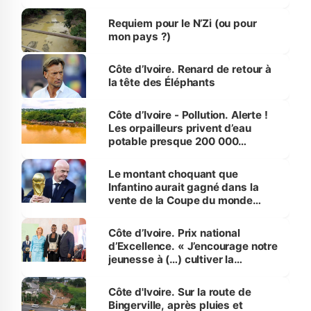
d’Assahoré
Requiem pour le N’Zi (ou pour
mon pays ?)
Côte d’Ivoire. Renard de retour à
la tête des Éléphants
Côte d’Ivoire - Pollution. Alerte !
Les orpailleurs privent d’eau
potable presque 200 000
habitants autour d’Agboville
Le montant choquant que
Infantino aurait gagné dans la
vente de la Coupe du monde
révélé
Côte d’Ivoire. Prix national
d’Excellence. « J’encourage notre
jeunesse à (…) cultiver la
compétence et l’intégrité »
(Alassane Ouattara
Côte d'Ivoire. Sur la route de
Bingerville, après pluies et