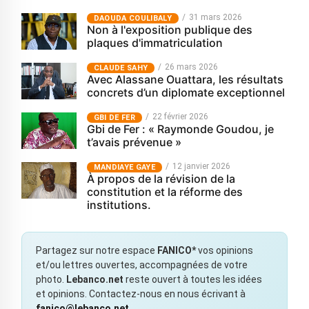
31 mars 2026
‎DAOUDA COULIBALY
Non à l'exposition publique des
plaques d'immatriculation
26 mars 2026
CLAUDE SAHY
Avec Alassane Ouattara, les résultats
concrets d’un diplomate exceptionnel
22 février 2026
GBI DE FER
Gbi de Fer : « Raymonde Goudou, je
t’avais prévenue »
12 janvier 2026
MANDIAYE GAYE
À propos de la révision de la
constitution et la réforme des
institutions.
Partagez sur notre espace
FANICO*
vos opinions
et/ou lettres ouvertes, accompagnées de votre
photo.
Lebanco.net
reste ouvert à toutes les idées
et opinions. Contactez-nous en nous écrivant à
fanico@lebanco.net
.