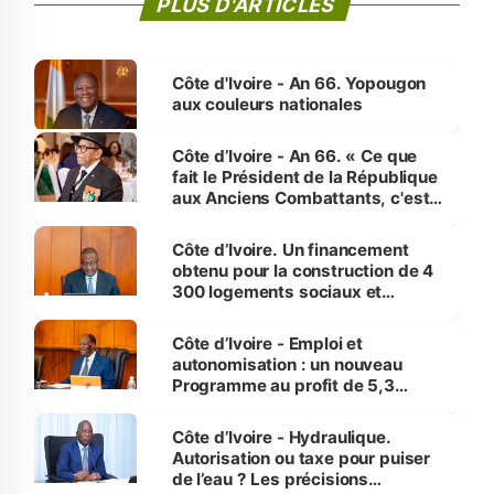
PLUS D'ARTICLES
Côte d'Ivoire - An 66. Yopougon
aux couleurs nationales
Côte d’Ivoire - An 66. « Ce que
fait le Président de la République
aux Anciens Combattants, c'est
inédit » (Cne Yassoungo Koné ®)
Côte d’Ivoire. Un financement
obtenu pour la construction de 4
300 logements sociaux et
économiques à Abidjan, Bouaké
et Yamoussoukro
Côte d’Ivoire - Emploi et
autonomisation : un nouveau
Programme au profit de 5,3
millions de jeunes
Côte d’Ivoire - Hydraulique.
Autorisation ou taxe pour puiser
de l’eau ? Les précisions