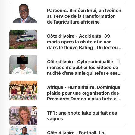
Parcours. Siméon Ehui, un Ivoirien
au service de la transformation
de l’agriculture africaine
Côte d’Ivoire - Accidents. 39
morts après la chute d’un car
dans le fleuve Bafing : Un lecteur
dénonce la légèreté du ministère
des Transports
Côte d'Ivoire. Cybercriminalité : Il
menace de publier les vidéos de
nudité d’une amie qui refuse ses
avances
Afrique - Humanitaire. Dominique
plaide pour une organisation des
Premières Dames « plus forte et
influente, dont l'impact s'affirme
sur la scène internationale »
TF1 : une photo fake qui fait des
vagues
Côte d’Ivoire - Football. La