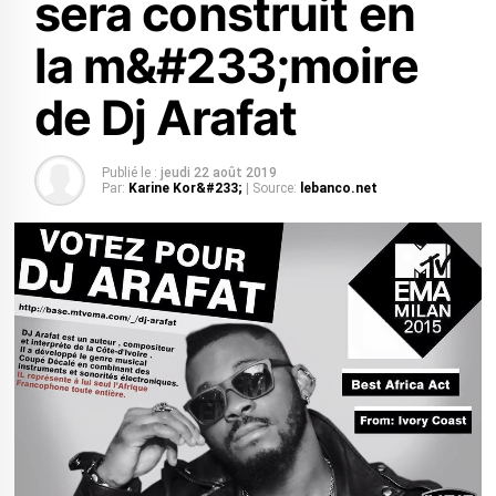
sera construit en
la m&#233;moire
de Dj Arafat
Publié le :
jeudi 22 août 2019
Par:
Karine Kor&#233;
| Source:
lebanco.net