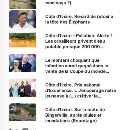
mon pays ?)
Côte d’Ivoire. Renard de retour à
la tête des Éléphants
Côte d’Ivoire - Pollution. Alerte !
Les orpailleurs privent d’eau
potable presque 200 000
habitants autour d’Agboville
Le montant choquant que
Infantino aurait gagné dans la
vente de la Coupe du monde
révélé
Côte d’Ivoire. Prix national
d’Excellence. « J’encourage notre
jeunesse à (…) cultiver la
compétence et l’intégrité »
(Alassane Ouattara
Côte d'Ivoire. Sur la route de
Bingerville, après pluies et
inondations (Reportage)