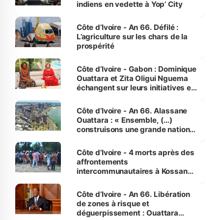
indiens en vedette à Yop’ City
Côte d’Ivoire - An 66. Défilé :
L’agriculture sur les chars de la
prospérité
Côte d’Ivoire - Gabon : Dominique
Ouattara et Zita Oligui Nguema
échangent sur leurs initiatives en
faveur des femmes et des
enfants
Côte d’Ivoire - An 66. Alassane
Ouattara : « Ensemble, (…)
construisons une grande nation
pour nous-mêmes et pour les
générations futures »
Côte d’Ivoire - 4 morts après des
affrontements
intercommunautaires à Kossandji
(Alepé) - Notre correspondant au
milieu des sinistrés
Côte d’Ivoire - An 66. Libération
de zones à risque et
déguerpissement : Ouattara