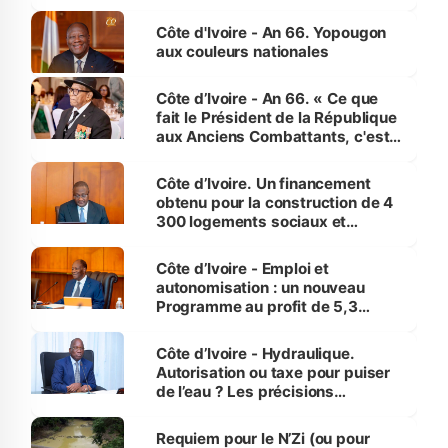
assure du « strict respect de
l'Etat de droit pour préserver les
Côte d'Ivoire - An 66. Yopougon
vies humaines »
aux couleurs nationales
Côte d’Ivoire - An 66. « Ce que
fait le Président de la République
aux Anciens Combattants, c'est
inédit » (Cne Yassoungo Koné ®)
Côte d’Ivoire. Un financement
obtenu pour la construction de 4
300 logements sociaux et
économiques à Abidjan, Bouaké
et Yamoussoukro
Côte d’Ivoire - Emploi et
autonomisation : un nouveau
Programme au profit de 5,3
millions de jeunes
Côte d’Ivoire - Hydraulique.
Autorisation ou taxe pour puiser
de l’eau ? Les précisions
d’Assahoré
Requiem pour le N’Zi (ou pour