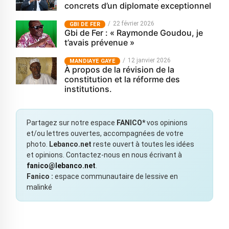
concrets d’un diplomate exceptionnel
22 février 2026
GBI DE FER
Gbi de Fer : « Raymonde Goudou, je
t’avais prévenue »
12 janvier 2026
MANDIAYE GAYE
À propos de la révision de la
constitution et la réforme des
institutions.
Partagez sur notre espace
FANICO*
vos opinions
et/ou lettres ouvertes, accompagnées de votre
photo.
Lebanco.net
reste ouvert à toutes les idées
et opinions. Contactez-nous en nous écrivant à
fanico@lebanco.net
.
Fanico :
espace communautaire de lessive en
malinké