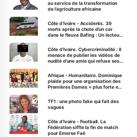
au service de la transformation
de l’agriculture africaine
Côte d’Ivoire - Accidents. 39
morts après la chute d’un car
dans le fleuve Bafing : Un lecteur
dénonce la légèreté du ministère
des Transports
Côte d'Ivoire. Cybercriminalité : Il
menace de publier les vidéos de
nudité d’une amie qui refuse ses
avances
Afrique - Humanitaire. Dominique
plaide pour une organisation des
Premières Dames « plus forte et
influente, dont l'impact s'affirme
sur la scène internationale »
TF1 : une photo fake qui fait des
vagues
Côte d’Ivoire - Football. La
Fédération siffle la fin de match
pour Emerse Faé