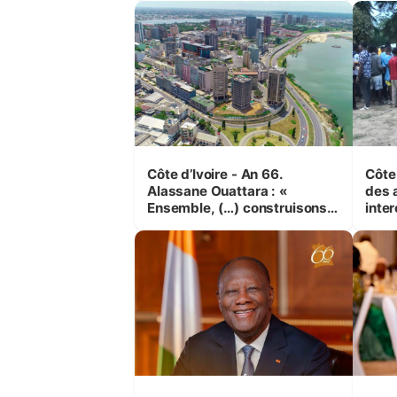
Côte d’Ivoire - An 66.
Côte 
Alassane Ouattara : «
des 
Ensemble, (…) construisons
inte
une grande nation pour nous-
Koss
mêmes et pour les
corr
générations futures »
sinis