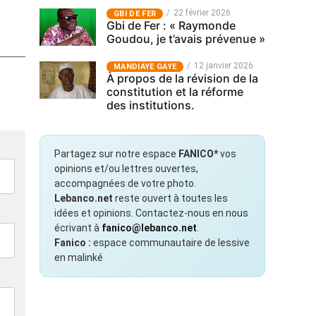
22 février 2026
GBI DE FER
Gbi de Fer : « Raymonde
Goudou, je t’avais prévenue »
12 janvier 2026
MANDIAYE GAYE
À propos de la révision de la
constitution et la réforme
des institutions.
Partagez sur notre espace
FANICO*
vos
opinions et/ou lettres ouvertes,
accompagnées de votre photo.
Lebanco.net
reste ouvert à toutes les
idées et opinions. Contactez-nous en nous
écrivant à
fanico@lebanco.net
.
Fanico :
espace communautaire de lessive
en malinké