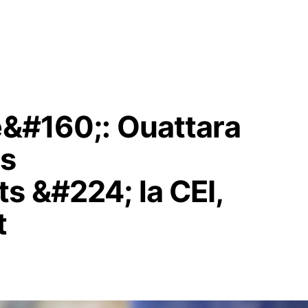
e&#160;: Ouattara
rs
s &#224; la CEI,
t