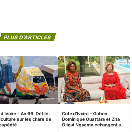
PLUS D'ARTICLES
d’Ivoire - An 66. Défilé :
Côte d’Ivoire - Gabon :
iculture sur les chars de
Dominique Ouattara et Zita
ospérité
Oligui Nguema échangent sur
leurs initiatives en faveur des