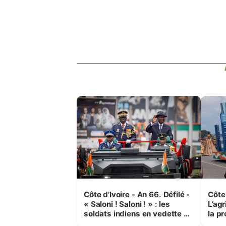
Côte d’Ivoire - An 66. Défilé -
Côte 
« Saloni ! Saloni ! » : les
L’agr
soldats indiens en vedette à
la pr
Yop’ City