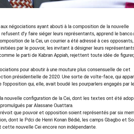
é aux négociations ayant abouti à la composition de la nouvelle
refusent d’y faire siéger leurs représentants, apprend le banco.
composition de la Cei, un courrier a été adressé à ces opposants,
nitiées par le pouvoir, les invitant à désigner leurs représentants
t comme le parti de Kabran Appiah, rejettent toute idée de figurer
gociations pour aboutir à une mouture plus consensuelle de cet
ction présidentielle de 2020. Une sorte de volte-face, qui appar
l’opposition qui, elle, avait boudé les pourparlers engagés par l
la nouvelle configuration de la Cei, dont les textes ont été ado
 promulgués par Alassane Ouattara.
révoit que pouvoir et opposition soient représentés par six me
tion, dont le Pdci de Henri Konan Bédié, les camps Gbagbo et So
t cette nouvelle Cei encore non indépendante.