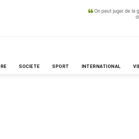
On peut juger de la 
d
PUBLICITÉ
URE
SOCIETE
SPORT
INTERNATIONAL
V