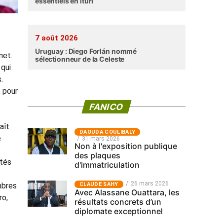
essentiels en Ituri
7 août 2026
Uruguay : Diego Forlán nommé
net.
sélectionneur de la Celeste
 qui
.
, pour
FANICO
aît
‎DAOUDA COULIBALY
e
31 mars 2026
Non à l'exposition publique
des plaques
ptés
d'immatriculation
26 mars 2026
mbres
CLAUDE SAHY
Avec Alassane Ouattara, les
ro,
résultats concrets d’un
diplomate exceptionnel