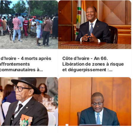
femmes et des enfants
d’Ivoire - 4 morts après
Côte d’Ivoire - An 66.
affrontements
Libération de zones à risque
rcommunautaires à
et déguerpissement :
andji (Alepé) - Notre
Ouattara assure du « strict
espondant au milieu des
respect de l'Etat de droit pour
trés
préserver les vies humaines
»