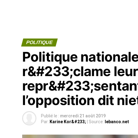
POLITIQUE
Politique national
r&#233;clame leu
repr&#233;sentant
l’opposition dit nie
Publié le :
mercredi 21 août 2019
Par:
Karine Kor&#233;
| Source:
lebanco.net