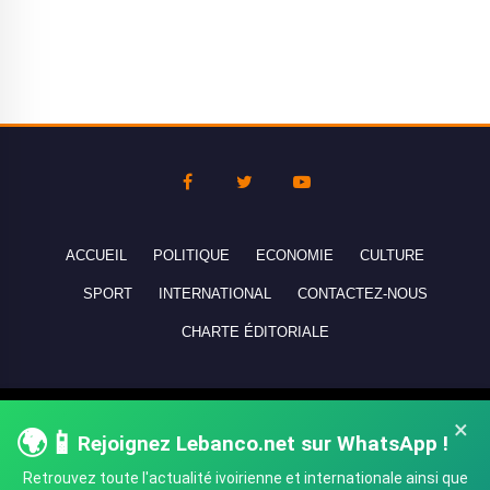
ACCUEIL
POLITIQUE
ECONOMIE
CULTURE
SPORT
INTERNATIONAL
CONTACTEZ-NOUS
CHARTE ÉDITORIALE
Copyright © 2010-2026 lebanco.net - Tous droits de reproduction
×
🌍📱
Rejoignez Lebanco.net sur WhatsApp !
réservés - All rights reserved.
Retrouvez toute l'actualité ivoirienne et internationale ainsi que