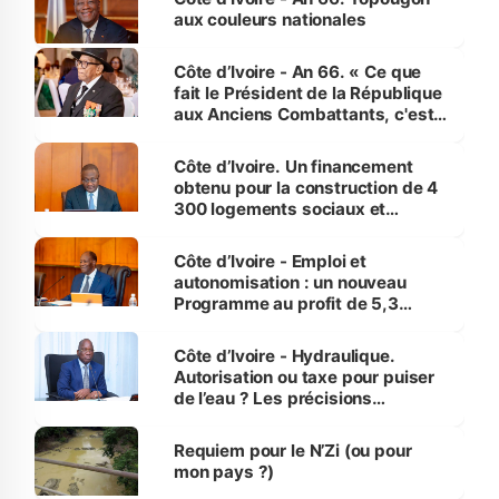
vies humaines »
aux couleurs nationales
Côte d’Ivoire - An 66. « Ce que
fait le Président de la République
aux Anciens Combattants, c'est
inédit » (Cne Yassoungo Koné ®)
Côte d’Ivoire. Un financement
obtenu pour la construction de 4
300 logements sociaux et
économiques à Abidjan, Bouaké
et Yamoussoukro
Côte d’Ivoire - Emploi et
autonomisation : un nouveau
Programme au profit de 5,3
millions de jeunes
Côte d’Ivoire - Hydraulique.
Autorisation ou taxe pour puiser
de l’eau ? Les précisions
d’Assahoré
Requiem pour le N’Zi (ou pour
mon pays ?)