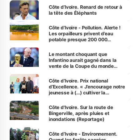
Côte d’Ivoire. Renard de retour à
la tête des Éléphants
Côte d’Ivoire - Pollution. Alerte !
Les orpailleurs privent d’eau
potable presque 200 000
habitants autour d’Agboville
Le montant choquant que
Infantino aurait gagné dans la
vente de la Coupe du monde
révélé
Côte d’Ivoire. Prix national
d’Excellence. « J’encourage notre
jeunesse à (…) cultiver la
compétence et l’intégrité »
(Alassane Ouattara
Côte d'Ivoire. Sur la route de
Bingerville, après pluies et
inondations (Reportage)
Côte d’Ivoire - Environnement.
Quand les forêts sacrées