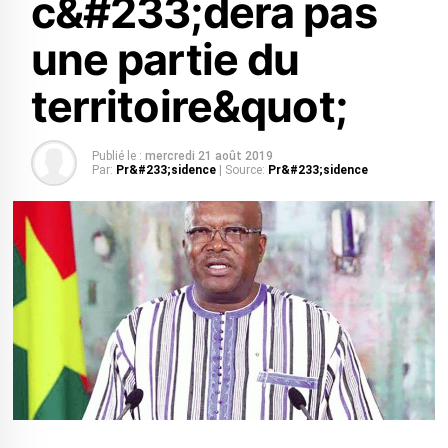
c&#233;dera pas
une partie du
territoire&quot;
Publié le :
mercredi 21 août 2019
Par:
Pr&#233;sidence
| Source:
Pr&#233;sidence