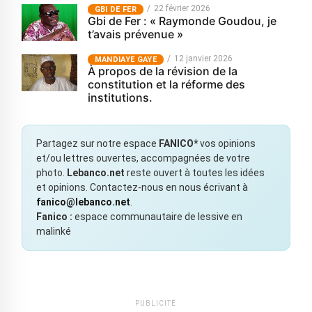
22 février 2026
GBI DE FER
Gbi de Fer : « Raymonde Goudou, je
t’avais prévenue »
12 janvier 2026
MANDIAYE GAYE
À propos de la révision de la
constitution et la réforme des
institutions.
Partagez sur notre espace
FANICO*
vos opinions
et/ou lettres ouvertes, accompagnées de votre
photo.
Lebanco.net
reste ouvert à toutes les idées
et opinions. Contactez-nous en nous écrivant à
fanico@lebanco.net
.
Fanico :
espace communautaire de lessive en
malinké
PUBLICITÉ