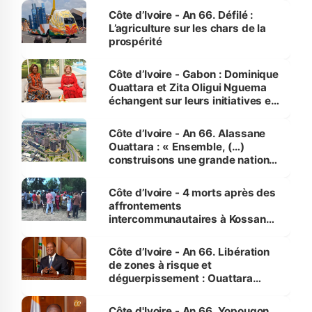
Côte d’Ivoire - An 66. Défilé :
L’agriculture sur les chars de la
prospérité
Côte d’Ivoire - Gabon : Dominique
Ouattara et Zita Oligui Nguema
échangent sur leurs initiatives en
faveur des femmes et des
enfants
Côte d’Ivoire - An 66. Alassane
Ouattara : « Ensemble, (…)
construisons une grande nation
pour nous-mêmes et pour les
générations futures »
Côte d’Ivoire - 4 morts après des
affrontements
intercommunautaires à Kossandji
(Alepé) - Notre correspondant au
milieu des sinistrés
Côte d’Ivoire - An 66. Libération
de zones à risque et
déguerpissement : Ouattara
assure du « strict respect de
l'Etat de droit pour préserver les
Côte d'Ivoire - An 66. Yopougon