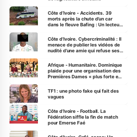
Côte d’Ivoire - Accidents. 39
morts après la chute d’un car
dans le fleuve Bafing : Un lecteur
dénonce la légèreté du ministère
des Transports
Côte d'Ivoire. Cybercriminalité : Il
menace de publier les vidéos de
nudité d’une amie qui refuse ses
avances
Afrique - Humanitaire. Dominique
plaide pour une organisation des
Premières Dames « plus forte et
influente, dont l'impact s'affirme
sur la scène internationale »
TF1 : une photo fake qui fait des
vagues
Côte d’Ivoire - Football. La
Fédération siffle la fin de match
pour Emerse Faé