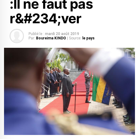
:Il ne faut pas
r&#234;ver
Publié le :
mardi 20 août 2019
Par:
Boureima KINDO
| Source:
le pays