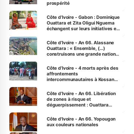
prospérité
Côte d’Ivoire - Gabon : Dominique
Ouattara et Zita Oligui Nguema
échangent sur leurs initiatives en
faveur des femmes et des
enfants
Côte d’Ivoire - An 66. Alassane
Ouattara : « Ensemble, (…)
construisons une grande nation
pour nous-mêmes et pour les
générations futures »
Côte d’Ivoire - 4 morts après des
affrontements
intercommunautaires à Kossandji
(Alepé) - Notre correspondant au
milieu des sinistrés
Côte d’Ivoire - An 66. Libération
de zones à risque et
déguerpissement : Ouattara
assure du « strict respect de
l'Etat de droit pour préserver les
Côte d'Ivoire - An 66. Yopougon
vies humaines »
aux couleurs nationales