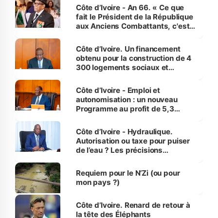
Côte d’Ivoire - An 66. « Ce que
fait le Président de la République
aux Anciens Combattants, c'est
inédit » (Cne Yassoungo Koné ®)
Côte d’Ivoire. Un financement
obtenu pour la construction de 4
300 logements sociaux et
économiques à Abidjan, Bouaké
et Yamoussoukro
Côte d’Ivoire - Emploi et
autonomisation : un nouveau
Programme au profit de 5,3
millions de jeunes
Côte d’Ivoire - Hydraulique.
Autorisation ou taxe pour puiser
de l’eau ? Les précisions
d’Assahoré
Requiem pour le N’Zi (ou pour
mon pays ?)
Côte d’Ivoire. Renard de retour à
la tête des Éléphants