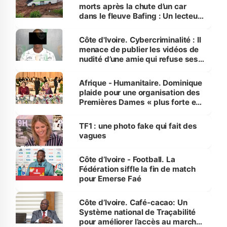
morts après la chute d’un car
dans le fleuve Bafing : Un lecteur
dénonce la légèreté du ministère
des Transports
Côte d'Ivoire. Cybercriminalité : Il
menace de publier les vidéos de
nudité d’une amie qui refuse ses
avances
Afrique - Humanitaire. Dominique
plaide pour une organisation des
Premières Dames « plus forte et
influente, dont l'impact s'affirme
sur la scène internationale »
TF1 : une photo fake qui fait des
vagues
Côte d’Ivoire - Football. La
Fédération siffle la fin de match
pour Emerse Faé
Côte d’Ivoire. Café-cacao: Un
Système national de Traçabilité
pour améliorer l’accès au marché