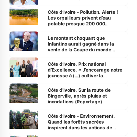
Côte d’Ivoire - Pollution. Alerte !
Les orpailleurs privent d’eau
potable presque 200 000
habitants autour d’Agboville
Le montant choquant que
Infantino aurait gagné dans la
vente de la Coupe du monde
révélé
Côte d’Ivoire. Prix national
d’Excellence. « J’encourage notre
jeunesse à (…) cultiver la
compétence et l’intégrité »
(Alassane Ouattara
Côte d'Ivoire. Sur la route de
Bingerville, après pluies et
inondations (Reportage)
Côte d’Ivoire - Environnement.
Quand les forêts sacrées
inspirent dans les actions de
reboisement