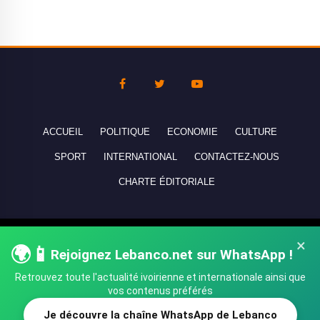
ACCUEIL
POLITIQUE
ECONOMIE
CULTURE
SPORT
INTERNATIONAL
CONTACTEZ-NOUS
CHARTE ÉDITORIALE
Copyright © 2010-2026 lebanco.net - Tous droits de reproduction
×
🌍📱
Rejoignez Lebanco.net sur WhatsApp !
réservés - All rights reserved.
Retrouvez toute l'actualité ivoirienne et internationale ainsi que
vos contenus préférés
Je découvre la chaîne WhatsApp de Lebanco