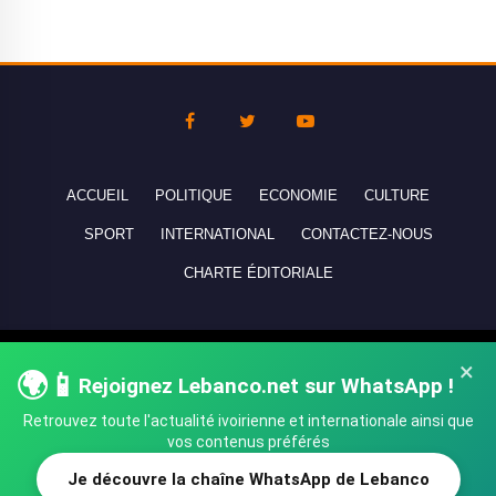
ACCUEIL
POLITIQUE
ECONOMIE
CULTURE
SPORT
INTERNATIONAL
CONTACTEZ-NOUS
CHARTE ÉDITORIALE
Copyright © 2010-2026 lebanco.net - Tous droits de reproduction
×
🌍📱
Rejoignez Lebanco.net sur WhatsApp !
réservés - All rights reserved.
Retrouvez toute l'actualité ivoirienne et internationale ainsi que
vos contenus préférés
Je découvre la chaîne WhatsApp de Lebanco