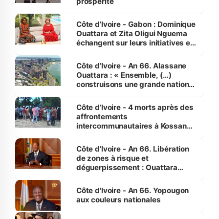
prospérité
Côte d’Ivoire - Gabon : Dominique
Ouattara et Zita Oligui Nguema
échangent sur leurs initiatives en
faveur des femmes et des
enfants
Côte d’Ivoire - An 66. Alassane
Ouattara : « Ensemble, (…)
construisons une grande nation
pour nous-mêmes et pour les
générations futures »
Côte d’Ivoire - 4 morts après des
affrontements
intercommunautaires à Kossandji
(Alepé) - Notre correspondant au
milieu des sinistrés
Côte d’Ivoire - An 66. Libération
de zones à risque et
déguerpissement : Ouattara
assure du « strict respect de
l'Etat de droit pour préserver les
Côte d'Ivoire - An 66. Yopougon
vies humaines »
aux couleurs nationales