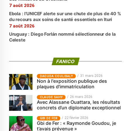
7 août 2026
Ebola : l’UNICEF alerte sur une chute de plus de 40 %
du recours aux soins de santé essentiels en Ituri
7 août 2026
Uruguay : Diego Forlán nommé sélectionneur de la
Celeste
FANICO
31 mars 2026
‎DAOUDA COULIBALY
Non à l'exposition publique des
plaques d'immatriculation
26 mars 2026
CLAUDE SAHY
Avec Alassane Ouattara, les résultats
concrets d’un diplomate exceptionnel
22 février 2026
GBI DE FER
Gbi de Fer : « Raymonde Goudou, je
t’avais prévenue »