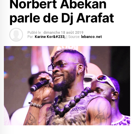
Norbert Abekan
parle de Dj Arafat
Publié le :
dimanche 18 août 2019
Par:
Karine Kor&#233;
| Source:
lebanco.net