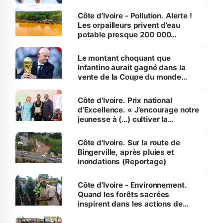
Côte d’Ivoire - Pollution. Alerte !
Les orpailleurs privent d’eau
potable presque 200 000
habitants autour d’Agboville
Le montant choquant que
Infantino aurait gagné dans la
vente de la Coupe du monde
révélé
Côte d’Ivoire. Prix national
d’Excellence. « J’encourage notre
jeunesse à (…) cultiver la
compétence et l’intégrité »
(Alassane Ouattara
Côte d'Ivoire. Sur la route de
Bingerville, après pluies et
inondations (Reportage)
Côte d’Ivoire - Environnement.
Quand les forêts sacrées
inspirent dans les actions de
reboisement