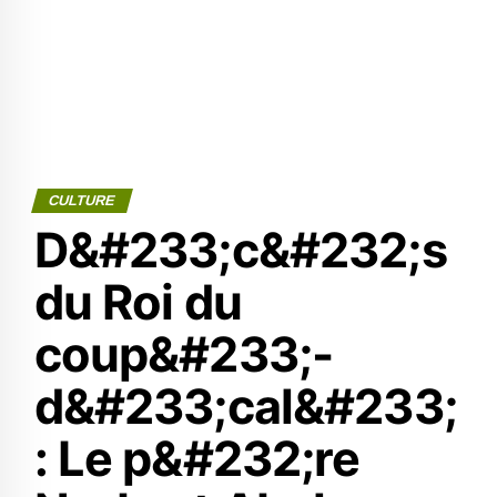
CULTURE
D&#233;c&#232;s
du Roi du
coup&#233;-
d&#233;cal&#233;
: Le p&#232;re