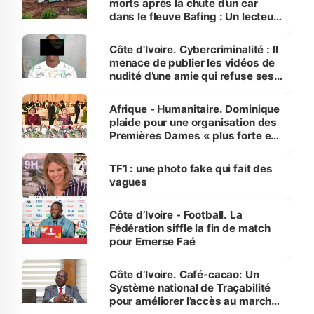
morts après la chute d’un car
dans le fleuve Bafing : Un lecteur
dénonce la légèreté du ministère
des Transports
Côte d'Ivoire. Cybercriminalité : Il
menace de publier les vidéos de
nudité d’une amie qui refuse ses
avances
Afrique - Humanitaire. Dominique
plaide pour une organisation des
Premières Dames « plus forte et
influente, dont l'impact s'affirme
sur la scène internationale »
TF1 : une photo fake qui fait des
vagues
Côte d’Ivoire - Football. La
Fédération siffle la fin de match
pour Emerse Faé
Côte d’Ivoire. Café-cacao: Un
Système national de Traçabilité
pour améliorer l’accès au marché