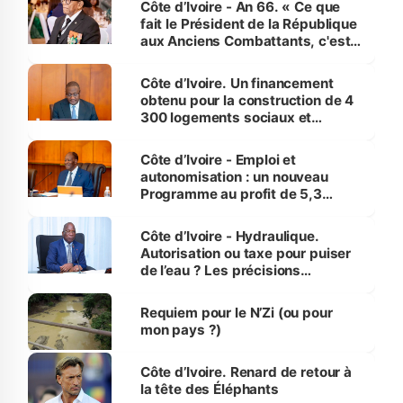
Côte d’Ivoire - An 66. « Ce que
fait le Président de la République
aux Anciens Combattants, c'est
inédit » (Cne Yassoungo Koné ®)
Côte d’Ivoire. Un financement
obtenu pour la construction de 4
300 logements sociaux et
économiques à Abidjan, Bouaké
et Yamoussoukro
Côte d’Ivoire - Emploi et
autonomisation : un nouveau
Programme au profit de 5,3
millions de jeunes
Côte d’Ivoire - Hydraulique.
Autorisation ou taxe pour puiser
de l’eau ? Les précisions
d’Assahoré
Requiem pour le N’Zi (ou pour
mon pays ?)
Côte d’Ivoire. Renard de retour à
la tête des Éléphants