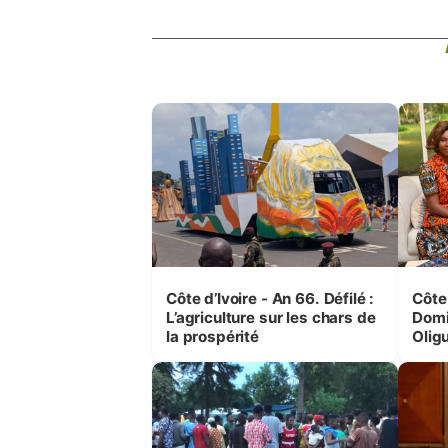
Côte d’Ivoire - An 66. Défilé :
Côte 
L’agriculture sur les chars de
Domi
la prospérité
Olig
leurs
femm