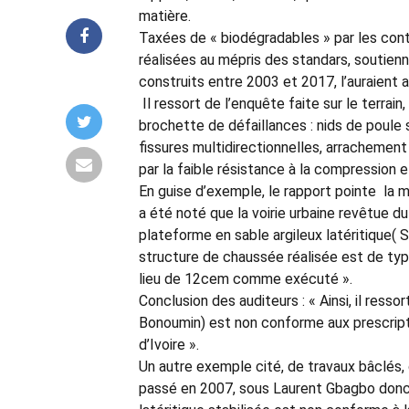
matière.
Taxées de « biodégradables » par les cont
réalisées au mépris des standars, soutien
construits entre 2003 et 2017, l’auraient 
Il ressort de l’enquête faite sur le terra
brochette de défaillances : nids de poule
fissures multidirectionnelles, arrachemen
par la faible résistance à la compression e
En guise d’exemple, le rapport pointe la mau
a été noté que la voirie urbaine revêtue du 
plateforme en sable argileux latéritique( S
structure de chaussée réalisée est de typ
lieu de 12cem comme exécuté ».
Conclusion des auditeurs : « Ainsi, il ress
Bonoumin) est non conforme aux prescript
d’Ivoire ».
Un autre exemple cité, de travaux bâclés,
passé en 2007, sous Laurent Gbagbo donc. 