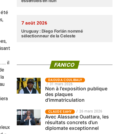
essentiels en Ituri
 été
s,
7 août 2026
Uruguay : Diego Forlán nommé
sélectionneur de la Celeste
ées,
isant
.. il
FANICO
 de
la
‎DAOUDA COULIBALY
 au
31 mars 2026
Non à l'exposition publique
des plaques
iera
d'immatriculation
26 mars 2026
CLAUDE SAHY
Avec Alassane Ouattara, les
résultats concrets d’un
eleux
diplomate exceptionnel