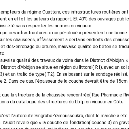
empteurs du régime Ouattara, ces infrastructures routières ont
nent en effet les auteurs du rapport. Et 40% des ouvrages public
ainsi été sans respecter les normes en vigueur.
in, que ces infrastructures « coupé-cloué » présentent une bonne
 sur les chaussées, affaissement à certains endroits des chauss
t et dés-enrobage du bitume, mauvaise qualité de béton se tradu
tc.
vaise qualité des travaux de voirie dans le District d’Abidjan. « ….
District d’Abidjan se situe en région du littoral( R1), avec un sol
3) et un trafic de type( T2). En se basant sur le sondage réalisé, 
e 2. Dans ce cas, l’épaisseur de la couche devrait être de 15cm
ort que la structure de la chaussée rencontrée( Rue Pharmacie Riv
ions du catalogue des structures du Lbtp en vigueur en Côte
 c’est l’autoroute Singrobo-Yamoussoukro, dont le marché a été
L’audit révèle que « la couche de fondation( couche 3) en grav