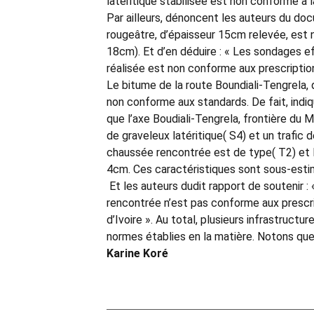
latéritique stabilisée est non conforme à l
Par ailleurs, dénoncent les auteurs du do
rougeâtre, d’épaisseur 15cm relevée, est
18cm). Et d’en déduire : « Les sondages 
réalisée est non conforme aux prescriptio
Le bitume de la route Boundiali-Tengrela, 
non conforme aux standards. De fait, indiq
que l’axe Boudiali-Tengrela, frontière du 
de graveleux latéritique( S4) et un trafic 
chaussée rencontrée est de type( T2) et l
4cm. Ces caractéristiques sont sous-estim
Et les auteurs dudit rapport de soutenir : 
rencontrée n’est pas conforme aux prescr
d’Ivoire ». Au total, plusieurs infrastruc
normes établies en la matière. Notons que 
Karine Koré