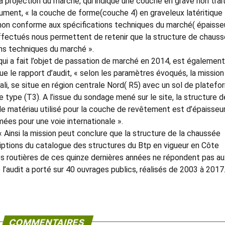
a projection du marché, qui indique une couche en grave non trait
cument, « la couche de forme(couche 4) en graveleux latéritique
 non conforme aux spécifications techniques du marché( épaisse
effectués nous permettent de retenir que la structure de chaus
ns techniques du marché ».
qui a fait l’objet de passation de marché en 2014, est également
ue le rapport d’audit, « selon les paramètres évoqués, la missio
Mali, se situe en région centrale Nord( R5) avec un sol de platef
de type (T3). A l’issue du sondage mené sur le site, la structure d
e matériau utilisé pour la couche de revêtement est d’épaisseu
ées pour une voie internationale ».
« Ainsi la mission peut conclure que la structure de la chaussée
iptions du catalogue des structures du Btp en vigueur en Côte
tures routières de ces quinze dernières années ne répondent pas a
l’audit a porté sur 40 ouvrages publics, réalisés de 2003 à 2017
COMMENTAIRES