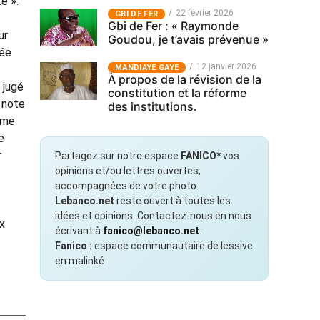
é ».
22 février 2026
GBI DE FER
Gbi de Fer : « Raymonde
ur
Goudou, je t’avais prévenue »
sée
12 janvier 2026
MANDIAYE GAYE
À propos de la révision de la
 jugé
constitution et la réforme
n note
des institutions.
orme
e
r
Partagez sur notre espace
FANICO*
vos
opinions et/ou lettres ouvertes,
accompagnées de votre photo.
Lebanco.net
reste ouvert à toutes les
idées et opinions. Contactez-nous en nous
ux
écrivant à
fanico@lebanco.net
.
.
Fanico :
espace communautaire de lessive
en malinké