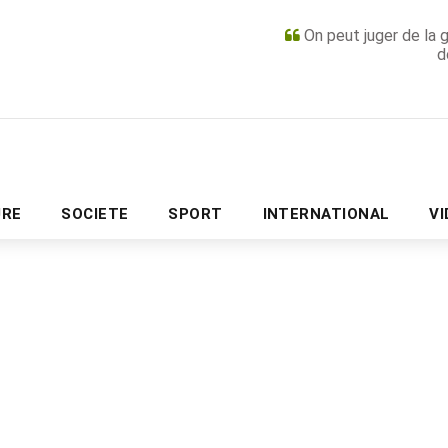
On peut juger de la 
d
PUBLICITÉ
URE
SOCIETE
SPORT
INTERNATIONAL
V