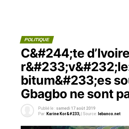
POLITIQUE
C&#244;te d’Ivoire
r&#233;v&#232;le:
bitum&#233;es sou
Gbagbo ne sont p
Publié le :
samedi 17 août 2019
Par:
Karine Kor&#233;
| Source:
lebanco.net