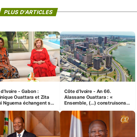
PLUS D'ARTICLES
d’Ivoire - Gabon :
Côte d’Ivoire - An 66.
nique Ouattara et Zita
Alassane Ouattara : «
ui Nguema échangent sur
Ensemble, (…) construisons
 initiatives en faveur des
une grande nation pour nous-
es et des enfants
mêmes et pour les
générations futures »