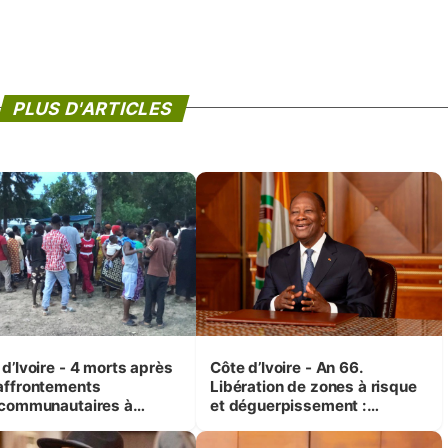
PLUS D'ARTICLES
d’Ivoire - 4 morts après
Côte d’Ivoire - An 66.
affrontements
Libération de zones à risque
rcommunautaires à
et déguerpissement :
andji (Alepé) - Notre
Ouattara assure du « strict
espondant au milieu des
respect de l'Etat de droit pour