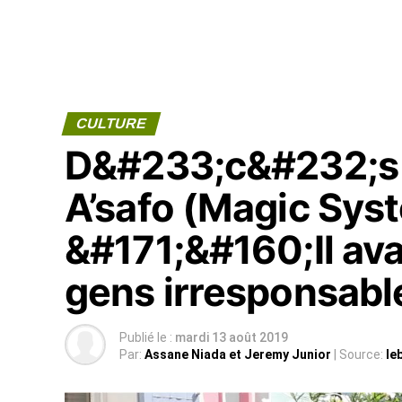
CULTURE
D&#233;c&#232;s 
A’safo (Magic Sys
&#171;&#160;Il ava
gens irresponsab
Publié le :
mardi 13 août 2019
Par:
Assane Niada et Jeremy Junior
| Source:
le