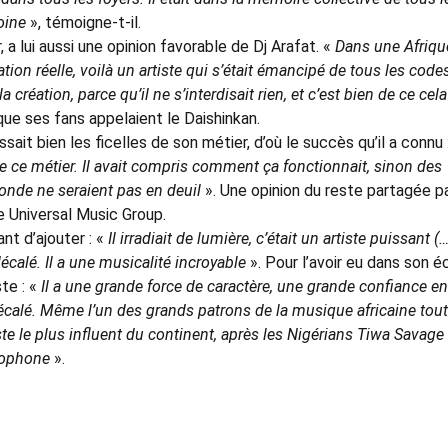
moine
», témoigne-t-il.
 a lui aussi une opinion favorable de Dj Arafat. «
Dans une Afriqu
on réelle, voilà un artiste qui s’était émancipé de tous les code
a création, parce qu’il ne s’interdisait rien, et c’est bien de ce cel
 que ses fans appelaient le Daishinkan.
issait bien les ficelles de son métier, d’où le succès qu’il a connu 
 de ce métier. Il avait compris comment ça fonctionnait, sinon des
monde ne seraient pas en deuil
». Une opinion du reste partagée p
 Universal Music Group.
ant d’ajouter : «
Il irradiait de lumière, c’était un artiste puissant (…
décalé. Il a une musicalité incroyable
». Pour l’avoir eu dans son éc
te : «
Il a une grande force de caractère, une grande confiance en 
décalé. Même l’un des grands patrons de la musique africaine tout
ste le plus influent du continent, après les Nigérians Tiwa Savage 
ncophone
».