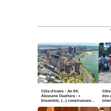
Côte d’Ivoire - An 66.
Côte 
Alassane Ouattara : «
des 
Ensemble, (…) construisons
inte
une grande nation pour nous-
Koss
mêmes et pour les
corr