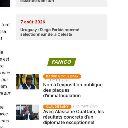
essentiels en Ituri
7 août 2026
 l’ont
Uruguay : Diego Forlán nommé
ssa
sélectionneur de la Celeste
ût
de
e est
FANICO
ce
 pouce
‎DAOUDA COULIBALY
 qui
31 mars 2026
Non à l'exposition publique
tem.
des plaques
re sur
d'immatriculation
ue
26 mars 2026
CLAUDE SAHY
Avec Alassane Ouattara, les
 avec
résultats concrets d’un
onnes
diplomate exceptionnel
es