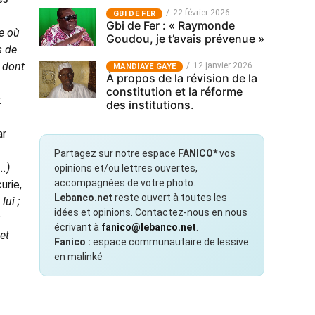
22 février 2026
GBI DE FER
Gbi de Fer : « Raymonde
e où
Goudou, je t’avais prévenue »
s de
a dont
12 janvier 2026
MANDIAYE GAYE
À propos de la révision de la
constitution et la réforme
:
des institutions.
ar
Partagez sur notre espace
FANICO*
vos
..)
opinions et/ou lettres ouvertes,
accompagnées de votre photo.
urie,
Lebanco.net
reste ouvert à toutes les
lui ;
idées et opinions. Contactez-nous en nous
écrivant à
fanico@lebanco.net
.
et
Fanico :
espace communautaire de lessive
en malinké