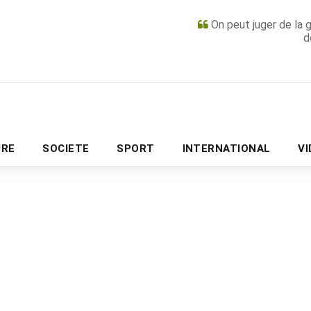
On peut juger de la 
d
PUBLICITÉ
URE
SOCIETE
SPORT
INTERNATIONAL
V