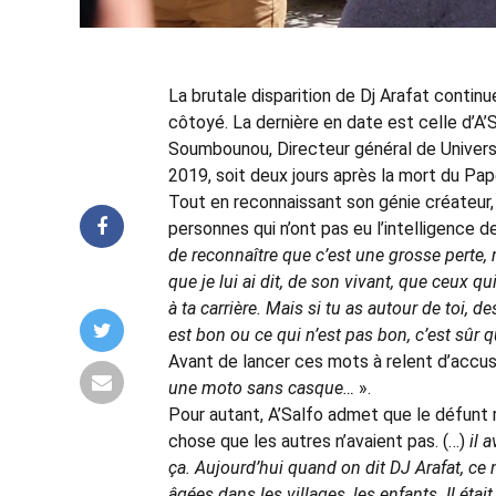
La brutale disparition de Dj Arafat contin
côtoyé. La dernière en date est celle d’A
Soumbounou, Directeur général de Universal
2019, soit deux jours après la mort du Pape
Tout en reconnaissant son génie créateur, l’
personnes qui n’ont pas eu l’intelligence de
de reconnaître que c’est une grosse perte, 
que je lui ai dit, de son vivant, que ceux 
à ta carrière. Mais si tu as autour de toi,
est bon ou ce qui n’est pas bon, c’est sûr q
Avant de lancer ces mots à relent d’accus
une moto sans casque…
».
Pour autant, A’Salfo admet que le défunt r
chose que les autres n’avaient pas. (…)
il 
ça. Aujourd’hui quand on dit DJ Arafat, ce
âgées dans les villages, les enfants. Il étai