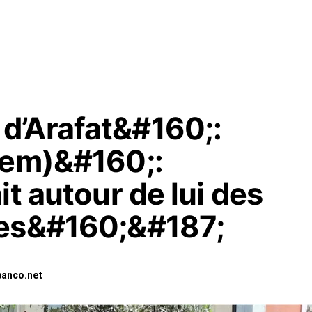
d’Arafat&#160;:
tem)&#160;:
it autour de lui des
les&#160;&#187;
banco.net