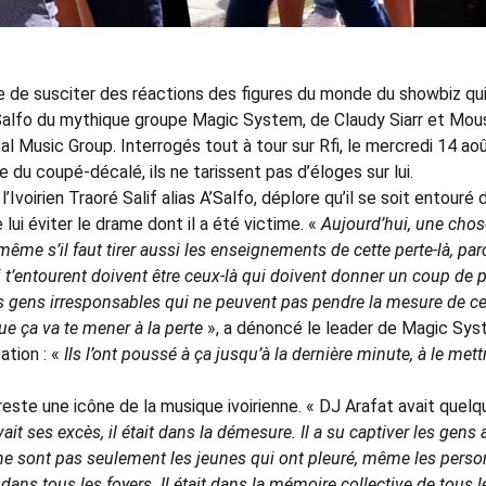
ue de susciter des réactions des figures du monde du showbiz qui
’Salfo du mythique groupe Magic System, de Claudy Siarr et Mou
 Music Group. Interrogés tout à tour sur Rfi, le mercredi 14 ao
 du coupé-décalé, ils ne tarissent pas d’éloges sur lui.
Ivoirien Traoré Salif alias A’Salfo, déplore qu’il se soit entouré 
 lui éviter le drame dont il a été victime. «
Aujourd’hui, une chos
même s’il faut tirer aussi les enseignements de cette perte-là, par
qui t’entourent doivent être ceux-là qui doivent donner un coup de
 des gens irresponsables qui ne peuvent pas pendre la mesure de ce
ue ça va te mener à la perte
», a dénoncé le leader de Magic Sys
ation : «
Ils l’ont poussé à ça jusqu’à la dernière minute, à le mett
este une icône de la musique ivoirienne. « DJ Arafat avait quelq
avait ses excès, il était dans la démesure. Il a su captiver les gens
 ne sont pas seulement les jeunes qui ont pleuré, même les pers
t dans tous les foyers. Il était dans la mémoire collective de tous l