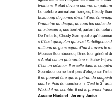
Ivoiriens. Il était devenu comme un patri
Le célèbre animateur français, Claudy Siarr,
beaucoup de jeunes rêvent d’une émancipati
l’industrie du disque, de tous les codes de l
on a besoin
», soutient-il, parlant de celui
De l’artiste, Claudy Siarr ajoute qu’il conna
«
C’était quelqu’un qui avait l’intelligence
millions de gens aujourd’hui à travers le 
Moussa Soumbounou, Directeur général de
«
Arafat est un phénomène
», lâche-t-il, av
C’est un créateur. Il excelle dans le coupé-
Soumbounou ne tarit pas d’éloge sur l’artis
Il ne pouvait être que le patron du coupé-
e
court »
. Puis de conclure : «
C’est le 3
arti
Wizkid il me semble. Il est le premier fra
Assane Niada et Jeremy Junior