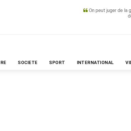
On peut juger de la 
d
PUBLICITÉ
URE
SOCIETE
SPORT
INTERNATIONAL
V