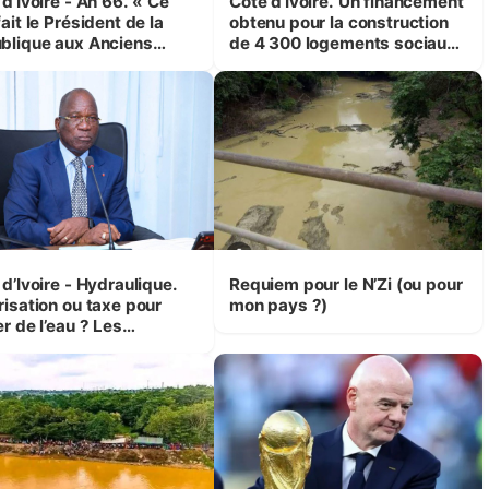
d’Ivoire - An 66. « Ce
Côte d’Ivoire. Un financement
ait le Président de la
obtenu pour la construction
blique aux Anciens
de 4 300 logements sociaux
attants, c'est inédit »
et économiques à Abidjan,
 Yassoungo Koné ®)
Bouaké et Yamoussoukro
d’Ivoire - Hydraulique.
Requiem pour le N’Zi (ou pour
risation ou taxe pour
mon pays ?)
r de l’eau ? Les
isions d’Assahoré