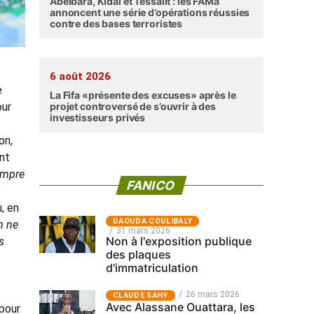
Abéibara, Kidal et Tessalit : les FAMa
annoncent une série d’opérations réussies
contre des bases terroristes
6 août 2026
e
La Fifa «présente des excuses» après le
projet controversé de s’ouvrir à des
our
investisseurs privés
on,
ent
rompre
FANICO
, en
‎DAOUDA COULIBALY
h ne
31 mars 2026
Non à l'exposition publique
s
des plaques
d'immatriculation
26 mars 2026
CLAUDE SAHY
Avec Alassane Ouattara, les
 pour