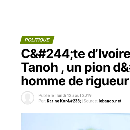
POLITIQUE
C&#244;te d’Ivoir
Tanoh , un pion d
homme de rigueur
Publié le :
lundi 12 août 2019
Par:
Karine Kor&#233;
| Source:
lebanco.net