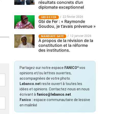
résultats concrets d’un
diplomate exceptionnel
22 février 2026
GBI DE FER
Gbi de Fer : « Raymonde
Goudou, je t’avais prévenue »
12 janvier 2026
MANDIAYE GAYE
À propos de la révision de la
constitution et la réforme
des institutions.
Partagez sur notre espace
FANICO*
vos
opinions et/ou lettres ouvertes,
accompagnées de votre photo.
Lebanco.net
reste ouvert à toutes les
idées et opinions. Contactez-nous en nous
écrivant à
fanico@lebanco.net
.
Fanico :
espace communautaire de lessive
en malinké