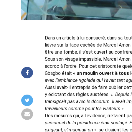
Dans un article à lui consacré, dans sa to
lièvre sur la face cachée de Marcel Amon
être une tombe, il s’est ouvert au confrèr
Sous son visage impassible, Marcel Amon T
accroc à l’ordre. Pour cet aristocrate quel
Gbagbo était «
un moulin ouvert à tous 
avec l’ambiance rigolade qui l’avait tant 
Aussi avait-il entrepris de faire oublier c
y édictant des règles austères. «
Depuis l
transigeait pas avec le décorum. Il avait i
travailleurs comme pour les visiteurs
».
Des mesures qui, à l’évidence, n’étaient pa
personnel de la présidence était soulagé. En
exigeant, s’imaginait-on
», se disaient les 