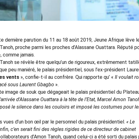
ute dernière parution du 11 au 18 août 2019, Jeune Afrique lève l
 Tanoh, proche parmi les proches d’Alassane Ouattara. Réputé p
e, comme jamais.
anoh se révèle être quelqu’un de rigoureux, extrêmement tatill
que peu maniéré, le palais présidentiel, sous l’ex-président Laur
les vents
», confie-t-il au confrère. Qui rapporte qu’ «
Il voulait 
agacé sous Laurent Gbagbo
».
ette image de souk que dégageait le palais présidentiel du Plateau
’arrivée d’Alassane Ouattara à la tête de l’Etat, Marcel Amon Tano
mposé le silence dans les couloirs et imposé les costumes pour le
s vues d’un bon œil par le personnel du palais présidentiel.
« Le
fin, c’en serait fini des règles rigides de ce directeur de cabinet
collaborateurs d’Amon Tanoh, quand celui-ci a été sorti du palais