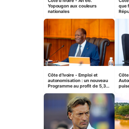
Côte d'Ivoire - An 66.
Côte 
Yopougon aux couleurs
que f
nationales
Répu
Comb
(Cne
Côte d’Ivoire - Emploi et
Côte 
autonomisation : un nouveau
Auto
Programme au profit de 5,3
puise
millions de jeunes
préc