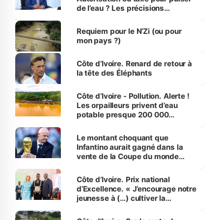
de l’eau ? Les précisions
d’Assahoré
Requiem pour le N’Zi (ou pour
mon pays ?)
Côte d’Ivoire. Renard de retour à
la tête des Éléphants
Côte d’Ivoire - Pollution. Alerte !
Les orpailleurs privent d’eau
potable presque 200 000
habitants autour d’Agboville
Le montant choquant que
Infantino aurait gagné dans la
vente de la Coupe du monde
révélé
Côte d’Ivoire. Prix national
d’Excellence. « J’encourage notre
jeunesse à (…) cultiver la
compétence et l’intégrité »
(Alassane Ouattara