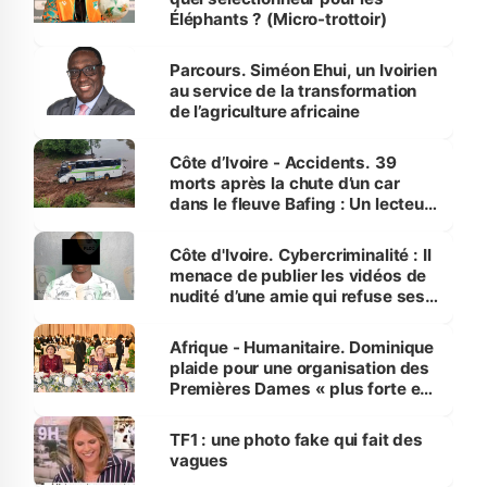
Éléphants ? (Micro-trottoir)
Parcours. Siméon Ehui, un Ivoirien
au service de la transformation
de l’agriculture africaine
Côte d’Ivoire - Accidents. 39
morts après la chute d’un car
dans le fleuve Bafing : Un lecteur
dénonce la légèreté du ministère
des Transports
Côte d'Ivoire. Cybercriminalité : Il
menace de publier les vidéos de
nudité d’une amie qui refuse ses
avances
Afrique - Humanitaire. Dominique
plaide pour une organisation des
Premières Dames « plus forte et
influente, dont l'impact s'affirme
sur la scène internationale »
TF1 : une photo fake qui fait des
vagues