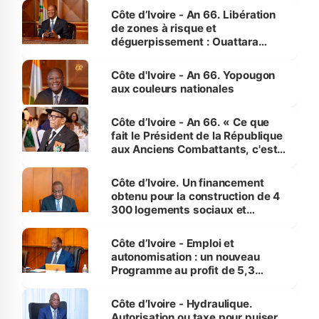
milieu des sinistrés
Côte d’Ivoire - An 66. Libération
de zones à risque et
déguerpissement : Ouattara
assure du « strict respect de
l'Etat de droit pour préserver les
Côte d'Ivoire - An 66. Yopougon
vies humaines »
aux couleurs nationales
Côte d’Ivoire - An 66. « Ce que
fait le Président de la République
aux Anciens Combattants, c'est
inédit » (Cne Yassoungo Koné ®)
Côte d’Ivoire. Un financement
obtenu pour la construction de 4
300 logements sociaux et
économiques à Abidjan, Bouaké
et Yamoussoukro
Côte d’Ivoire - Emploi et
autonomisation : un nouveau
Programme au profit de 5,3
millions de jeunes
Côte d’Ivoire - Hydraulique.
Autorisation ou taxe pour puiser