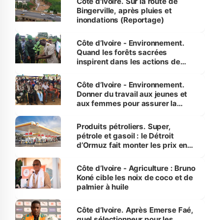
Côte d'Ivoire. Sur la route de
Bingerville, après pluies et
inondations (Reportage)
Côte d’Ivoire - Environnement.
Quand les forêts sacrées
inspirent dans les actions de
reboisement
Côte d’Ivoire - Environnement.
Donner du travail aux jeunes et
aux femmes pour assurer la
protection des espèces
menacées
Produits pétroliers. Super,
pétrole et gasoil : le Détroit
d’Ormuz fait monter les prix en
Côte d’Ivoire
Côte d’Ivoire - Agriculture : Bruno
Koné cible les noix de coco et de
palmier à huile
Côte d’Ivoire. Après Emerse Faé,
quel sélectionneur pour les