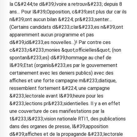
la C&#244;te d&#39;Ivoire a retrouv&#233; depuis 8
ans… Pour l&#39;Opposition, c&#39;est plus dur car ils
n&#39;ont aucun bilan &#224; pr&#233;senter…
(Certains candidats d&#233;clar&#233;es n&#39;ont
apparemment aucun programme et pas
d&#39;id&#233;es nouvelles…)! Par contre ces
c&#233;r&#233;monies &quot;officielles&quot; (non
spontan&#233;es) d&#39;hommage au chef de
l&#39;Etat (organis&#233;es par le gouvernement
certainement avec les deniers publics) avec des
affiches et une forte campagne m&#233;diatique,
ressemblent fortement &#224; une campagne
&#233;lectorale avant l&#39;heure pour les
&#233;lections pr&#233;sidentielles. Il y a en effet
une couverture de ces manifestations par la
t&#233;l&#233;vision nationale RTI1, des publications
dans des organes de presse, l&#39;apposition
d&#39;affiches et de la propagande &#233;lectorale