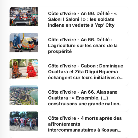
Côte d’Ivoire - An 66. Défilé - «
Saloni ! Saloni ! » : les soldats
indiens en vedette à Yop’ City
Côte d’Ivoire - An 66. Défilé :
L’agriculture sur les chars de la
prospérité
Côte d’Ivoire - Gabon : Dominique
Ouattara et Zita Oligui Nguema
échangent sur leurs initiatives en
faveur des femmes et des
enfants
Côte d’Ivoire - An 66. Alassane
Ouattara : « Ensemble, (…)
construisons une grande nation
pour nous-mêmes et pour les
générations futures »
Côte d’Ivoire - 4 morts après des
affrontements
intercommunautaires à Kossandji
(Alepé) - Notre correspondant au