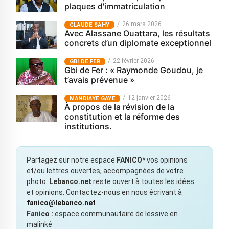
plaques d'immatriculation
26 mars 2026
CLAUDE SAHY
Avec Alassane Ouattara, les résultats
concrets d’un diplomate exceptionnel
22 février 2026
GBI DE FER
Gbi de Fer : « Raymonde Goudou, je
t’avais prévenue »
12 janvier 2026
MANDIAYE GAYE
À propos de la révision de la
constitution et la réforme des
institutions.
Partagez sur notre espace
FANICO*
vos opinions
et/ou lettres ouvertes, accompagnées de votre
photo.
Lebanco.net
reste ouvert à toutes les idées
et opinions. Contactez-nous en nous écrivant à
fanico@lebanco.net
.
Fanico :
espace communautaire de lessive en
malinké