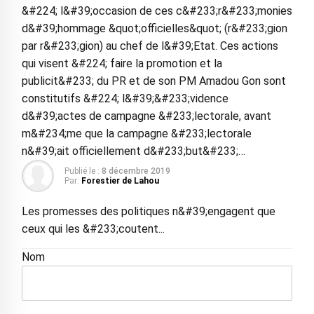
&#224; l&#39;occasion de ces c&#233;r&#233;monies
d&#39;hommage &quot;officielles&quot; (r&#233;gion
par r&#233;gion) au chef de l&#39;Etat. Ces actions
qui visent &#224; faire la promotion et la
publicit&#233; du PR et de son PM Amadou Gon sont
constitutifs &#224; l&#39;&#233;vidence
d&#39;actes de campagne &#233;lectorale, avant
m&#234;me que la campagne &#233;lectorale
n&#39;ait officiellement d&#233;but&#233;…
Publié le :
8 décembre 2019
Par:
Forestier de Lahou
Les promesses des politiques n&#39;engagent que
ceux qui les &#233;coutent...
Nom