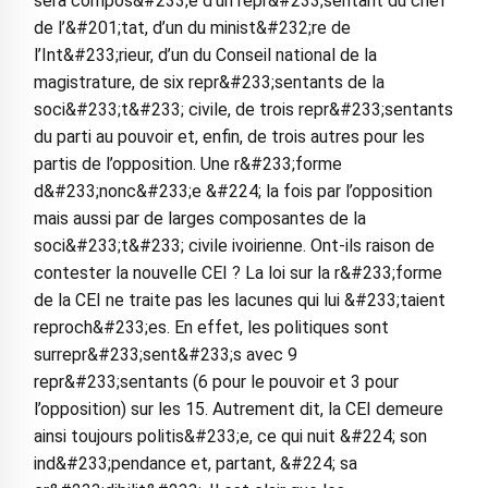
sera compos&#233;e d’un repr&#233;sentant du chef
de l’&#201;tat, d’un du minist&#232;re de
l’Int&#233;rieur, d’un du Conseil national de la
magistrature, de six repr&#233;sentants de la
soci&#233;t&#233; civile, de trois repr&#233;sentants
du parti au pouvoir et, enfin, de trois autres pour les
partis de l’opposition. Une r&#233;forme
d&#233;nonc&#233;e &#224; la fois par l’opposition
mais aussi par de larges composantes de la
soci&#233;t&#233; civile ivoirienne. Ont-ils raison de
contester la nouvelle CEI ? La loi sur la r&#233;forme
de la CEI ne traite pas les lacunes qui lui &#233;taient
reproch&#233;es. En effet, les politiques sont
surrepr&#233;sent&#233;s avec 9
repr&#233;sentants (6 pour le pouvoir et 3 pour
l’opposition) sur les 15. Autrement dit, la CEI demeure
ainsi toujours politis&#233;e, ce qui nuit &#224; son
ind&#233;pendance et, partant, &#224; sa