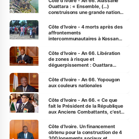
Côte d’Ivoire - An 66. Alassane
Ouattara : « Ensemble, (…)
construisons une grande nation
pour nous-mêmes et pour les
générations futures »
Côte d’Ivoire - 4 morts après des
affrontements
intercommunautaires à Kossandji
(Alepé) - Notre correspondant au
milieu des sinistrés
Côte d’Ivoire - An 66. Libération
de zones à risque et
déguerpissement : Ouattara
assure du « strict respect de
l'Etat de droit pour préserver les
Côte d'Ivoire - An 66. Yopougon
vies humaines »
aux couleurs nationales
Côte d’Ivoire - An 66. « Ce que
fait le Président de la République
aux Anciens Combattants, c'est
inédit » (Cne Yassoungo Koné ®)
Côte d’Ivoire. Un financement
obtenu pour la construction de 4
300 logements sociaux et