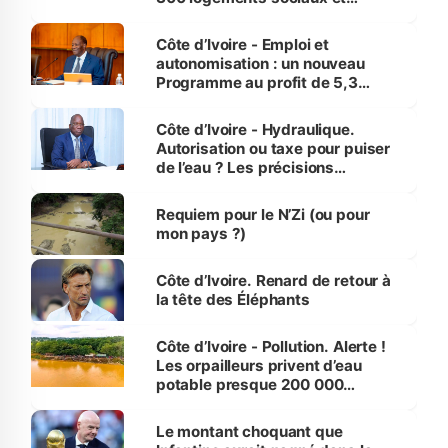
économiques à Abidjan, Bouaké
et Yamoussoukro
Côte d’Ivoire - Emploi et
autonomisation : un nouveau
Programme au profit de 5,3
millions de jeunes
Côte d’Ivoire - Hydraulique.
Autorisation ou taxe pour puiser
de l’eau ? Les précisions
d’Assahoré
Requiem pour le N’Zi (ou pour
mon pays ?)
Côte d’Ivoire. Renard de retour à
la tête des Éléphants
Côte d’Ivoire - Pollution. Alerte !
Les orpailleurs privent d’eau
potable presque 200 000
habitants autour d’Agboville
Le montant choquant que