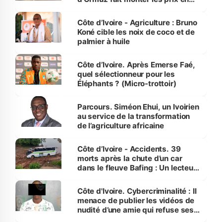
Côte d’Ivoire
Côte d’Ivoire - Agriculture : Bruno
Koné cible les noix de coco et de
palmier à huile
Côte d’Ivoire. Après Emerse Faé,
quel sélectionneur pour les
Éléphants ? (Micro-trottoir)
Parcours. Siméon Ehui, un Ivoirien
au service de la transformation
de l’agriculture africaine
Côte d’Ivoire - Accidents. 39
morts après la chute d’un car
dans le fleuve Bafing : Un lecteur
dénonce la légèreté du ministère
des Transports
Côte d'Ivoire. Cybercriminalité : Il
menace de publier les vidéos de
nudité d’une amie qui refuse ses
avances