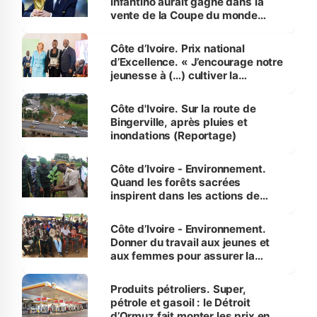
Infantino aurait gagné dans la
vente de la Coupe du monde
révélé
Côte d’Ivoire. Prix national
d’Excellence. « J’encourage notre
jeunesse à (…) cultiver la
compétence et l’intégrité »
(Alassane Ouattara
Côte d'Ivoire. Sur la route de
Bingerville, après pluies et
inondations (Reportage)
Côte d’Ivoire - Environnement.
Quand les forêts sacrées
inspirent dans les actions de
reboisement
Côte d’Ivoire - Environnement.
Donner du travail aux jeunes et
aux femmes pour assurer la
protection des espèces
menacées
Produits pétroliers. Super,
pétrole et gasoil : le Détroit
d’Ormuz fait monter les prix en