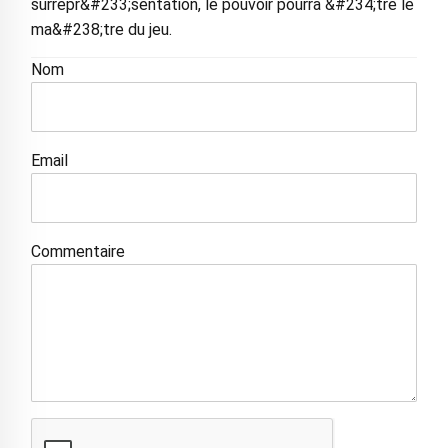
surrepr&#233;sentation, le pouvoir pourra &#234;tre le
ma&#238;tre du jeu.
Nom
Email
Commentaire