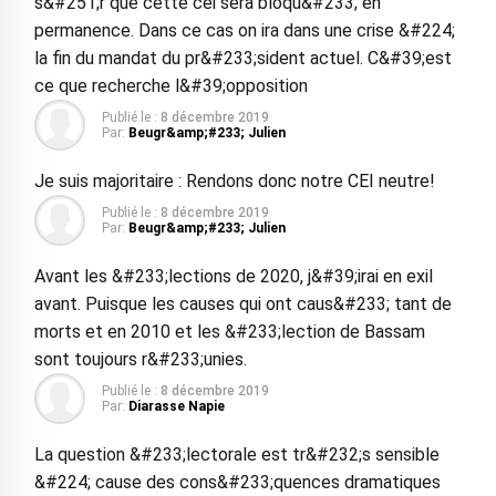
s&#251;r que cette cei sera bloqu&#233; en
permanence. Dans ce cas on ira dans une crise &#224;
la fin du mandat du pr&#233;sident actuel. C&#39;est
ce que recherche l&#39;opposition
Publié le :
8 décembre 2019
Par:
Beugr&amp;#233; Julien
Je suis majoritaire : Rendons donc notre CEI neutre!
Publié le :
8 décembre 2019
Par:
Beugr&amp;#233; Julien
Avant les &#233;lections de 2020, j&#39;irai en exil
avant. Puisque les causes qui ont caus&#233; tant de
morts et en 2010 et les &#233;lection de Bassam
sont toujours r&#233;unies.
Publié le :
8 décembre 2019
Par:
Diarasse Napie
La question &#233;lectorale est tr&#232;s sensible
&#224; cause des cons&#233;quences dramatiques