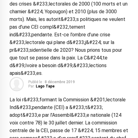
des crises &#233;lectorales de 2000 (100 morts et un
charnier &#224; Yopougon) et 2010 (plus de 3000
morts). Mais, les autorit&#233;s politiques ne veulent
pas d’une CEI compl&#232;tement
ind&#233;pendante. Est-ce l’ombre d’une crise
&#233;lectorale qui plane d&#233;j&#224; sur la
pr&#233;sidentielle de 2020? Nous prions tous pour
que tout se passe dans la paix. La C&#244;te
d&#39;Ivoire a besoin d&#39;&#233;lections
apais&#233;es.
Publié le :
8 décembre 2019
Par:
Lago Tape
La loi r&#233;formant la Commission &#201;lectorale
Ind&#233;pendante (CEI) a &#233;t&#233;
adopt&#233;e par l’Assembl&#233;e nationale (124
voix contre 78) le 30 juillet dernier. La commission
centrale de la CEI, passe de 17 &#224; 15 membres et