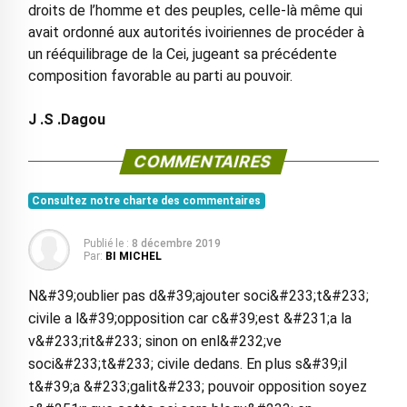
droits de l’homme et des peuples, celle-là même qui
avait ordonné aux autorités ivoiriennes de procéder à
un rééquilibrage de la Cei, jugeant sa précédente
composition favorable au parti au pouvoir.
J .S .Dagou
COMMENTAIRES
Consultez notre charte des commentaires
Publié le :
8 décembre 2019
Par:
BI MICHEL
N&#39;oublier pas d&#39;ajouter soci&#233;t&#233;
civile a l&#39;opposition car c&#39;est &#231;a la
v&#233;rit&#233; sinon on enl&#232;ve
soci&#233;t&#233; civile dedans. En plus s&#39;il
t&#39;a &#233;galit&#233; pouvoir opposition soyez