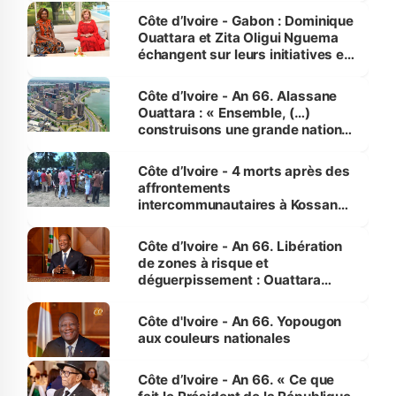
Côte d’Ivoire - Gabon : Dominique
Ouattara et Zita Oligui Nguema
échangent sur leurs initiatives en
faveur des femmes et des
enfants
Côte d’Ivoire - An 66. Alassane
Ouattara : « Ensemble, (…)
construisons une grande nation
pour nous-mêmes et pour les
générations futures »
Côte d’Ivoire - 4 morts après des
affrontements
intercommunautaires à Kossandji
(Alepé) - Notre correspondant au
milieu des sinistrés
Côte d’Ivoire - An 66. Libération
de zones à risque et
déguerpissement : Ouattara
assure du « strict respect de
l'Etat de droit pour préserver les
Côte d'Ivoire - An 66. Yopougon
vies humaines »
aux couleurs nationales
Côte d’Ivoire - An 66. « Ce que