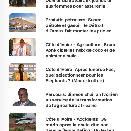
Donner du travail aux jeunes et
aux femmes pour assurer la
protection des espèces
menacées
Produits pétroliers. Super,
pétrole et gasoil : le Détroit
d’Ormuz fait monter les prix en
Côte d’Ivoire
Côte d’Ivoire - Agriculture : Bruno
Koné cible les noix de coco et de
palmier à huile
Côte d’Ivoire. Après Emerse Faé,
quel sélectionneur pour les
Éléphants ? (Micro-trottoir)
Parcours. Siméon Ehui, un Ivoirien
au service de la transformation
de l’agriculture africaine
Côte d’Ivoire - Accidents. 39
morts après la chute d’un car
dans le fleuve Bafing : Un lecteur