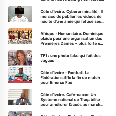
dénonce la légèreté du ministère
des Transports
Côte d'Ivoire. Cybercriminalité : Il
menace de publier les vidéos de
nudité d’une amie qui refuse ses
avances
Afrique - Humanitaire. Dominique
plaide pour une organisation des
Premières Dames « plus forte et
influente, dont l'impact s'affirme
sur la scène internationale »
TF1 : une photo fake qui fait des
vagues
Côte d’Ivoire - Football. La
Fédération siffle la fin de match
pour Emerse Faé
Côte d’Ivoire. Café-cacao: Un
Système national de Traçabilité
pour améliorer l’accès au marché
international