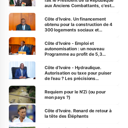
fait le Président de la République
aux Anciens Combattants, c'est
inédit » (Cne Yassoungo Koné ®)
Côte d’Ivoire. Un financement
obtenu pour la construction de 4
300 logements sociaux et
économiques à Abidjan, Bouaké
et Yamoussoukro
Côte d’Ivoire - Emploi et
autonomisation : un nouveau
Programme au profit de 5,3
millions de jeunes
Côte d’Ivoire - Hydraulique.
Autorisation ou taxe pour puiser
de l’eau ? Les précisions
d’Assahoré
Requiem pour le N’Zi (ou pour
mon pays ?)
Côte d’Ivoire. Renard de retour à
la tête des Éléphants