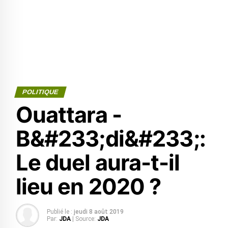
POLITIQUE
Ouattara -
B&#233;di&#233;:
Le duel aura-t-il
lieu en 2020 ?
Publié le :
jeudi 8 août 2019
Par:
JDA
| Source:
JDA