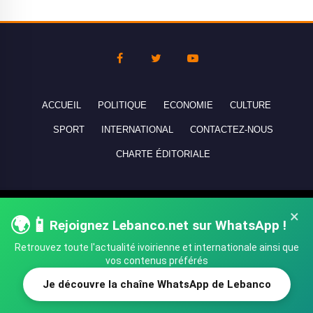
ACCUEIL
POLITIQUE
ECONOMIE
CULTURE
SPORT
INTERNATIONAL
CONTACTEZ-NOUS
CHARTE ÉDITORIALE
Copyright © 2010-2026 lebanco.net - Tous droits de reproduction
×
🌍📱
réservés - All rights reserved.
Rejoignez Lebanco.net sur WhatsApp !
Retrouvez toute l'actualité ivoirienne et internationale ainsi que
vos contenus préférés
Je découvre la chaîne WhatsApp de Lebanco
SHARE
TWEET