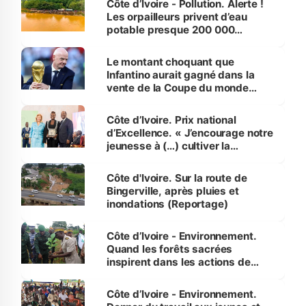
Côte d’Ivoire - Pollution. Alerte !
Les orpailleurs privent d’eau
potable presque 200 000
habitants autour d’Agboville
Le montant choquant que
Infantino aurait gagné dans la
vente de la Coupe du monde
révélé
Côte d’Ivoire. Prix national
d’Excellence. « J’encourage notre
jeunesse à (…) cultiver la
compétence et l’intégrité »
(Alassane Ouattara
Côte d'Ivoire. Sur la route de
Bingerville, après pluies et
inondations (Reportage)
Côte d’Ivoire - Environnement.
Quand les forêts sacrées
inspirent dans les actions de
reboisement
Côte d’Ivoire - Environnement.