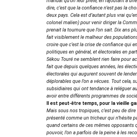
mandat qu’on leur prête, en rajoutant à un
dire, c’est que la confiance n’est pas la ch
deux pays. Cela est d’autant plus vrai qu’e
colonel malien) pour venir diriger la Commi
prenait la tournure que l’on sait. Dix ans p
fait visiblement le malheur des populations 
croire que c’est la crise de confiance qui 
politiques en général, et électorales en pa
Sékou Touré ne semblent rien faire pour acc
fait que depuis quelques années, les électi
électorales qui augurent souvent de lende
déplorables que l’on a vécues. Tout cela, 
subsidiaires qui ont tendance à reléguer au
avoir entre différents programmes de socié
Il est peut-être temps, pour la vieille g
Mais sous nos tropiques, c’est peu de dir
présenté comme un tricheur qui n’hésite pas
quand certains de ces mêmes opposants qui 
pouvoir, l’on a parfois de la peine à les rec