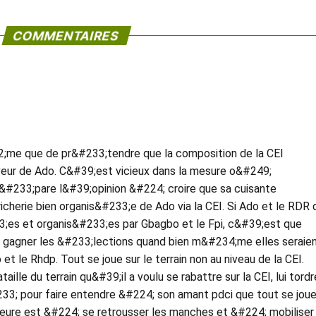
COMMENTAIRES
2;me que de pr&#233;tendre que la composition de la CEI
aveur de Ado. C&#39;est vicieux dans la mesure o&#249;
r&#233;pare l&#39;opinion &#224; croire que sa cuisante
icherie bien organis&#233;e de Ado via la CEI. Si Ado et le RDR 
es et organis&#233;es par Gbagbo et le Fpi, c&#39;est que
 gagner les &#233;lections quand bien m&#234;me elles seraie
 le Rhdp. Tout se joue sur le terrain non au niveau de la CEI.
lle du terrain qu&#39;il a voulu se rabattre sur la CEI, lui tordr
#233; pour faire entendre &#224; son amant pdci que tout se joue
;heure est &#224; se retrousser les manches et &#224; mobiliser