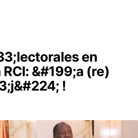
3;lectorales en
 RCI: &#199;a (re)
;j&#224; !