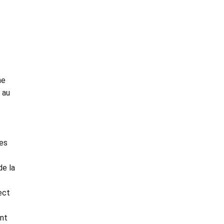
me
 au
es
de la
ect
ant