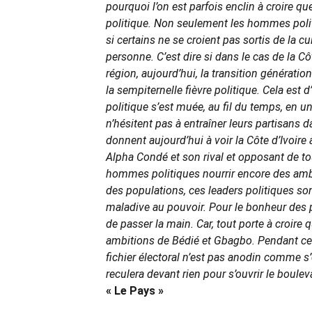
pourquoi l’on est parfois enclin à croire q
politique. Non seulement les hommes polit
si certains ne se croient pas sortis de la c
personne. C’est dire si dans le cas de la C
région, aujourd’hui, la transition générati
la sempiternelle fièvre politique. Cela est 
politique s’est muée, au fil du temps, en u
n’hésitent pas à entraîner leurs partisans 
donnent aujourd’hui à voir la Côte d’Ivoire
Alpha Condé et son rival et opposant de to
hommes politiques nourrir encore des ambitio
des populations, ces leaders politiques so
maladive au pouvoir. Pour le bonheur des peu
de passer la main. Car, tout porte à croire
ambitions de Bédié et Gbagbo. Pendant ce t
fichier électoral n’est pas anodin comme s’e
reculera devant rien pour s’ouvrir le boule
« Le Pays »