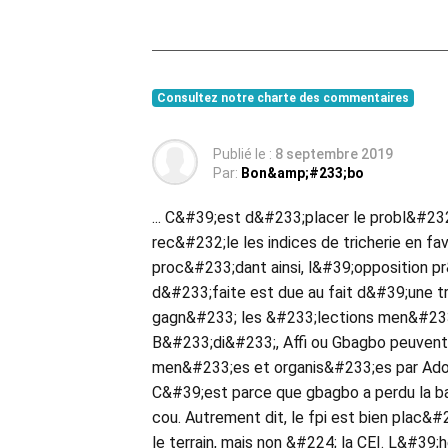
Consultez notre charte des commentaires
Publié le :
8 septembre 2019
Par:
Bon&amp;#233;bo
... C&#39;est d&#233;placer le probl&#23
rec&#232;le les indices de tricherie en f
proc&#233;dant ainsi, l&#39;opposition p
d&#233;faite est due au fait d&#39;une tr
gagn&#233; les &#233;lections men&#233;
B&#233;di&#233;, Affi ou Gbagbo peuvent
men&#233;es et organis&#233;es par Ado et
C&#39;est parce que gbagbo a perdu la batai
cou. Autrement dit, le fpi est bien plac&
le terrain, mais non &#224; la CEI. L&#39