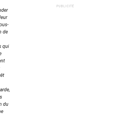
PUBLICITÉ
nder
leur
sous-
n de
s qui
e
ent
s
rêt
arde,
es
on du
ne