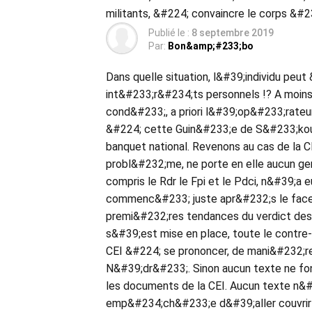
militants, &#224; convaincre le corps &#2
Publié le :
8 septembre 2019
Par:
Bon&amp;#233;bo
Dans quelle situation, l&#39;individu peut
int&#233;r&#234;ts personnels !? A moins
cond&#233;, a priori l&#39;op&#233;rate
&#224; cette Guin&#233;e de S&#233;kou T
banquet national. Revenons au cas de la C
probl&#232;me, ne porte en elle aucun ger
compris le Rdr le Fpi et le Pdci, n&#39;a 
commenc&#233; juste apr&#232;s le fac
premi&#232;res tendances du verdict de
s&#39;est mise en place, toute le contre
CEI &#224; se prononcer, de mani&#232;re
N&#39;dr&#233;. Sinon aucun texte ne fo
les documents de la CEI. Aucun texte n&#
emp&#234;ch&#233;e d&#39;aller couvrir l