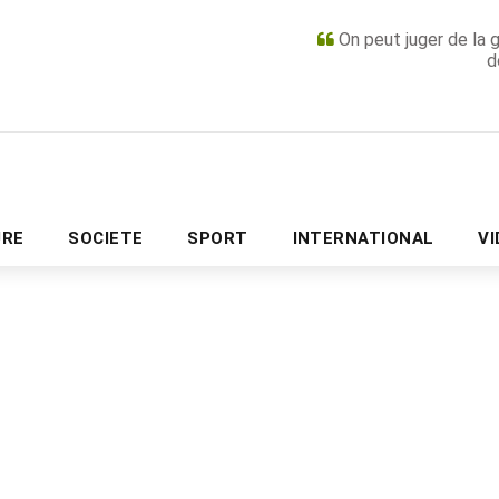
On peut juger de la 
d
PUBLICITÉ
URE
SOCIETE
SPORT
INTERNATIONAL
V