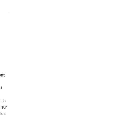
ont
nt
e la
 sur
 les