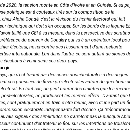
de 2020, la tension monte en Côte d’Ivoire et en Guinée. Si au pa
se politique est à couteaux tirés sur la composition de la
hez Alpha Condé, c’est la révision du fichier électoral qui fait
ur technique qui doit s’en occuper. Sur les bords de la lagune Eb
voir taillé une CEI à sa mesure, dans la perspective des scrutins
a préférence du pouvoir de Conakry qui va à un opérateur local pou
chier électoral, ne rencontre pas l’assentiment d’une méfiante
ertise internationale. L’un dans l’autre, ce sont autant de signes d
es élections à venir dans ces deux pays.
urgir
s, qui s’est traduit par des crises post-électorales à des degrés
ent ces poussées de fièvre pré-électorales autour de questions a
r électoral. En tout cas, on peut nourrir des craintes que les même
s post-électorales, ne produisent les mêmes effets.
D’autant que 
, sont pratiquement en train d’être réunis, avec d’une part un fi
e Commission électorale indépendante fort décriée. Ça (re)commen
mauvais signaux des similitudes ne s’arrêtent pas là puisqu’à Abi
eur continuent d’entretenir le flou sur les intentions de troisiè