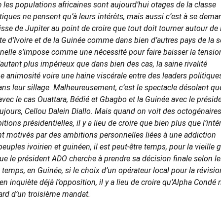
ue les populations africaines sont aujourd’hui otages de la classe
iques ne pensent qu’à leurs intérêts, mais aussi c’est à se dema
uisse de Jupiter au point de croire que tout doit tourner autour de 
ôte d’Ivoire et de la Guinée comme dans bien d’autres pays de la 
onnelle s’impose comme une nécessité pour faire baisser la tensio
d’autant plus impérieux que dans bien des cas, la saine rivalité
ne animosité voire une haine viscérale entre des leaders politique
dans leur sillage. Malheureusement, c’est le spectacle désolant qu
 avec le cas Ouattara, Bédié et Gbagbo et la Guinée avec le présid
ujours, Cellou Dalein Diallo. Mais quand on voit des octogénaire
ns présidentielles, il y a lieu de croire que bien plus que l’inté
nt motivés par des ambitions personnelles liées à une addiction
ples ivoirien et guinéen, il est peut-être temps, pour la vieille g
 que le président ADO cherche à prendre sa décision finale selon l
emps, en Guinée, si le choix d’un opérateur local pour la révisi
n inquiète déjà l’opposition, il y a lieu de croire qu’Alpha Condé 
vard d’un troisième mandat.