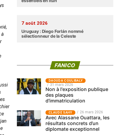
essentiels en Ituri
ys
7 août 2026
rié,
Uruguay : Diego Forlán nommé
 à
sélectionneur de la Celeste
r
e
FANICO
‎DAOUDA COULIBALY
ussi
31 mars 2026
Non à l'exposition publique
s
des plaques
les
d'immatriculation
chier
26 mars 2026
CLAUDE SAHY
ce
Avec Alassane Ouattara, les
djan
résultats concrets d’un
me
diplomate exceptionnel