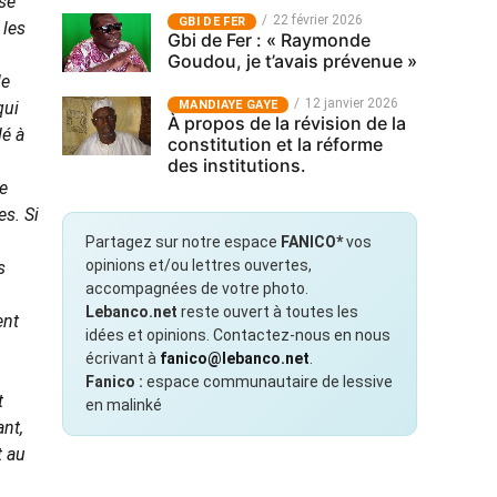
sse
22 février 2026
GBI DE FER
 les
Gbi de Fer : « Raymonde
Goudou, je t’avais prévenue »
le
12 janvier 2026
MANDIAYE GAYE
qui
À propos de la révision de la
dé à
constitution et la réforme
des institutions.
de
es. Si
Partagez sur notre espace
FANICO*
vos
opinions et/ou lettres ouvertes,
s
accompagnées de votre photo.
Lebanco.net
reste ouvert à toutes les
ent
idées et opinions. Contactez-nous en nous
écrivant à
fanico@lebanco.net
.
Fanico :
espace communautaire de lessive
t
en malinké
ant,
t au