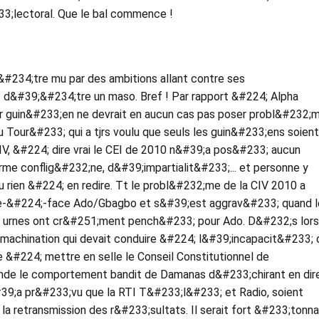
33;lectoral. Que le bal commence !
 &#234;tre mu par des ambitions allant contre ses
 d&#39;&#234;tre un maso. Bref ! Par rapport &#224; Alpha
ur guin&#233;en ne devrait en aucun cas pas poser probl&#232;
our&#233; qui a tjrs voulu que seuls les guin&#233;ens soient
IV, &#224; dire vrai le CEI de 2010 n&#39;a pos&#233; aucun
me conflig&#232;ne, d&#39;impartialit&#233;... et personne y
eu rien &#224; en redire. Tt le probl&#232;me de la CIV 2010 a
e-&#224;-face Ado/Gbagbo et s&#39;est aggrav&#233; quand l
s urnes ont cr&#251;ment pench&#233; pour Ado. D&#232;s lors
-machination qui devait conduire &#224; l&#39;incapacit&#233; 
 &#224; mettre en selle le Conseil Constitutionnel de
nde le comportement bandit de Damanas d&#233;chirant en dir
39;a pr&#233;vu que la RTI T&#233;l&#233; et Radio, soient
a retransmission des r&#233;sultats. Il serait fort &#233;tonn