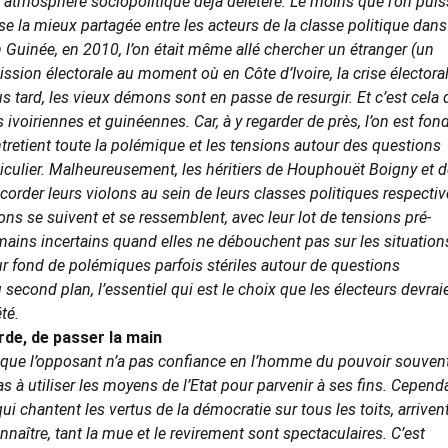
e atmosphère sociopolitique déjà délétère. Le moins que l’on pui
ose la mieux partagée entre les acteurs de la classe politique dans
n Guinée, en 2010, l’on était même allé chercher un étranger (un
ssion électorale au moment où en Côte d’Ivoire, la crise électora
lus tard, les vieux démons sont en passe de resurgir. Et c’est cela 
ivoiriennes et guinéennes. Car, à y regarder de près, l’on est fon
entretient toute la polémique et les tensions autour des questions
rticulier. Malheureusement, les héritiers de Houphouët Boigny et 
order leurs violons au sein de leurs classes politiques respectiv
ons se suivent et se ressemblent, avec leur lot de tensions pré-
mains incertains quand elles ne débouchent pas sur les situation
sur fond de polémiques parfois stériles autour de questions
 second plan, l’essentiel qui est le choix que les électeurs devrai
té.
arde, de passer la main
e que l’opposant n’a pas confiance en l’homme du pouvoir souven
 à utiliser les moyens de l’Etat pour parvenir à ses fins. Cepend
chantent les vertus de la démocratie sur tous les toits, arriven
onnaître, tant la mue et le revirement sont spectaculaires. C’est