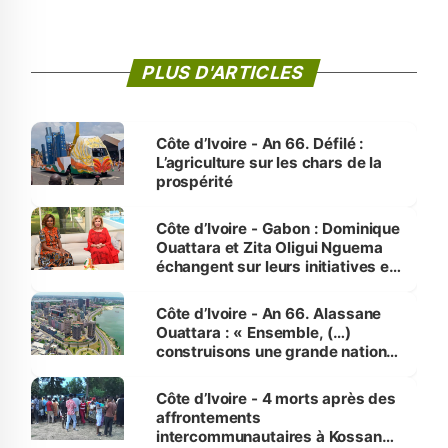
PLUS D'ARTICLES
Côte d’Ivoire - An 66. Défilé :
L’agriculture sur les chars de la
prospérité
Côte d’Ivoire - Gabon : Dominique
Ouattara et Zita Oligui Nguema
échangent sur leurs initiatives en
faveur des femmes et des
enfants
Côte d’Ivoire - An 66. Alassane
Ouattara : « Ensemble, (…)
construisons une grande nation
pour nous-mêmes et pour les
générations futures »
Côte d’Ivoire - 4 morts après des
affrontements
intercommunautaires à Kossandji