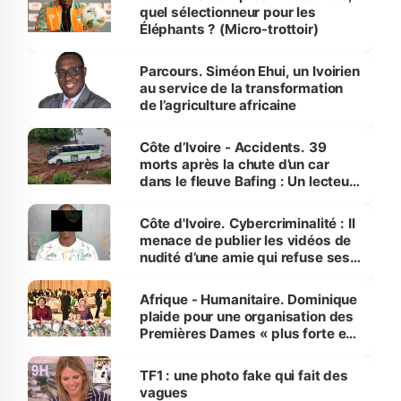
quel sélectionneur pour les
Éléphants ? (Micro-trottoir)
Parcours. Siméon Ehui, un Ivoirien
au service de la transformation
de l’agriculture africaine
Côte d’Ivoire - Accidents. 39
morts après la chute d’un car
dans le fleuve Bafing : Un lecteur
dénonce la légèreté du ministère
des Transports
Côte d'Ivoire. Cybercriminalité : Il
menace de publier les vidéos de
nudité d’une amie qui refuse ses
avances
Afrique - Humanitaire. Dominique
plaide pour une organisation des
Premières Dames « plus forte et
influente, dont l'impact s'affirme
sur la scène internationale »
TF1 : une photo fake qui fait des
vagues