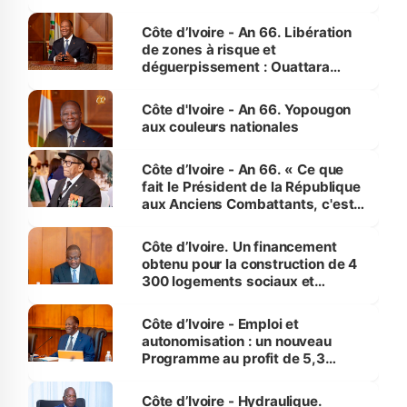
(Alepé) - Notre correspondant au
milieu des sinistrés
Côte d’Ivoire - An 66. Libération
de zones à risque et
déguerpissement : Ouattara
assure du « strict respect de
l'Etat de droit pour préserver les
Côte d'Ivoire - An 66. Yopougon
vies humaines »
aux couleurs nationales
Côte d’Ivoire - An 66. « Ce que
fait le Président de la République
aux Anciens Combattants, c'est
inédit » (Cne Yassoungo Koné ®)
Côte d’Ivoire. Un financement
obtenu pour la construction de 4
300 logements sociaux et
économiques à Abidjan, Bouaké
et Yamoussoukro
Côte d’Ivoire - Emploi et
autonomisation : un nouveau
Programme au profit de 5,3
millions de jeunes
Côte d’Ivoire - Hydraulique.