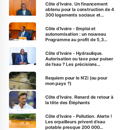
Côte d’Ivoire. Un financement
obtenu pour la construction de 4
300 logements sociaux et
économiques à Abidjan, Bouaké
et Yamoussoukro
Côte d’Ivoire - Emploi et
autonomisation : un nouveau
Programme au profit de 5,3
millions de jeunes
Côte d’Ivoire - Hydraulique.
Autorisation ou taxe pour puiser
de l’eau ? Les précisions
d’Assahoré
Requiem pour le N’Zi (ou pour
mon pays ?)
Côte d’Ivoire. Renard de retour à
la tête des Éléphants
Côte d’Ivoire - Pollution. Alerte !
Les orpailleurs privent d’eau
potable presque 200 000