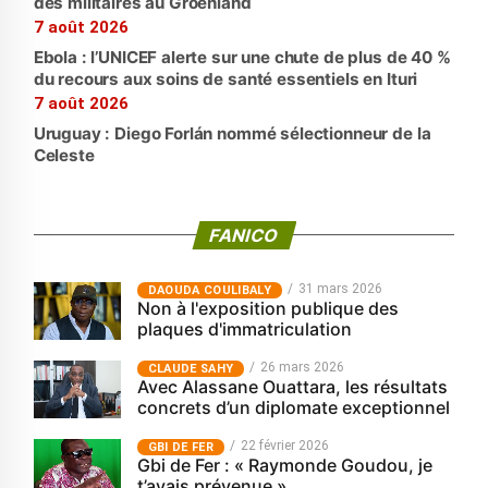
des militaires au Groenland
7 août 2026
Ebola : l’UNICEF alerte sur une chute de plus de 40 %
du recours aux soins de santé essentiels en Ituri
7 août 2026
Uruguay : Diego Forlán nommé sélectionneur de la
Celeste
FANICO
31 mars 2026
‎DAOUDA COULIBALY
Non à l'exposition publique des
plaques d'immatriculation
26 mars 2026
CLAUDE SAHY
Avec Alassane Ouattara, les résultats
concrets d’un diplomate exceptionnel
22 février 2026
GBI DE FER
Gbi de Fer : « Raymonde Goudou, je
t’avais prévenue »