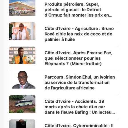
menacées
Produits pétroliers. Super,
pétrole et gasoil : le Détroit
d’Ormuz fait monter les prix en
Côte d’Ivoire
Côte d’Ivoire - Agriculture : Bruno
Koné cible les noix de coco et de
palmier à huile
Côte d’Ivoire. Après Emerse Faé,
quel sélectionneur pour les
Éléphants ? (Micro-trottoir)
Parcours. Siméon Ehui, un Ivoirien
au service de la transformation
de l’agriculture africaine
Côte d’Ivoire - Accidents. 39
morts après la chute d’un car
dans le fleuve Bafing : Un lecteur
dénonce la légèreté du ministère
des Transports
Côte d'Ivoire. Cybercriminalité : Il