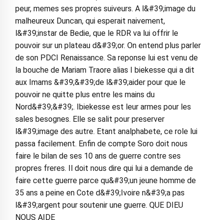
peur, memes ses propres suiveurs. A l&#39;image du
malheureux Duncan, qui esperait naivement,
l&#39;instar de Bedie, que le RDR va lui offrir le
pouvoir sur un plateau d&#39;or. On entend plus parler
de son PDCI Renaissance. Sa reponse lui est venu de
la bouche de Mariam Traore alias I biekesse qui a dit
aux Imams &#39;&#39;de l&#39;aider pour que le
pouvoir ne quitte plus entre les mains du
Nord&#39;&#39;. Ibiekesse est leur armes pour les
sales besognes. Elle se salit pour preserver
l&#39;image des autre. Etant analphabete, ce role lui
passa facilement. Enfin de compte Soro doit nous
faire le bilan de ses 10 ans de guerre contre ses
propres freres. Il doit nous dire qui lui a demande de
faire cette guerre parce qu&#39;un jeune homme de
35 ans a peine en Cote d&#39;Ivoire n&#39;a pas
l&#39;argent pour soutenir une guerre. QUE DIEU
NOUS AIDE