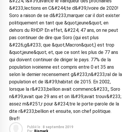
&#224; l&#39;avance le vainqueur des prochaines
&#233;lections en C&#244;te d&#39;Ivoire de 2020!
Soro a raison de se d&#233;marquer car il doit exister
politiquement en tant que &quot;jeune&quot; en
dehors du RHDP. En effet, &#224; 47 ans, on ne peut
pas continuer de dire que Soro (qui est plus
&#226;g&#233; que &quot;Macron&quot;) est trop
&quot;jeune&quot; et, que ce sont les plus de 77 ans
qui doivent continuer de diriger le pays. 77% de la
population ivoirienne est compris entre 0 et 35 ans
selon le dernier recensement g&#233;n&#233;ral de la
population et de l&#39;habitat de 2015. En 2002,
lorsque la r&#233;bellion avait commenc&#233;, Soro
n&#39;avait que 29 ans et on l&#39;avait trouv&#233;
assez m&#251;r pour &#234;tre le porte-parole de la
dite r&#233;bellion et ensuite, son chef politique.
Bref!
Publié le :
8 septembre 2019
Par:
Bismark