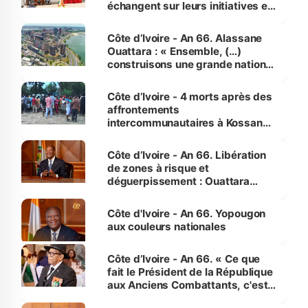
échangent sur leurs initiatives en
faveur des femmes et des
enfants
Côte d’Ivoire - An 66. Alassane
Ouattara : « Ensemble, (…)
construisons une grande nation
pour nous-mêmes et pour les
générations futures »
Côte d’Ivoire - 4 morts après des
affrontements
intercommunautaires à Kossandji
(Alepé) - Notre correspondant au
milieu des sinistrés
Côte d’Ivoire - An 66. Libération
de zones à risque et
déguerpissement : Ouattara
assure du « strict respect de
l'Etat de droit pour préserver les
Côte d'Ivoire - An 66. Yopougon
vies humaines »
aux couleurs nationales
Côte d’Ivoire - An 66. « Ce que
fait le Président de la République
aux Anciens Combattants, c'est
inédit » (Cne Yassoungo Koné ®)