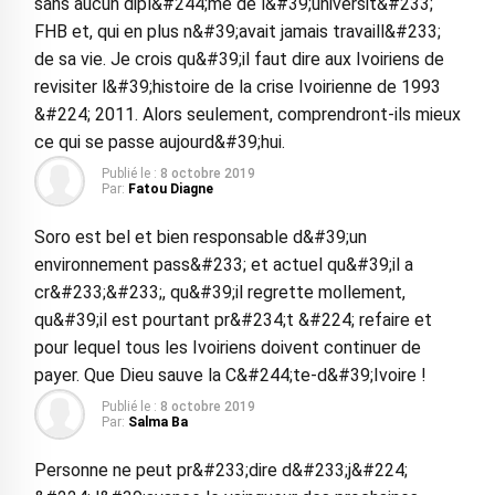
sans aucun dipl&#244;me de l&#39;universit&#233;
FHB et, qui en plus n&#39;avait jamais travaill&#233;
de sa vie. Je crois qu&#39;il faut dire aux Ivoiriens de
revisiter l&#39;histoire de la crise Ivoirienne de 1993
&#224; 2011. Alors seulement, comprendront-ils mieux
ce qui se passe aujourd&#39;hui.
Publié le :
8 octobre 2019
Par:
Fatou Diagne
Soro est bel et bien responsable d&#39;un
environnement pass&#233; et actuel qu&#39;il a
cr&#233;&#233;, qu&#39;il regrette mollement,
qu&#39;il est pourtant pr&#234;t &#224; refaire et
pour lequel tous les Ivoiriens doivent continuer de
payer. Que Dieu sauve la C&#244;te-d&#39;Ivoire !
Publié le :
8 octobre 2019
Par:
Salma Ba
Personne ne peut pr&#233;dire d&#233;j&#224;