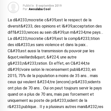
Publié le :
8 septembre 2019
Par:
Awoulaba Cool
La d&#233;mocratie c&#39;est le respect de la
diversit&#233; des opinions et l&#39;acceptation des
diff&#233;rences au sein d&#39;un m&#234;me pays…
La d&#233;mocratie c&#39;est la comp&#233;tition
des id&#233;es sans violence et dans la paix…
C&#39;est aussi la transmission du pouvoir par les
&quot;vieillards&quot; &#224; une autre
g&#233;n&#233;ration. En effet, en C&#244;te
d&#39;Ivoire selon le recensement publi&#233; en
2015, 75% de la population a moins de 35 ans… mais
ceux qui veulent &#234;tre (encore) pr&#233;sidents
ont plus de 70 ans… Oui on peut toujours servir le pays
quand on a plus de 70 ans, mais pas forcement et
uniquement au poste de pr&#233;sident de la
r&#233;publique… Il y a plusieurs autres mani&#232;res