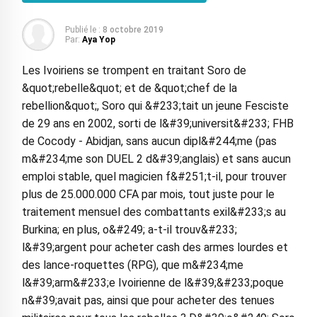
Publié le :
8 octobre 2019
Par:
Aya Yop
Les Ivoiriens se trompent en traitant Soro de
&quot;rebelle&quot; et de &quot;chef de la
rebellion&quot;, Soro qui &#233;tait un jeune Fesciste
de 29 ans en 2002, sorti de l&#39;universit&#233; FHB
de Cocody - Abidjan, sans aucun dipl&#244;me (pas
m&#234;me son DUEL 2 d&#39;anglais) et sans aucun
emploi stable, quel magicien f&#251;t-il, pour trouver
plus de 25.000.000 CFA par mois, tout juste pour le
traitement mensuel des combattants exil&#233;s au
Burkina; en plus, o&#249; a-t-il trouv&#233;
l&#39;argent pour acheter cash des armes lourdes et
des lance-roquettes (RPG), que m&#234;me
l&#39;arm&#233;e Ivoirienne de l&#39;&#233;poque
n&#39;avait pas, ainsi que pour acheter des tenues