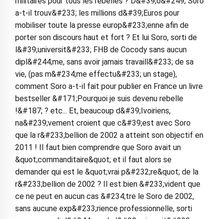
militaires pour tous les rebelles ? D&#39;o&#249; Soro
a-t-il trouv&#233; les millions d&#39;Euros pour
mobiliser toute la presse europ&#233;enne afin de
porter son discours haut et fort ? Et lui Soro, sorti de
l&#39;universit&#233; FHB de Cocody sans aucun
dipl&#244;me, sans avoir jamais travaill&#233; de sa
vie, (pas m&#234;me effectu&#233; un stage),
comment Soro a-t-il fait pour publier en France un livre
bestseller &#171;Pourquoi je suis devenu rebelle
!&#187; ? etc... Et, beaucoup d&#39;Ivoiriens,
na&#239;vement croient que c&#39;est avec Soro
que la r&#233;bellion de 2002 a atteint son objectif en
2011 ! Il faut bien comprendre que Soro avait un
&quot;commanditaire&quot; et il faut alors se
demander qui est le &quot;vrai p&#232;re&quot; de la
r&#233;bellion de 2002 ? Il est bien &#233;vident que
ce ne peut en aucun cas &#234;tre le Soro de 2002,
sans aucune exp&#233;rience professionnelle, sorti