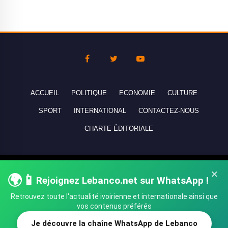
ACCUEIL
POLITIQUE
ECONOMIE
CULTURE
SPORT
INTERNATIONAL
CONTACTEZ-NOUS
CHARTE ÉDITORIALE
Copyright © 2010-2026 lebanco.net - Tous droits de reproduction
×
🌍📱
réservés - All rights reserved.
Rejoignez Lebanco.net sur WhatsApp !
Retrouvez toute l'actualité ivoirienne et internationale ainsi que
vos contenus préférés
Je découvre la chaîne WhatsApp de Lebanco