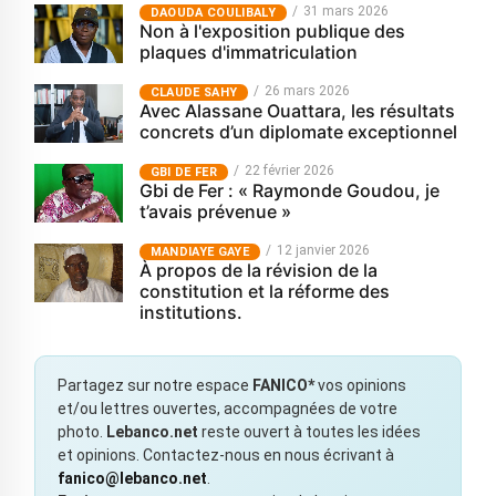
31 mars 2026
‎DAOUDA COULIBALY
Non à l'exposition publique des
plaques d'immatriculation
26 mars 2026
CLAUDE SAHY
Avec Alassane Ouattara, les résultats
concrets d’un diplomate exceptionnel
22 février 2026
GBI DE FER
Gbi de Fer : « Raymonde Goudou, je
t’avais prévenue »
12 janvier 2026
MANDIAYE GAYE
À propos de la révision de la
constitution et la réforme des
institutions.
Partagez sur notre espace
FANICO*
vos opinions
et/ou lettres ouvertes, accompagnées de votre
photo.
Lebanco.net
reste ouvert à toutes les idées
et opinions. Contactez-nous en nous écrivant à
fanico@lebanco.net
.