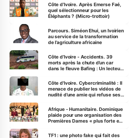
Côte d’Ivoire. Après Emerse Faé,
quel sélectionneur pour les
Éléphants ? (Micro-trottoir)
Parcours. Siméon Ehui, un Ivoirien
au service de la transformation
de l’agriculture africaine
Côte d’Ivoire - Accidents. 39
morts après la chute d’un car
dans le fleuve Bafing : Un lecteur
dénonce la légèreté du ministère
des Transports
Côte d'Ivoire. Cybercriminalité : Il
menace de publier les vidéos de
nudité d’une amie qui refuse ses
avances
Afrique - Humanitaire. Dominique
plaide pour une organisation des
Premières Dames « plus forte et
influente, dont l'impact s'affirme
sur la scène internationale »
TF1 : une photo fake qui fait des