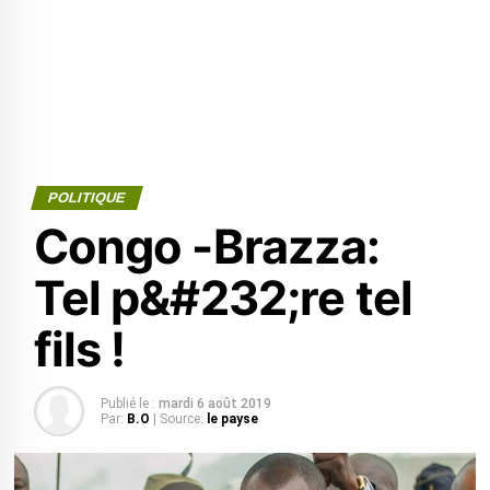
POLITIQUE
Congo -Brazza:
Tel p&#232;re tel
fils !
Publié le :
mardi 6 août 2019
Par:
B.O
| Source:
le payse