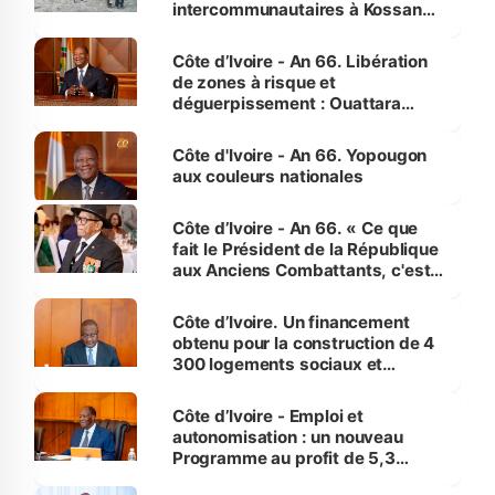
intercommunautaires à Kossandji
(Alepé) - Notre correspondant au
milieu des sinistrés
Côte d’Ivoire - An 66. Libération
de zones à risque et
déguerpissement : Ouattara
assure du « strict respect de
l'Etat de droit pour préserver les
Côte d'Ivoire - An 66. Yopougon
vies humaines »
aux couleurs nationales
Côte d’Ivoire - An 66. « Ce que
fait le Président de la République
aux Anciens Combattants, c'est
inédit » (Cne Yassoungo Koné ®)
Côte d’Ivoire. Un financement
obtenu pour la construction de 4
300 logements sociaux et
économiques à Abidjan, Bouaké
et Yamoussoukro
Côte d’Ivoire - Emploi et
autonomisation : un nouveau
Programme au profit de 5,3
millions de jeunes