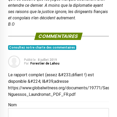
entendre ce dernier. A moins que la diplomatie ayant
ses raisons que la justice ignore, les dirigeants français
et congolais n’en décident autrement.
B.O
COMMENTAIRES
Consultez notre charte des commentaires
Publié le :
8 juillet 2019
Par:
Forestier de Lahou
Le rapport complet (assez &#233;difiant !) est
disponible &#224; l&#39;adresse
https://www.globalwitness.org/documents/19771/Sassou
Nguessos_Laundromat_PDF_FR.pdf
Nom