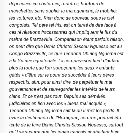
dépensées en costumes, montres, boutons de
manchettes sans oublier la maroquinerie, le mobilier,
les voitures, etc. Rien donc de nouveau sous le ciel
congolais. Tel père tel fils, est-on tenté de dire face à
ces révélations fracassantes qui impliquent le fils du
maître de Brazzaville. Comparaison étant parfois raison,
on peut dire que Denis Christel Sassou Nguesso est au
Congo Brazzaville, ce que Teodorin Obiang Nguema est
à la Guinée équatoriale. La comparaison tient d’autant
plus la route que l’on soupçonne les deux « enfants
gâtés » d’être sur le point de succéder à leurs pères
respectifs, afin, pour ainsi dire, de perpétuer la mal
gouvernance et de sauvegarder les intérêts de leurs
clans. Et ce n’est pas tout. Depuis ses démêlés
judiciaires en lien avec les « biens mal acquis »,
Téodorin Obiang Nguema sait là où il met les pieds. Il
évite la destination de l’Hexagone, comme pourrait être
tenté de le faire Denis Christel Sassou Nguesso, surtout
qu’il se susurre que les juges français souhaitent bien