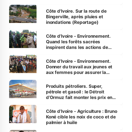
compétence et l’intégrité »
(Alassane Ouattara
Côte d'Ivoire. Sur la route de
Bingerville, après pluies et
inondations (Reportage)
Côte d’Ivoire - Environnement.
Quand les forêts sacrées
inspirent dans les actions de
reboisement
Côte d’Ivoire - Environnement.
Donner du travail aux jeunes et
aux femmes pour assurer la
protection des espèces
menacées
Produits pétroliers. Super,
pétrole et gasoil : le Détroit
d’Ormuz fait monter les prix en
Côte d’Ivoire
Côte d’Ivoire - Agriculture : Bruno
Koné cible les noix de coco et de
palmier à huile