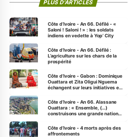
PLUS D'ARTICLES
Côte d’Ivoire - An 66. Défilé - «
Saloni ! Saloni ! » : les soldats
indiens en vedette à Yop’ City
Côte d’Ivoire - An 66. Défilé :
L’agriculture sur les chars de la
prospérité
Côte d’Ivoire - Gabon : Dominique
Ouattara et Zita Oligui Nguema
échangent sur leurs initiatives en
faveur des femmes et des
enfants
Côte d’Ivoire - An 66. Alassane
Ouattara : « Ensemble, (…)
construisons une grande nation
pour nous-mêmes et pour les
générations futures »
Côte d’Ivoire - 4 morts après des
affrontements