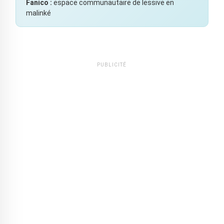
Fanico :
espace communautaire de lessive en
malinké
PUBLICITÉ