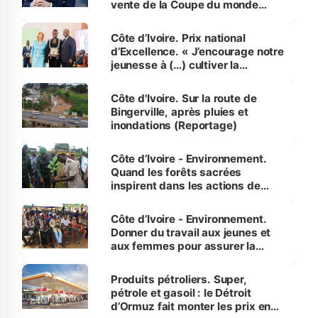
vente de la Coupe du monde
révélé
Côte d’Ivoire. Prix national
d’Excellence. « J’encourage notre
jeunesse à (…) cultiver la
compétence et l’intégrité »
(Alassane Ouattara
Côte d'Ivoire. Sur la route de
Bingerville, après pluies et
inondations (Reportage)
Côte d’Ivoire - Environnement.
Quand les forêts sacrées
inspirent dans les actions de
reboisement
Côte d’Ivoire - Environnement.
Donner du travail aux jeunes et
aux femmes pour assurer la
protection des espèces
menacées
Produits pétroliers. Super,
pétrole et gasoil : le Détroit
d’Ormuz fait monter les prix en