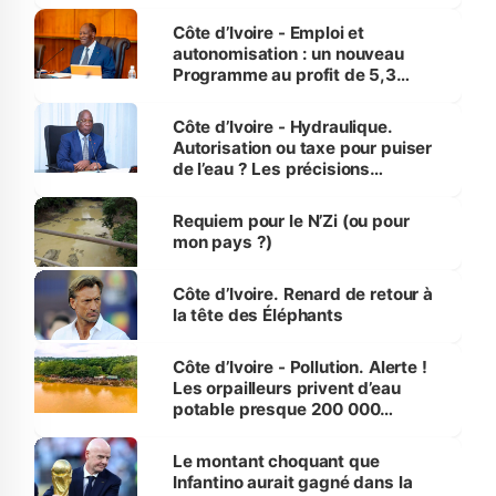
économiques à Abidjan, Bouaké
et Yamoussoukro
Côte d’Ivoire - Emploi et
autonomisation : un nouveau
Programme au profit de 5,3
millions de jeunes
Côte d’Ivoire - Hydraulique.
Autorisation ou taxe pour puiser
de l’eau ? Les précisions
d’Assahoré
Requiem pour le N’Zi (ou pour
mon pays ?)
Côte d’Ivoire. Renard de retour à
la tête des Éléphants
Côte d’Ivoire - Pollution. Alerte !
Les orpailleurs privent d’eau
potable presque 200 000
habitants autour d’Agboville
Le montant choquant que
Infantino aurait gagné dans la