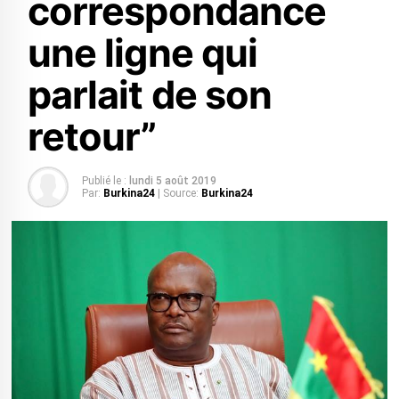
correspondance
une ligne qui
parlait de son
retour”
Publié le :
lundi 5 août 2019
Par:
Burkina24
| Source:
Burkina24