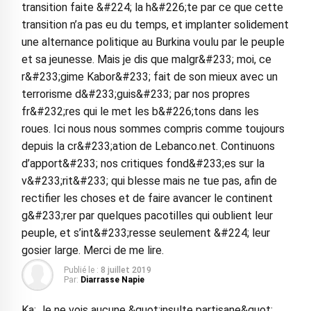
transition faite &#224; la h&#226;te par ce que cette
transition n’a pas eu du temps, et implanter solidement
une alternance politique au Burkina voulu par le peuple
et sa jeunesse. Mais je dis que malgr&#233; moi, ce
r&#233;gime Kabor&#233; fait de son mieux avec un
terrorisme d&#233;guis&#233; par nos propres
fr&#232;res qui le met les b&#226;tons dans les
roues. Ici nous nous sommes compris comme toujours
depuis la cr&#233;ation de Lebanco.net. Continuons
d’apport&#233; nos critiques fond&#233;es sur la
v&#233;rit&#233; qui blesse mais ne tue pas, afin de
rectifier les choses et de faire avancer le continent
g&#233;rer par quelques pacotilles qui oublient leur
peuple, et s’int&#233;resse seulement &#224; leur
gosier large. Merci de me lire.
Publié le :
8 juillet 2019
Par:
Diarrasse Napie
Ka: Je ne vois aucune &quot;insulte partisane&quot;