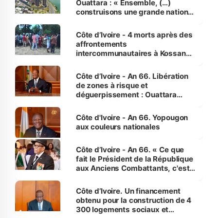
Ouattara : « Ensemble, (…)
construisons une grande nation
pour nous-mêmes et pour les
générations futures »
Côte d’Ivoire - 4 morts après des
affrontements
intercommunautaires à Kossandji
(Alepé) - Notre correspondant au
milieu des sinistrés
Côte d’Ivoire - An 66. Libération
de zones à risque et
déguerpissement : Ouattara
assure du « strict respect de
l'Etat de droit pour préserver les
Côte d'Ivoire - An 66. Yopougon
vies humaines »
aux couleurs nationales
Côte d’Ivoire - An 66. « Ce que
fait le Président de la République
aux Anciens Combattants, c'est
inédit » (Cne Yassoungo Koné ®)
Côte d’Ivoire. Un financement
obtenu pour la construction de 4
300 logements sociaux et