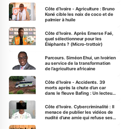
Côte d’Ivoire
Côte d’Ivoire - Agriculture : Bruno
Koné cible les noix de coco et de
palmier à huile
Côte d’Ivoire. Après Emerse Faé,
quel sélectionneur pour les
Éléphants ? (Micro-trottoir)
Parcours. Siméon Ehui, un Ivoirien
au service de la transformation
de l’agriculture africaine
Côte d’Ivoire - Accidents. 39
morts après la chute d’un car
dans le fleuve Bafing : Un lecteur
dénonce la légèreté du ministère
des Transports
Côte d'Ivoire. Cybercriminalité : Il
menace de publier les vidéos de
nudité d’une amie qui refuse ses
avances