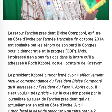
Le retour l’ancien président Blaise Compaoré, exfiltré
en Côte d’Ivoire par l’armée française fin octobre 2014,
est souhaité par les ténors de son parti le Congrès
pour la démocratie et le progrès (CDP). Mais,
l’intéressé n’en a pas fait cas dans la lettre qu’il a
adressée à Roch Kaboré, actuel locataire de Kossyam.
Le président Kaboré a reconfirmé avoir «
effectivement
reçu la correspondance du Président Blaise Compaoré
qu’il adressée au Président du Faso
». Après quoi, il
s’est voulu «
très précis
» sur la question posée par le
journaliste au sujet de l’ancien président qui vit
actuellement en exil en Côte d’Ivoire. A-t-il
«
manifesté le désir de regagner
» sa terre natale ?