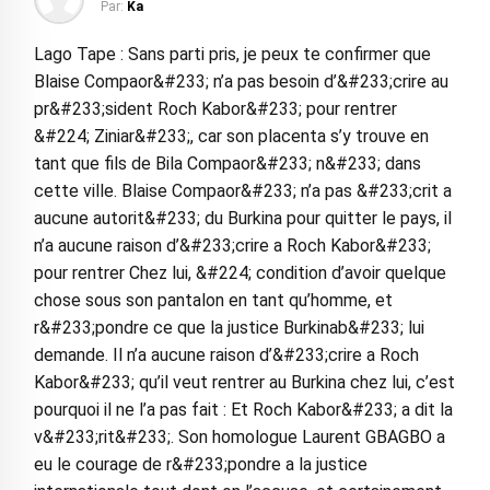
Par:
Ka
Lago Tape : Sans parti pris, je peux te confirmer que
Blaise Compaor&#233; n’a pas besoin d’&#233;crire au
pr&#233;sident Roch Kabor&#233; pour rentrer
&#224; Ziniar&#233;, car son placenta s’y trouve en
tant que fils de Bila Compaor&#233; n&#233; dans
cette ville. Blaise Compaor&#233; n’a pas &#233;crit a
aucune autorit&#233; du Burkina pour quitter le pays, il
n’a aucune raison d’&#233;crire a Roch Kabor&#233;
pour rentrer Chez lui, &#224; condition d’avoir quelque
chose sous son pantalon en tant qu’homme, et
r&#233;pondre ce que la justice Burkinab&#233; lui
demande. Il n’a aucune raison d’&#233;crire a Roch
Kabor&#233; qu’il veut rentrer au Burkina chez lui, c’est
pourquoi il ne l’a pas fait : Et Roch Kabor&#233; a dit la
v&#233;rit&#233;. Son homologue Laurent GBAGBO a
eu le courage de r&#233;pondre a la justice