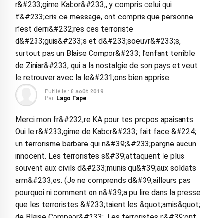
r&#233;gime Kabor&#233;, y compris celui qui
t’&#233;cris ce message, ont compris que personne
n’est derri&#232;res ces terroriste
d&#233;guis&#233;s et d&#233;soeuvr&#233;s,
surtout pas un Blaise Compor&#233; l’enfant terrible
de Ziniar&#233; qui a la nostalgie de son pays et veut
le retrouver avec la le&#231;ons bien apprise.
Publié le :
8 août 2019
Par:
Lago Tape
Merci mon fr&#232;re KA pour tes propos apaisants.
Oui le r&#233;gime de Kabor&#233; fait face &#224;
un terrorisme barbare qui n&#39;&#233;pargne aucun
innocent. Les terroristes s&#39;attaquent le plus
souvent aux civils d&#233;munis qu&#39;aux soldats
arm&#233;es. (Je ne comprends d&#39;ailleurs pas
pourquoi ni comment on n&#39;a pu lire dans la presse
que les terroristes &#233;taient les &quot;amis&quot;
de Blaise Compaor&#233;. Les terroristes n&#39;ont