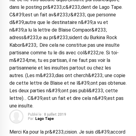
dans le posting pr&#233;c&#233;dent de Lago Tape.
C&#39;est un fait av&#233;r&#233; que personne
d&#39;autre que le destinataire n&#39;a vu et
n&#39;a lu la lettre de Blaise Compaor&#233;
adress&#233;e au pr&#233;sident du Burkina Rock
Kabor&#233;. Dire cela ne constitue pas une insulte
partisane comme tu le dis avec col&#232;re. Si toi-
m&#234;me, tu es partisan, il ne faut pas voir la
partisannerie et les insultes partout ou chez les
autres. (Les m&#233;dias ont cherch&#233; une copie
de cette lettre de Blaise et ne l&#39;ont pas obtenue.
Les deux parties n&#39;ont pas publi&#233; cette
lettre)… C&#39;est un fait et dire cela n&#39;est pas
une insulte.
Publié le :
8 juillet 2019
Par:
Lago Tape
Merci Ka pour la pr&#233;cision. Je suis d&#39;accord