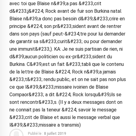
avec toi que Blaise n&#39;a pas &#233;crit
d&#233;j&#224; Rock avant de fuir son Burkina natal.
Blaise n&#39;a donc pas besoin d&#39;&#233;crire en
principe &#224; son pr&#233;sident avant de rentrer
dans son pays (sauf peut-&#234;tre pour lui demander
de garantir sa s&#233;curit&#233; ou pour demander
une immunit&#233;). KA: Je ne suis partisan de rien, ni
d&#39;aucun politicien ou ex-pr&#233;sident du
Burkina. C&#39;est un fait &#233;tabli que le contenu
de la lettre de Blaise &#224; Rock n&#39;a jamais
&#233;t&#233; rendu public, et on ne sait pas non plus
ce que l&#39;&#233;missaire ivoirien de Blaise
Compaor&#233; a dit &#224; Rock lorsqu&#39;ils se
sont rencontr&#233;s. (Il y a deux messages dont on
ne connait pas la teneur &#224; savoir le message
&#233;crit de Blaise et aussi le message verbal que
l&#39;&#233;missaire a transmis)
Publié le :
8 juillet 2019