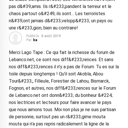
pas d&#39;amis. Ils r&#233;pandent la terreur et le
chaos partout o&#249; ils sont… Les terroristes
n&#39;ont jamais d&#233;velopp&#233; un pays ou
une r&#233;gion, bien au contraire!
Publié le :
8 août 2019
Par:
ka
Merci Lago Tape : Ce qui fait la richesse du forum de
Lebanco.net, ce sont nos diff&#233;rences. Et sans
nos diff&#233;rences il n’y a pas de Forum. Tu es sur la
toile depuis longtemps ! Qu’il soit Akobla, Abou
Tour&#233;, Filleule, Forestier de Lahou, Bismarck,
Fognon, et autres, nos diff&#233;rences sur le Forum
de Lebanco.net ont donn&#233; du bonheur &#224;
nos lectrices et lecteurs pour faire avancer le pays
que nous aimons tous. Moi non plus je ne suis partisan
de personne, surtout pas un r&#233;gime mouta
mouta qui n’a pas repris radicalement la ligne de la