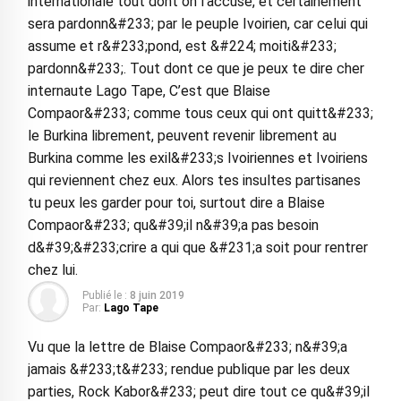
internationale tout dont on l’accuse, et certainement
sera pardonn&#233; par le peuple Ivoirien, car celui qui
assume et r&#233;pond, est &#224; moiti&#233;
pardonn&#233;. Tout dont ce que je peux te dire cher
internaute Lago Tape, C’est que Blaise
Compaor&#233; comme tous ceux qui ont quitt&#233;
le Burkina librement, peuvent revenir librement au
Burkina comme les exil&#233;s Ivoiriennes et Ivoiriens
qui reviennent chez eux. Alors tes insultes partisanes
tu peux les garder pour toi, surtout dire a Blaise
Compaor&#233; qu&#39;il n&#39;a pas besoin
d&#39;&#233;crire a qui que &#231;a soit pour rentrer
chez lui.
Publié le :
8 juin 2019
Par:
Lago Tape
Vu que la lettre de Blaise Compaor&#233; n&#39;a
jamais &#233;t&#233; rendue publique par les deux
parties, Rock Kabor&#233; peut dire tout ce qu&#39;il