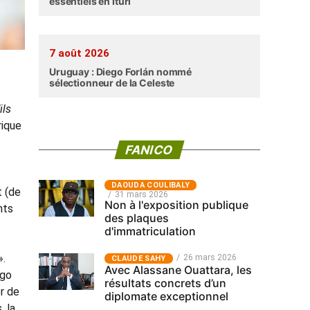
essentiels en Ituri
7 août 2026
Uruguay : Diego Forlán nommé
sélectionneur de la Celeste
ils
rique
FANICO
‎DAOUDA COULIBALY
t (de
31 mars 2026
Non à l'exposition publique
nts
des plaques
d'immatriculation
».
26 mars 2026
CLAUDE SAHY
Avec Alassane Ouattara, les
ngo
résultats concrets d’un
er de
diplomate exceptionnel
, la