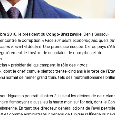
mbre 2018, le président du
Congo-Brazzaville
, Denis Sassou-
er contre la corruption.
« Face aux délits économiques, quels qu’
issons »
, avait-il déclaré. Une promesse risquée. Car ce pays d’Af
 régulièrement le théâtre de scandales de corruption et de
s.
lan » présidentiel qui campent le rôle des
« gros
, dont le chef cumule bientôt trente-cinq ans à la tête de l’Eta
nu normal de mener grand train, tels des multimillionnaires brilla
ou-Nguesso pourrait illustrer à lui seul les dérives de ce « clan 
naire flamboyant a aussi eu la haute main sur l’or noir, dont le Co
harienne. En tant que directeur général adjoint de l’aval pétroli
 et comme administrateur général de l’unique raffinerie du pays