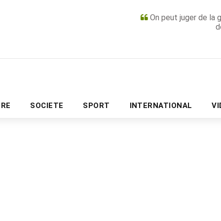
On peut juger de la 
d
PUBLICITÉ
URE
SOCIETE
SPORT
INTERNATIONAL
V