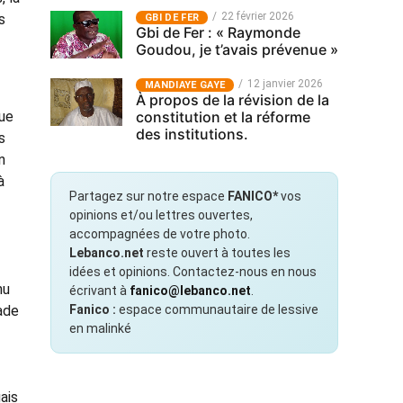
22 février 2026
s
GBI DE FER
Gbi de Fer : « Raymonde
Goudou, je t’avais prévenue »
12 janvier 2026
MANDIAYE GAYE
À propos de la révision de la
que
constitution et la réforme
des institutions.
s
n
à
Partagez sur notre espace
FANICO*
vos
opinions et/ou lettres ouvertes,
accompagnées de votre photo.
Lebanco.net
reste ouvert à toutes les
idées et opinions. Contactez-nous en nous
nu
écrivant à
fanico@lebanco.net
.
ade
Fanico :
espace communautaire de lessive
en malinké
ais