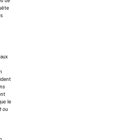
es de
quête
es
 aux
n
sident
ons
ent
que le
t ou
n