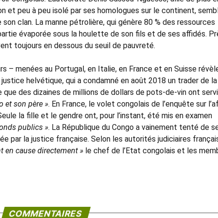
on et peu à peu isolé par ses homologues sur le continent, semb
e son clan. La manne pétrolière, qui génère 80 % des ressources
artie évaporée sous la houlette de son fils et de ses affidés. P
ivent toujours en dessous du seuil de pauvreté.
rs – menées au Portugal, en Italie, en France et en Suisse révèl
la justice helvétique, qui a condamné en août 2018 un trader de la
que des dizaines de millions de dollars de pots-de-vin ont servi
 et son père »
. En France, le volet congolais de l’enquête sur l’a
eule la fille et le gendre ont, pour l’instant, été mis en examen
onds publics »
. La République du Congo a vainement tenté de s
e par la justice française. Selon les autorités judiciaires françai
t en cause directement »
le chef de l’Etat congolais et les mem
COMMENTAIRES