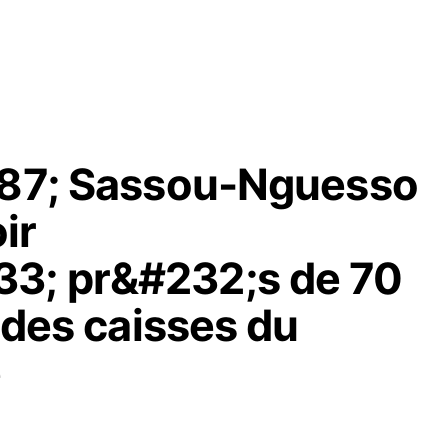
187; Sassou-Nguesso
ir
3; pr&#232;s de 70
s des caisses du
e