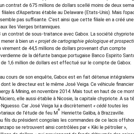
n contrat de 675 millions de dollars scellé moins de deux sema
s filiales d’Asperbras établie au Delaware (Etats-Unis). Mais l’opa
 semble pas suffisante. C’est ainsi que cette filiale en a créé une
 aux îles Vierges britanniques.
 un contrat de sous-traitance avec Gabox. La société chypriot
 mener à bien un
« projet de cartographie géologique et prospect
 un virement de 44,5 millions de dollars provenant d’un compte
-verdienne de la défunte banque portugaise Banco Espirito Sant
 de 1,6 million de dollars est effectué sur le compte de Gabox.
 au cours de son enquête, Gabox est en fait détenue intégralem
 dont le directeur est le même José Veiga. Ce véhicule financier
e Energy & Mining, en novembre 2014. Mais tout en haut de ce mo
iciero, elle aussi établie à Nicosie, la capitale chypriote. A sa t
u-Nguesso. Car José Veiga lui a discrètement
« cédé toutes les
e
otariaux de l’étude de feu M
Henriette Galiba, à Brazzaville.
au fils du président congolais les commandes de ce lacis offshor
apo se retrouvent ainsi contrôlées par « Kiki le pétrolier »,