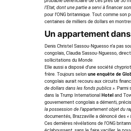
probable bénéficiaire de ces près de 50 mi
l’Etat, dont une partie a servi à financer so
pour l’ONG britannique. Tout comme son pèr
centaines de milliers de dollars en montr
Un appartement dans
Denis Christel Sassou-Nguesso n’a pas souha
congolais, Claudia Sassou-Nguesso, direct
sollicitations du
Monde
.
Elle aussi a disposé d’une société chyprio
frère. Toujours selon
une enquête de Glo
congolais aurait recouru aux circuits finan
de dollars dans les fonds publics »
. Parmi 
dans la Trump International
Hotel
and Towe
gouvernement congolais a démenti, précis
la possession de l’appartement objet du r
documentés, Brazzaville a dénoncé des
«
Ces dernières révélations de l’ONG britann
éclaboussent, sans le faire vaciller, le po