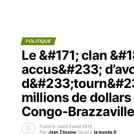
POLITIQUE
Le &#171; clan &#
accus&#233; d’avo
d&#233;tourn&#23
millions de dollar
Congo-Brazzavill
Publié le :
lundi 5 août 2019
Par:
Joan Tilouine
| Source:
le monde.fr