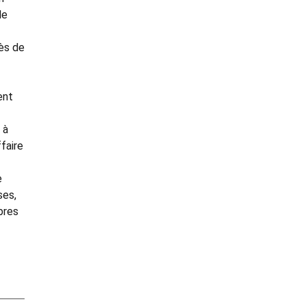
le
rès de
ent
 à
ffaire
e
ses,
bres