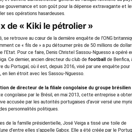
vaise gouvernance et son goût pour la dépense extravagante et le
muler ses opérations hasardeuses.
x de « Kiki le pétrolier »
ommé, se retrouve au cœur de la dernière enquête de l’ONG britanni
mment ce « fils de » a pu détourner près de 50 millions de dollar
de l’Etat. Pour ce faire, Denis Christel Sassou-Nguesso a opéré e
ga. Ce dernier, ancien directeur du club de
football
de Benfica, 
re du Portugal, où il est, depuis 2016, visé par une enquête pour
, en lien étroit avec les Sassou-Nguesso.
ion de directeur de la filiale congolaise du groupe brésilien
e congolaise par le Brésil, en mai 2013, cette entreprise a obte
uve accusée par les autorités portugaises d’avoir versé une myri
des personnalités politiques.
es de la famille présidentielle, José Veiga a tissé une toile de
’une d’entre elles s’appelle Gabox. Elle a été créée par le Portug