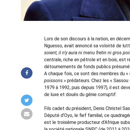
Lors de son discours à la nation, en déce
Nguesso, avait annoncé sa volonté de lutt
soient, il n’y aura ni menu fretin ni gros po
centrale, riche en pétrole et en bois, est
détournements de fonds publics présumé
A chaque fois, ce sont des membres du « c
poissons »
prédateurs. Chez les « Sassou »
1979 à 1992, puis depuis 1997), il est deve
de luxe et doués du génie corruptif.
Fils cadet du président, Denis Christel Sass
Député d’Oyo, le fief familial, ce quadragé
est le troisième producteur d’Afrique subsa
la société nationale SNPC (de 2011 à 2018)