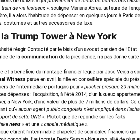
llions de dollars
« qui proviennent de fonds détournés des caiss
n train de vie fastueux »
, souligne Mariana Abreu, auteure de l’en
e, il a alors l’habitude de dépenser en quelques jours à Paris d
es, costumes et autres accessoires de luxe.
 la Trump Tower à New York
ité réagir. Contacté par le biais d’un avocat parisien de l’Etat
rice de la
communication
de la présidence, n’a pas donné suite
te et a bénéficié du montage financier légué par José Veiga à so
bal Witness
parue en avril, la fille et conseillère spéciale du pré
ciers de l’intermédiaire portugais pour
« piocher presque 20 milli
ses dépenses : l’acquisition, à l’été 2014, d’un luxueux appartem
r, à New York, d’une valeur de plus de 7 millions de dollars. Ce 
ant qu’
« aucun agent public congolais n’est impliqué dans l’acha
apport de cette ONG »
. Plutôt que de répondre sur les faits
 fake
news
»
et une
« cabale médiatique »
.
ique étirent l’interminable chapelet de scandales financiers qui
uvoir congolais. L’autocrate Denis Sassou-Nguesso, allié de plus e