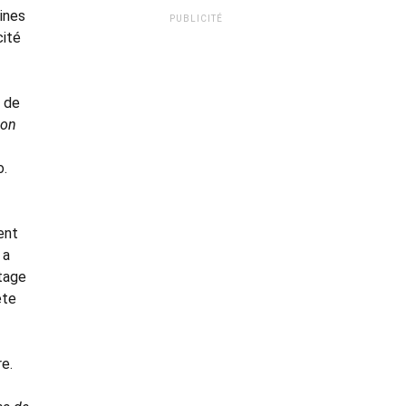
ines
PUBLICITÉ
cité
e de
ion
o.
ent
 a
ntage
ête
e.