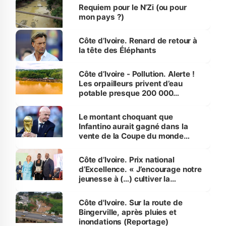
Requiem pour le N’Zi (ou pour
mon pays ?)
Côte d’Ivoire. Renard de retour à
la tête des Éléphants
Côte d’Ivoire - Pollution. Alerte !
Les orpailleurs privent d’eau
potable presque 200 000
habitants autour d’Agboville
Le montant choquant que
Infantino aurait gagné dans la
vente de la Coupe du monde
révélé
Côte d’Ivoire. Prix national
d’Excellence. « J’encourage notre
jeunesse à (…) cultiver la
compétence et l’intégrité »
(Alassane Ouattara
Côte d'Ivoire. Sur la route de
Bingerville, après pluies et
inondations (Reportage)