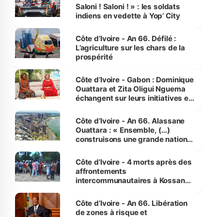
Saloni ! Saloni ! » : les soldats
indiens en vedette à Yop’ City
Côte d’Ivoire - An 66. Défilé :
L’agriculture sur les chars de la
prospérité
Côte d’Ivoire - Gabon : Dominique
Ouattara et Zita Oligui Nguema
échangent sur leurs initiatives en
faveur des femmes et des
enfants
Côte d’Ivoire - An 66. Alassane
Ouattara : « Ensemble, (…)
construisons une grande nation
pour nous-mêmes et pour les
générations futures »
Côte d’Ivoire - 4 morts après des
affrontements
intercommunautaires à Kossandji
(Alepé) - Notre correspondant au
milieu des sinistrés
Côte d’Ivoire - An 66. Libération
de zones à risque et