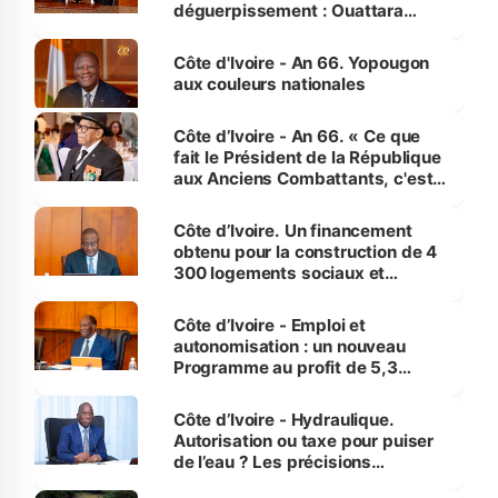
déguerpissement : Ouattara
assure du « strict respect de
l'Etat de droit pour préserver les
Côte d'Ivoire - An 66. Yopougon
vies humaines »
aux couleurs nationales
Côte d’Ivoire - An 66. « Ce que
fait le Président de la République
aux Anciens Combattants, c'est
inédit » (Cne Yassoungo Koné ®)
Côte d’Ivoire. Un financement
obtenu pour la construction de 4
300 logements sociaux et
économiques à Abidjan, Bouaké
et Yamoussoukro
Côte d’Ivoire - Emploi et
autonomisation : un nouveau
Programme au profit de 5,3
millions de jeunes
Côte d’Ivoire - Hydraulique.
Autorisation ou taxe pour puiser
de l’eau ? Les précisions
d’Assahoré