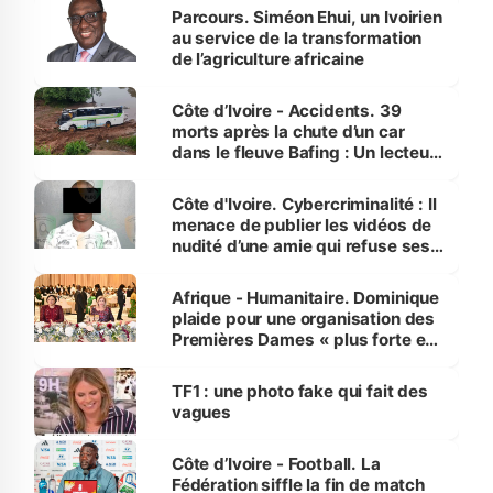
Parcours. Siméon Ehui, un Ivoirien
au service de la transformation
de l’agriculture africaine
Côte d’Ivoire - Accidents. 39
morts après la chute d’un car
dans le fleuve Bafing : Un lecteur
dénonce la légèreté du ministère
des Transports
Côte d'Ivoire. Cybercriminalité : Il
menace de publier les vidéos de
nudité d’une amie qui refuse ses
avances
Afrique - Humanitaire. Dominique
plaide pour une organisation des
Premières Dames « plus forte et
influente, dont l'impact s'affirme
sur la scène internationale »
TF1 : une photo fake qui fait des
vagues
Côte d’Ivoire - Football. La
Fédération siffle la fin de match