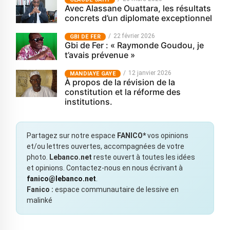
Avec Alassane Ouattara, les résultats
concrets d’un diplomate exceptionnel
22 février 2026
GBI DE FER
Gbi de Fer : « Raymonde Goudou, je
t’avais prévenue »
12 janvier 2026
MANDIAYE GAYE
À propos de la révision de la
constitution et la réforme des
institutions.
Partagez sur notre espace
FANICO*
vos opinions
et/ou lettres ouvertes, accompagnées de votre
photo.
Lebanco.net
reste ouvert à toutes les idées
et opinions. Contactez-nous en nous écrivant à
fanico@lebanco.net
.
Fanico :
espace communautaire de lessive en
malinké