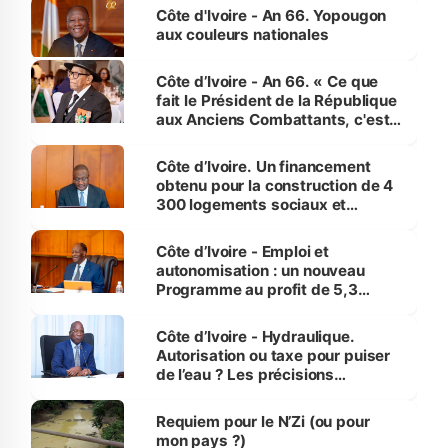
Côte d'Ivoire - An 66. Yopougon
aux couleurs nationales
Côte d’Ivoire - An 66. « Ce que
fait le Président de la République
aux Anciens Combattants, c'est
inédit » (Cne Yassoungo Koné ®)
Côte d’Ivoire. Un financement
obtenu pour la construction de 4
300 logements sociaux et
économiques à Abidjan, Bouaké
et Yamoussoukro
Côte d’Ivoire - Emploi et
autonomisation : un nouveau
Programme au profit de 5,3
millions de jeunes
Côte d’Ivoire - Hydraulique.
Autorisation ou taxe pour puiser
de l’eau ? Les précisions
d’Assahoré
Requiem pour le N’Zi (ou pour
mon pays ?)