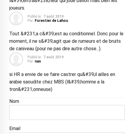
l&#39;entra&#238;neur qui joue ballon mais bien les
joueurs.
Publié le :
7 août 2019
Par:
Forestier de Lahou
Tout &#231;a c&#39;est au conditionnel. Donc pour le
moment, il ne s&#39;agit que de rumeurs et de bruits
de caniveau (pour ne pas dire autre chose...).
Publié le :
7 août 2019
Par:
nas
si HR a envie de se faire castrer qu&#39;il ailles en
arabie saoudite chez MBS (l&#39;homme a la
tron&#231;onneuse)
Nom
Email