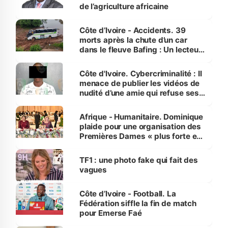
de l’agriculture africaine
Côte d’Ivoire - Accidents. 39
morts après la chute d’un car
dans le fleuve Bafing : Un lecteur
dénonce la légèreté du ministère
des Transports
Côte d'Ivoire. Cybercriminalité : Il
menace de publier les vidéos de
nudité d’une amie qui refuse ses
avances
Afrique - Humanitaire. Dominique
plaide pour une organisation des
Premières Dames « plus forte et
influente, dont l'impact s'affirme
sur la scène internationale »
TF1 : une photo fake qui fait des
vagues
Côte d’Ivoire - Football. La
Fédération siffle la fin de match
pour Emerse Faé