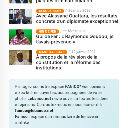
plaques d'immatriculation
26 mars 2026
CLAUDE SAHY
Avec Alassane Ouattara, les résultats
concrets d’un diplomate exceptionnel
22 février 2026
GBI DE FER
Gbi de Fer : « Raymonde Goudou, je
t’avais prévenue »
12 janvier 2026
MANDIAYE GAYE
À propos de la révision de la
constitution et la réforme des
institutions.
Partagez sur notre espace
FANICO*
vos opinions
et/ou lettres ouvertes, accompagnées de votre
photo.
Lebanco.net
reste ouvert à toutes les idées
et opinions. Contactez-nous en nous écrivant à
fanico@lebanco.net
.
Fanico :
espace communautaire de lessive en
malinké