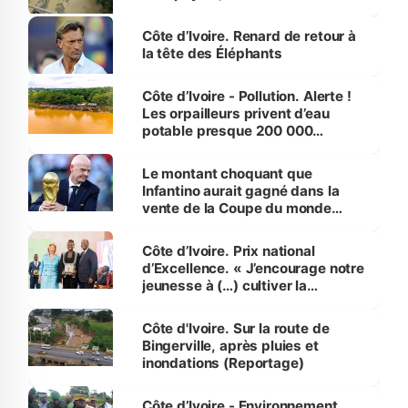
Côte d’Ivoire. Renard de retour à
la tête des Éléphants
Côte d’Ivoire - Pollution. Alerte !
Les orpailleurs privent d’eau
potable presque 200 000
habitants autour d’Agboville
Le montant choquant que
Infantino aurait gagné dans la
vente de la Coupe du monde
révélé
Côte d’Ivoire. Prix national
d’Excellence. « J’encourage notre
jeunesse à (…) cultiver la
compétence et l’intégrité »
(Alassane Ouattara
Côte d'Ivoire. Sur la route de
Bingerville, après pluies et
inondations (Reportage)
Côte d’Ivoire - Environnement.