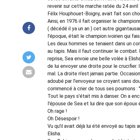
revenir sur cette marche ratée du 24 avril 1
Félix Houphouet-Boigny, avait fait son choix
Ainsi, en 1976 il fait organiser le champi
( décédé il ya un an ) cet autre gigantaus
l'époque, était le champion ivoirien qui fais
Les deux hommes se tenaient dans un comb
au tapis. Mais il faut continuer le combat.
reprise, Sea envoie une belle volée à Elisha
de lui envoyer une droite pour le crucifier.
mal. La droite n'est jamais partie. Occasio
adoubé par l'envoyeur se croyant sans d
commencé à crier de tous ses poumons : "Et
Tout le pays s'était mis à danser. On a e
l'épouse de Sea et lui dire que son époux
Oh rage !
Oh Désespoir !
Vu qu'il avait déjà lui été envoyé au tapis
Elisha.