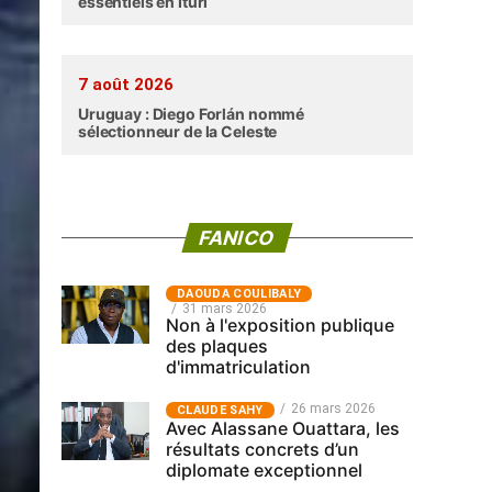
essentiels en Ituri
7 août 2026
Uruguay : Diego Forlán nommé
sélectionneur de la Celeste
FANICO
‎DAOUDA COULIBALY
31 mars 2026
Non à l'exposition publique
des plaques
d'immatriculation
26 mars 2026
CLAUDE SAHY
Avec Alassane Ouattara, les
résultats concrets d’un
diplomate exceptionnel