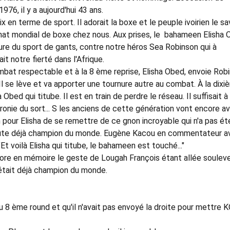
976, il y a aujourd'hui 43 ans.
 en terme de sport. Il adorait la boxe et le peuple ivoirien le sav
onnat mondial de boxe chez nous. Aux prises, le bahameen Elisha 
aure du sport de gants, contre notre héros Sea Robinson qui à
ait notre fierté dans l'Afrique.
at respectable et à la 8 ème reprise, Elisha Obed, envoie Rob
 Il se lève et va apporter une tournure autre au combat. À la dix
 Obed qui titube. Il est en train de perdre le réseau. Il suffisait 
 Ironie du sort... S les anciens de cette génération vont encore av
n pour Elisha de se remettre de ce gnon incroyable qui n'a pas ét
oute déjà champion du monde. Eugène Kacou en commentateur av
 voilà Elisha qui titube, le bahameen est touché..."
ncore en mémoire le geste de Lougah François étant allée soulev
 était déjà champion du monde.
 au 8 ème round et qu'il n'avait pas envoyé la droite pour mettre 