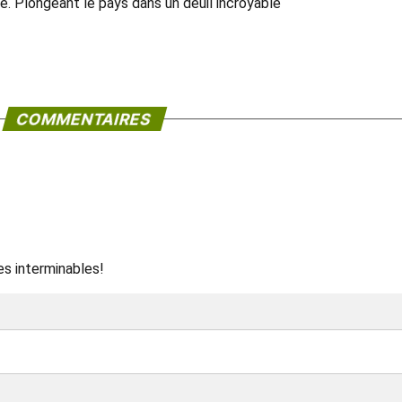
. Plongeant le pays dans un deuil incroyable
COMMENTAIRES
es interminables!