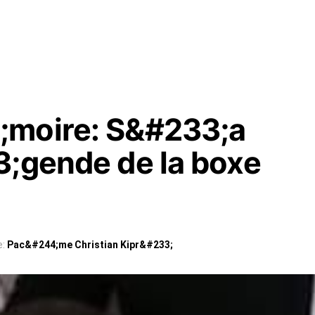
;moire: S&#233;a
3;gende de la boxe
e:
Pac&#244;me Christian Kipr&#233;