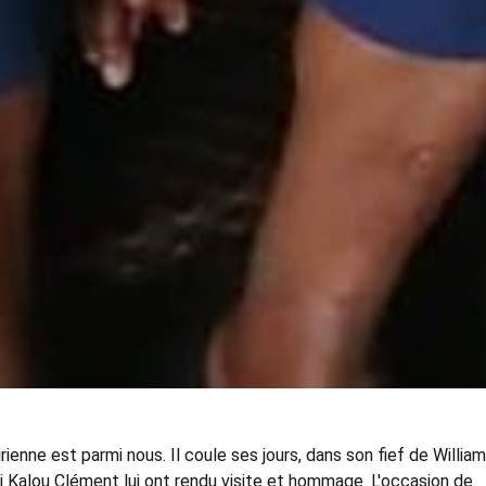
ienne est parmi nous. Il coule ses jours, dans son fief de William
Bi Kalou Clément lui ont rendu visite et hommage. L'occasion de