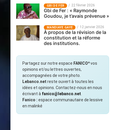
22 février 2026
GBI DE FER
Gbi de Fer : « Raymonde
Goudou, je t’avais prévenue »
12 janvier 2026
MANDIAYE GAYE
À propos de la révision de la
constitution et la réforme
des institutions.
Partagez sur notre espace
FANICO*
vos
opinions et/ou lettres ouvertes,
accompagnées de votre photo.
Lebanco.net
reste ouvert à toutes les
idées et opinions. Contactez-nous en nous
écrivant à
fanico@lebanco.net
.
Fanico :
espace communautaire de lessive
en malinké