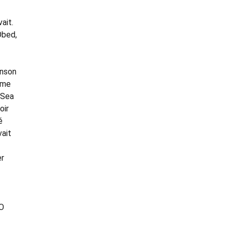
ait.
Obed,
inson
ième
à Sea
oir
é
ait
er
KO