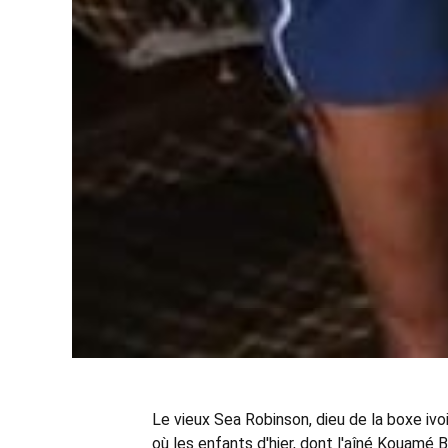
Le vieux Sea Robinson, dieu de la boxe ivoir
où les enfants d'hier, dont l'aîné Kouamé 