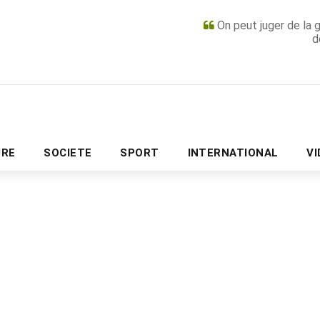
On peut juger de la 
d
PUBLICITÉ
URE
SOCIETE
SPORT
INTERNATIONAL
V