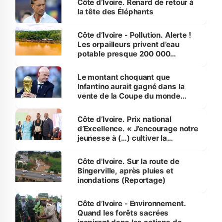
Côte d’Ivoire. Renard de retour à
la tête des Éléphants
Côte d’Ivoire - Pollution. Alerte !
Les orpailleurs privent d’eau
potable presque 200 000
habitants autour d’Agboville
Le montant choquant que
Infantino aurait gagné dans la
vente de la Coupe du monde
révélé
Côte d’Ivoire. Prix national
d’Excellence. « J’encourage notre
jeunesse à (…) cultiver la
compétence et l’intégrité »
(Alassane Ouattara
Côte d'Ivoire. Sur la route de
Bingerville, après pluies et
inondations (Reportage)
Côte d’Ivoire - Environnement.
Quand les forêts sacrées