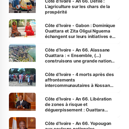
Côte d’Ivoire - An 66. Défilé :
L’agriculture sur les chars de la
prospérité
Côte d’Ivoire - Gabon : Dominique
Ouattara et Zita Oligui Nguema
échangent sur leurs initiatives en
faveur des femmes et des
enfants
Côte d’Ivoire - An 66. Alassane
Ouattara : « Ensemble, (…)
construisons une grande nation
pour nous-mêmes et pour les
générations futures »
Côte d’Ivoire - 4 morts après des
affrontements
intercommunautaires à Kossandji
(Alepé) - Notre correspondant au
milieu des sinistrés
Côte d’Ivoire - An 66. Libération
de zones à risque et
déguerpissement : Ouattara
assure du « strict respect de
l'Etat de droit pour préserver les
Côte d'Ivoire - An 66. Yopougon
vies humaines »
aux couleurs nationales