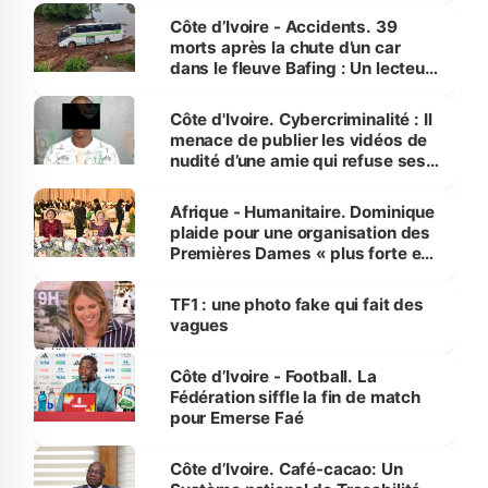
Côte d’Ivoire - Accidents. 39
morts après la chute d’un car
dans le fleuve Bafing : Un lecteur
dénonce la légèreté du ministère
des Transports
Côte d'Ivoire. Cybercriminalité : Il
menace de publier les vidéos de
nudité d’une amie qui refuse ses
avances
Afrique - Humanitaire. Dominique
plaide pour une organisation des
Premières Dames « plus forte et
influente, dont l'impact s'affirme
sur la scène internationale »
TF1 : une photo fake qui fait des
vagues
Côte d’Ivoire - Football. La
Fédération siffle la fin de match
pour Emerse Faé
Côte d’Ivoire. Café-cacao: Un