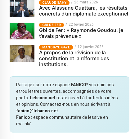
26 mars 2026
CLAUDE SAHY
Avec Alassane Ouattara, les résultats
concrets d’un diplomate exceptionnel
22 février 2026
GBI DE FER
Gbi de Fer : « Raymonde Goudou, je
t’avais prévenue »
12 janvier 2026
MANDIAYE GAYE
À propos de la révision de la
constitution et la réforme des
institutions.
Partagez sur notre espace
FANICO*
vos opinions
et/ou lettres ouvertes, accompagnées de votre
photo.
Lebanco.net
reste ouvert à toutes les idées
et opinions. Contactez-nous en nous écrivant à
fanico@lebanco.net
.
Fanico :
espace communautaire de lessive en
malinké