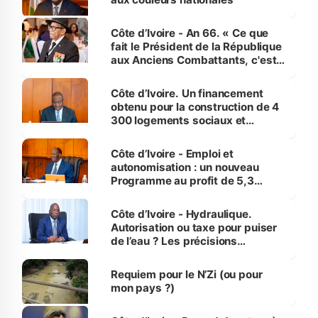
Côte d’Ivoire - An 66. « Ce que
fait le Président de la République
aux Anciens Combattants, c'est
inédit » (Cne Yassoungo Koné ®)
Côte d’Ivoire. Un financement
obtenu pour la construction de 4
300 logements sociaux et
économiques à Abidjan, Bouaké
et Yamoussoukro
Côte d’Ivoire - Emploi et
autonomisation : un nouveau
Programme au profit de 5,3
millions de jeunes
Côte d’Ivoire - Hydraulique.
Autorisation ou taxe pour puiser
de l’eau ? Les précisions
d’Assahoré
Requiem pour le N’Zi (ou pour
mon pays ?)