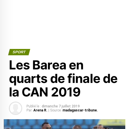
SPORT
Les Barea en
quarts de finale de
la CAN 2019
Publié le :
dimanche 7 juillet 2019
Par:
Arena R.
| Source:
madagascar-tribune.