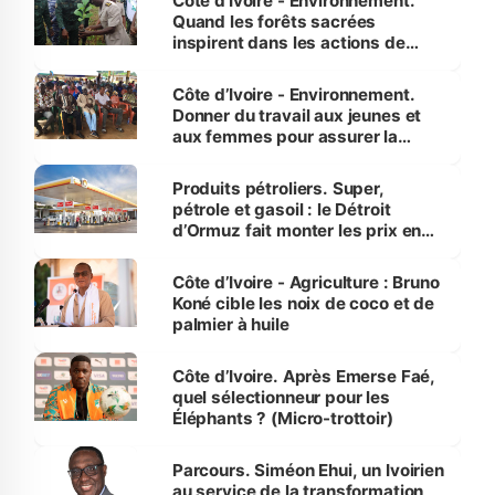
Côte d’Ivoire - Environnement.
Quand les forêts sacrées
inspirent dans les actions de
reboisement
Côte d’Ivoire - Environnement.
Donner du travail aux jeunes et
aux femmes pour assurer la
protection des espèces
menacées
Produits pétroliers. Super,
pétrole et gasoil : le Détroit
d’Ormuz fait monter les prix en
Côte d’Ivoire
Côte d’Ivoire - Agriculture : Bruno
Koné cible les noix de coco et de
palmier à huile
Côte d’Ivoire. Après Emerse Faé,
quel sélectionneur pour les
Éléphants ? (Micro-trottoir)
Parcours. Siméon Ehui, un Ivoirien
au service de la transformation