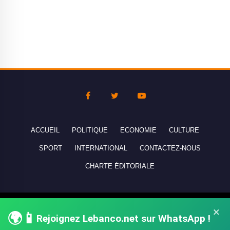
ACCUEIL
POLITIQUE
ECONOMIE
CULTURE
SPORT
INTERNATIONAL
CONTACTEZ-NOUS
CHARTE ÉDITORIALE
Copyright © 2010-2026 lebanco.net - Tous droits de reproduction
×
🌍📱
réservés - All rights reserved.
Rejoignez Lebanco.net sur WhatsApp !