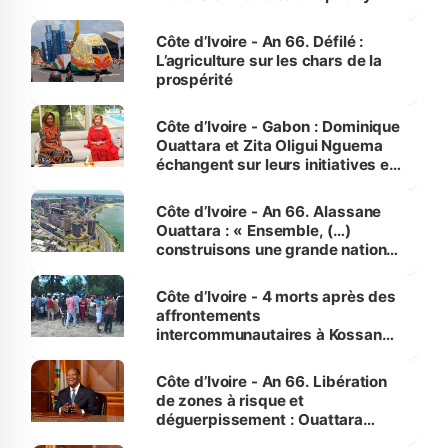
Côte d’Ivoire - An 66. Défilé :
L’agriculture sur les chars de la
prospérité
Côte d’Ivoire - Gabon : Dominique
Ouattara et Zita Oligui Nguema
échangent sur leurs initiatives en
faveur des femmes et des
enfants
Côte d’Ivoire - An 66. Alassane
Ouattara : « Ensemble, (…)
construisons une grande nation
pour nous-mêmes et pour les
générations futures »
Côte d’Ivoire - 4 morts après des
affrontements
intercommunautaires à Kossandji
(Alepé) - Notre correspondant au
milieu des sinistrés
Côte d’Ivoire - An 66. Libération
de zones à risque et
déguerpissement : Ouattara
assure du « strict respect de