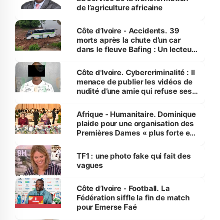
de l’agriculture africaine
Côte d’Ivoire - Accidents. 39
morts après la chute d’un car
dans le fleuve Bafing : Un lecteur
dénonce la légèreté du ministère
des Transports
Côte d'Ivoire. Cybercriminalité : Il
menace de publier les vidéos de
nudité d’une amie qui refuse ses
avances
Afrique - Humanitaire. Dominique
plaide pour une organisation des
Premières Dames « plus forte et
influente, dont l'impact s'affirme
sur la scène internationale »
TF1 : une photo fake qui fait des
vagues
Côte d’Ivoire - Football. La
Fédération siffle la fin de match
pour Emerse Faé