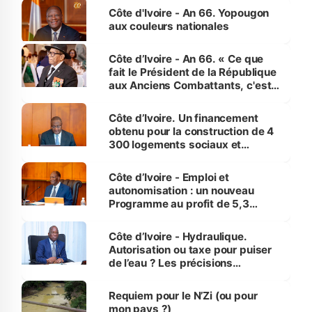
l'Etat de droit pour préserver les
Côte d'Ivoire - An 66. Yopougon
vies humaines »
aux couleurs nationales
Côte d’Ivoire - An 66. « Ce que
fait le Président de la République
aux Anciens Combattants, c'est
inédit » (Cne Yassoungo Koné ®)
Côte d’Ivoire. Un financement
obtenu pour la construction de 4
300 logements sociaux et
économiques à Abidjan, Bouaké
et Yamoussoukro
Côte d’Ivoire - Emploi et
autonomisation : un nouveau
Programme au profit de 5,3
millions de jeunes
Côte d’Ivoire - Hydraulique.
Autorisation ou taxe pour puiser
de l’eau ? Les précisions
d’Assahoré
Requiem pour le N’Zi (ou pour
mon pays ?)