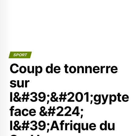
SPORT
Coup de tonnerre
sur
l&#39;&#201;gypte
face &#224;
l&#39;Afrique du