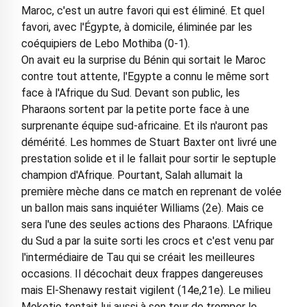
Maroc, c'est un autre favori qui est éliminé. Et quel
favori, avec l'Égypte, à domicile, éliminée par les
coéquipiers de Lebo Mothiba (0-1).
On avait eu la surprise du Bénin qui sortait le Maroc
contre tout attente, l'Egypte a connu le même sort
face à l'Afrique du Sud. Devant son public, les
Pharaons sortent par la petite porte face à une
surprenante équipe sud-africaine. Et ils n'auront pas
démérité. Les hommes de Stuart Baxter ont livré une
prestation solide et il le fallait pour sortir le septuple
champion d'Afrique. Pourtant, Salah allumait la
première mèche dans ce match en reprenant de volée
un ballon mais sans inquiéter Williams (2e). Mais ce
sera l'une des seules actions des Pharaons. L'Afrique
du Sud a par la suite sorti les crocs et c'est venu par
l'intermédiaire de Tau qui se créait les meilleures
occasions. Il décochait deux frappes dangereuses
mais El-Shenawy restait vigilent (14e,21e). Le milieu
Mokotjo tentait lui aussi à son tour de tromper le