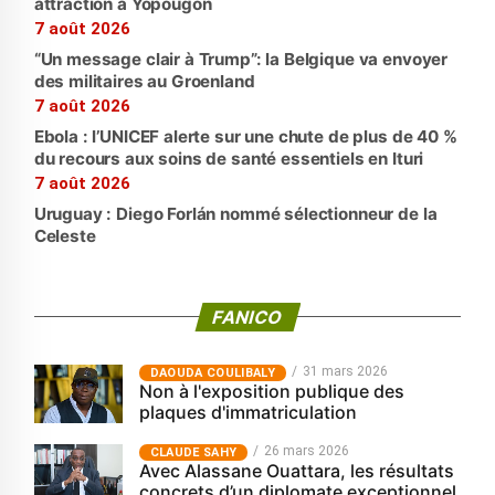
attraction à Yopougon
7 août 2026
“Un message clair à Trump”: la Belgique va envoyer
des militaires au Groenland
7 août 2026
Ebola : l’UNICEF alerte sur une chute de plus de 40 %
du recours aux soins de santé essentiels en Ituri
7 août 2026
Uruguay : Diego Forlán nommé sélectionneur de la
Celeste
FANICO
31 mars 2026
‎DAOUDA COULIBALY
Non à l'exposition publique des
plaques d'immatriculation
26 mars 2026
CLAUDE SAHY
Avec Alassane Ouattara, les résultats
concrets d’un diplomate exceptionnel