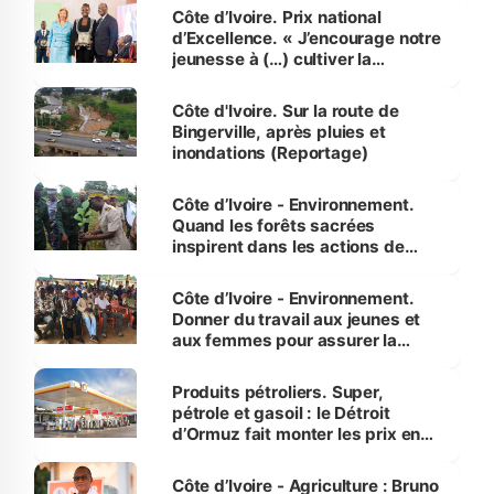
Côte d’Ivoire. Prix national
d’Excellence. « J’encourage notre
jeunesse à (…) cultiver la
compétence et l’intégrité »
(Alassane Ouattara
Côte d'Ivoire. Sur la route de
Bingerville, après pluies et
inondations (Reportage)
Côte d’Ivoire - Environnement.
Quand les forêts sacrées
inspirent dans les actions de
reboisement
Côte d’Ivoire - Environnement.
Donner du travail aux jeunes et
aux femmes pour assurer la
protection des espèces
menacées
Produits pétroliers. Super,
pétrole et gasoil : le Détroit
d’Ormuz fait monter les prix en
Côte d’Ivoire
Côte d’Ivoire - Agriculture : Bruno