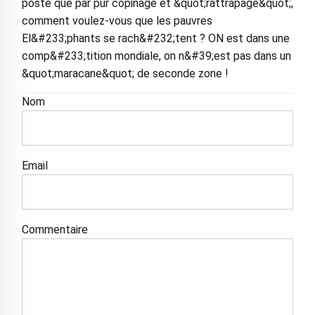
poste que par pur copinage et &quot;rattrapage&quot;,
comment voulez-vous que les pauvres
El&#233;phants se rach&#232;tent ? ON est dans une
comp&#233;tition mondiale, on n&#39;est pas dans un
&quot;maracane&quot; de seconde zone !
Nom
Email
Commentaire