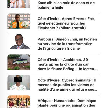
Koné cible les noix de coco et de
palmier à huile
Côte d’Ivoire. Après Emerse Faé,
quel sélectionneur pour les
Éléphants ? (Micro-trottoir)
Parcours. Siméon Ehui, un Ivoirien
au service de la transformation
de l’agriculture africaine
Côte d’Ivoire - Accidents. 39
morts après la chute d’un car
dans le fleuve Bafing : Un lecteur
dénonce la légèreté du ministère
des Transports
Côte d'Ivoire. Cybercriminalité : Il
menace de publier les vidéos de
nudité d’une amie qui refuse ses
avances
Afrique - Humanitaire. Dominique
plaide pour une organisation des