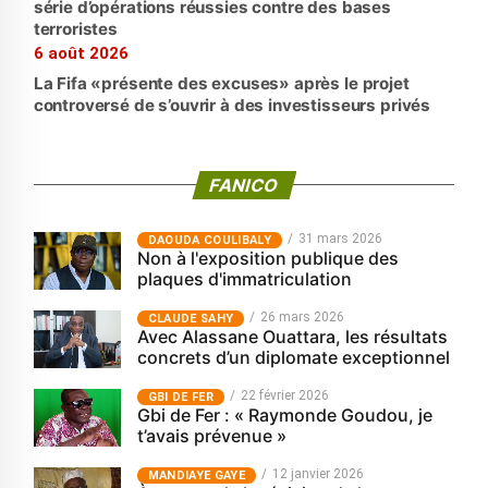
série d’opérations réussies contre des bases
terroristes
6 août 2026
La Fifa «présente des excuses» après le projet
controversé de s’ouvrir à des investisseurs privés
FANICO
31 mars 2026
‎DAOUDA COULIBALY
Non à l'exposition publique des
plaques d'immatriculation
26 mars 2026
CLAUDE SAHY
Avec Alassane Ouattara, les résultats
concrets d’un diplomate exceptionnel
22 février 2026
GBI DE FER
Gbi de Fer : « Raymonde Goudou, je
t’avais prévenue »
12 janvier 2026
MANDIAYE GAYE