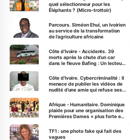
quel sélectionneur pour les
Éléphants ? (Micro-trottoir)
Parcours. Siméon Ehui, un Ivoirien
au service de la transformation
de l’agriculture africaine
Côte d’Ivoire - Accidents. 39
morts après la chute d’un car
dans le fleuve Bafing : Un lecteur
dénonce la légèreté du ministère
des Transports
Côte d'Ivoire. Cybercriminalité : Il
menace de publier les vidéos de
nudité d’une amie qui refuse ses
avances
Afrique - Humanitaire. Dominique
plaide pour une organisation des
Premières Dames « plus forte et
influente, dont l'impact s'affirme
sur la scène internationale »
TF1 : une photo fake qui fait des
vagues