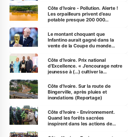
Côte d’Ivoire - Pollution. Alerte !
Les orpailleurs privent d’eau
potable presque 200 000
habitants autour d’Agboville
Le montant choquant que
Infantino aurait gagné dans la
vente de la Coupe du monde
révélé
Côte d’Ivoire. Prix national
d’Excellence. « J’encourage notre
jeunesse à (…) cultiver la
compétence et l’intégrité »
(Alassane Ouattara
Côte d'Ivoire. Sur la route de
Bingerville, après pluies et
inondations (Reportage)
Côte d’Ivoire - Environnement.
Quand les forêts sacrées
inspirent dans les actions de
reboisement