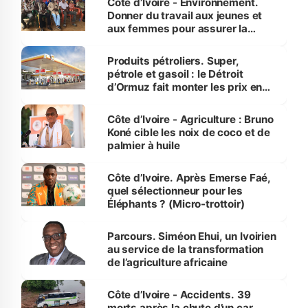
Côte d’Ivoire - Environnement.
Donner du travail aux jeunes et
aux femmes pour assurer la
protection des espèces
menacées
Produits pétroliers. Super,
pétrole et gasoil : le Détroit
d’Ormuz fait monter les prix en
Côte d’Ivoire
Côte d’Ivoire - Agriculture : Bruno
Koné cible les noix de coco et de
palmier à huile
Côte d’Ivoire. Après Emerse Faé,
quel sélectionneur pour les
Éléphants ? (Micro-trottoir)
Parcours. Siméon Ehui, un Ivoirien
au service de la transformation
de l’agriculture africaine
Côte d’Ivoire - Accidents. 39
morts après la chute d’un car