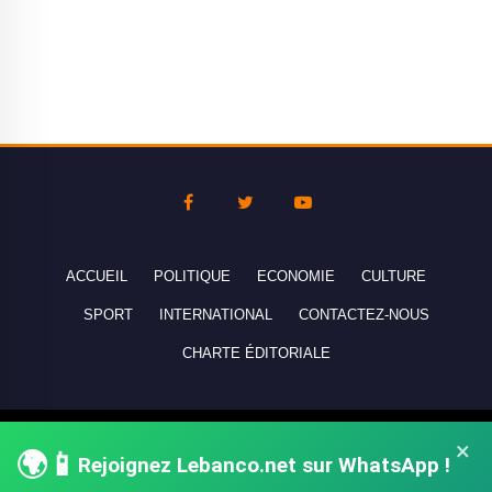
ACCUEIL
POLITIQUE
ECONOMIE
CULTURE
SPORT
INTERNATIONAL
CONTACTEZ-NOUS
CHARTE ÉDITORIALE
Copyright © 2010-2026 lebanco.net - Tous droits de reproduction
×
🌍📱
réservés - All rights reserved.
Rejoignez Lebanco.net sur WhatsApp !