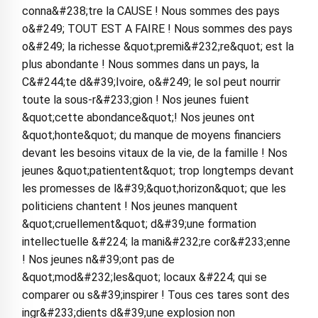
conna&#238;tre la CAUSE ! Nous sommes des pays
o&#249; TOUT EST A FAIRE ! Nous sommes des pays
o&#249; la richesse &quot;premi&#232;re&quot; est la
plus abondante ! Nous sommes dans un pays, la
C&#244;te d&#39;Ivoire, o&#249; le sol peut nourrir
toute la sous-r&#233;gion ! Nos jeunes fuient
&quot;cette abondance&quot;! Nos jeunes ont
&quot;honte&quot; du manque de moyens financiers
devant les besoins vitaux de la vie, de la famille ! Nos
jeunes &quot;patientent&quot; trop longtemps devant
les promesses de l&#39;&quot;horizon&quot; que les
politiciens chantent ! Nos jeunes manquent
&quot;cruellement&quot; d&#39;une formation
intellectuelle &#224; la mani&#232;re cor&#233;enne
! Nos jeunes n&#39;ont pas de
&quot;mod&#232;les&quot; locaux &#224; qui se
comparer ou s&#39;inspirer ! Tous ces tares sont des
ingr&#233;dients d&#39;une explosion non