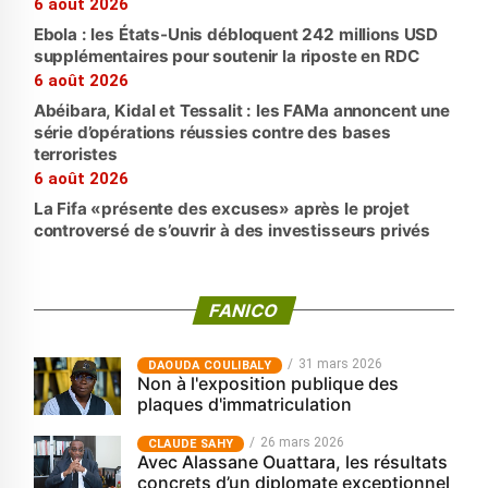
6 août 2026
Ebola : les États-Unis débloquent 242 millions USD
supplémentaires pour soutenir la riposte en RDC
6 août 2026
Abéibara, Kidal et Tessalit : les FAMa annoncent une
série d’opérations réussies contre des bases
terroristes
6 août 2026
La Fifa «présente des excuses» après le projet
controversé de s’ouvrir à des investisseurs privés
FANICO
31 mars 2026
‎DAOUDA COULIBALY
Non à l'exposition publique des
plaques d'immatriculation
26 mars 2026
CLAUDE SAHY
Avec Alassane Ouattara, les résultats
concrets d’un diplomate exceptionnel