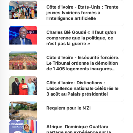
Côte d'Ivoire - Etats-Unis : Trente
jeunes Ivoiriens formés à
l'intelligence artificielle
Charles Blé Goudé « Il faut qu’on
comprenne que la politique, ce
n’est pas la guerre »
Côte d’Ivoire - Insécurité foncière.
Le Tribunal ordonne la démolition
de 1 405 logements inaugurés
par le Premier ministre à Grand-
Bassam
Côte d'Ivoire- Distinctions :
L’excellence nationale célébrée le
3 août au Palais présidentiel
Requiem pour le N’Zi
Afrique. Dominique Ouattara
partage son expérience sur la