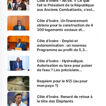
Côte d’Ivoire - An 66. « Ce que
fait le Président de la République
aux Anciens Combattants, c'est
inédit » (Cne Yassoungo Koné ®)
Côte d’Ivoire. Un financement
obtenu pour la construction de 4
300 logements sociaux et
économiques à Abidjan, Bouaké
et Yamoussoukro
Côte d’Ivoire - Emploi et
autonomisation : un nouveau
Programme au profit de 5,3
millions de jeunes
Côte d’Ivoire - Hydraulique.
Autorisation ou taxe pour puiser
de l’eau ? Les précisions
d’Assahoré
Requiem pour le N’Zi (ou pour
mon pays ?)
Côte d’Ivoire. Renard de retour à
la tête des Éléphants