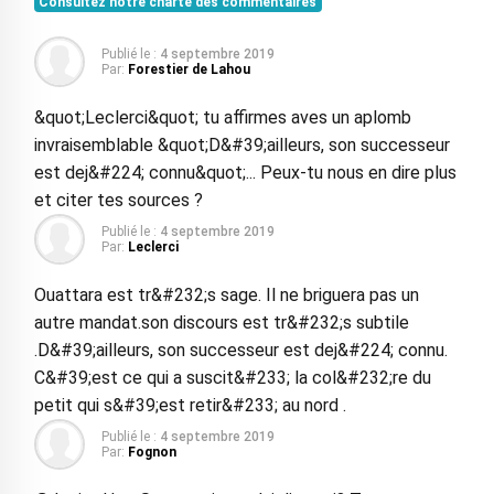
Consultez notre charte des commentaires
Publié le :
4 septembre 2019
Par:
Forestier de Lahou
&quot;Leclerci&quot; tu affirmes aves un aplomb
invraisemblable &quot;D&#39;ailleurs, son successeur
est dej&#224; connu&quot;... Peux-tu nous en dire plus
et citer tes sources ?
Publié le :
4 septembre 2019
Par:
Leclerci
Ouattara est tr&#232;s sage. Il ne briguera pas un
autre mandat.son discours est tr&#232;s subtile
.D&#39;ailleurs, son successeur est dej&#224; connu.
C&#39;est ce qui a suscit&#233; la col&#232;re du
petit qui s&#39;est retir&#233; au nord .
Publié le :
4 septembre 2019
Par:
Fognon