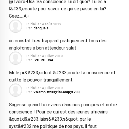
@ Ivoiro-Usa. Sa conscience lui dit quoi? Tu es a
l&#39;ecoute pour savoir ce qui se passe en lui?
Geez.....A+
Publié le :
4 août 2019
Par:
denguele
un constat tres frappant pratiquement tous des
anglofones a bon attendeur salut
Publié le :
4 juillet 2019
Par:
IVOIRO.USA
Mr le pr&#233;sident &#233;coute ta conscience et
quitte le pouvoir tranquillement.
Publié le :
4 juillet 2019
Par:
V&amp;#233;rit&amp;#233;
Sagesse quand tu reviens dans nos principes et notre
conscience ! Pour ce qui est des jeunes africains
&quot;d&#233;laiss&#233;s&quot; par le
syst&#232;me politique de nos pays, il faut