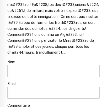
mis&#232;re ! Fa&#238;tes des r&#233;unions &#224;
co&#251;t de milliard, mais votre incapacit&#233; est
la cause de cette immigration ! On ne doit pas insulter
l&#39;Europe de fermer les fronti&#232;res, on doit
demander des comptes &#224; nos dirigeants!
Commen&#231;ons comme en Alg&#233;rie !
Commen&#231;ons par visiter le Minist&#232;re de
l&#39;Emploi et des jeunes, chaque jour, tous les
ch&#244;meurs, tranquillement !......
Nom
Email
Commentaire