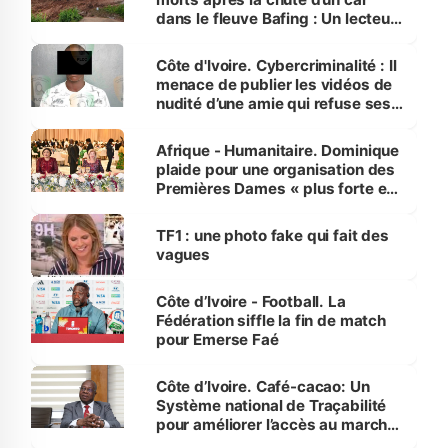
dans le fleuve Bafing : Un lecteur
dénonce la légèreté du ministère
des Transports
Côte d'Ivoire. Cybercriminalité : Il
menace de publier les vidéos de
nudité d’une amie qui refuse ses
avances
Afrique - Humanitaire. Dominique
plaide pour une organisation des
Premières Dames « plus forte et
influente, dont l'impact s'affirme
sur la scène internationale »
TF1 : une photo fake qui fait des
vagues
Côte d’Ivoire - Football. La
Fédération siffle la fin de match
pour Emerse Faé
Côte d’Ivoire. Café-cacao: Un
Système national de Traçabilité
pour améliorer l’accès au marché
international