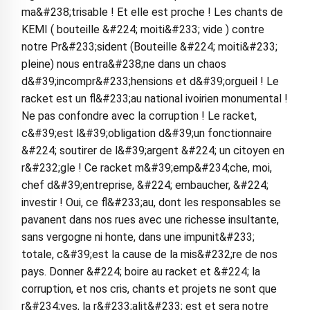
ma&#238;trisable ! Et elle est proche ! Les chants de
KEMI ( bouteille &#224; moiti&#233; vide ) contre
notre Pr&#233;sident (Bouteille &#224; moiti&#233;
pleine) nous entra&#238;ne dans un chaos
d&#39;incompr&#233;hensions et d&#39;orgueil ! Le
racket est un fl&#233;au national ivoirien monumental !
Ne pas confondre avec la corruption ! Le racket,
c&#39;est l&#39;obligation d&#39;un fonctionnaire
&#224; soutirer de l&#39;argent &#224; un citoyen en
r&#232;gle ! Ce racket m&#39;emp&#234;che, moi,
chef d&#39;entreprise, &#224; embaucher, &#224;
investir ! Oui, ce fl&#233;au, dont les responsables se
pavanent dans nos rues avec une richesse insultante,
sans vergogne ni honte, dans une impunit&#233;
totale, c&#39;est la cause de la mis&#232;re de nos
pays. Donner &#224; boire au racket et &#224; la
corruption, et nos cris, chants et projets ne sont que
r&#234;ves, la r&#233;alit&#233; est et sera notre