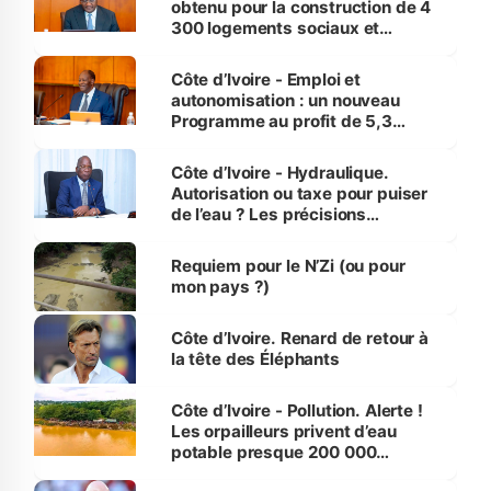
obtenu pour la construction de 4
300 logements sociaux et
économiques à Abidjan, Bouaké
et Yamoussoukro
Côte d’Ivoire - Emploi et
autonomisation : un nouveau
Programme au profit de 5,3
millions de jeunes
Côte d’Ivoire - Hydraulique.
Autorisation ou taxe pour puiser
de l’eau ? Les précisions
d’Assahoré
Requiem pour le N’Zi (ou pour
mon pays ?)
Côte d’Ivoire. Renard de retour à
la tête des Éléphants
Côte d’Ivoire - Pollution. Alerte !
Les orpailleurs privent d’eau
potable presque 200 000
habitants autour d’Agboville