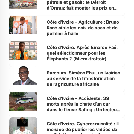
pétrole et gasoil : le Détroit
d’Ormuz fait monter les prix en
Côte d’Ivoire
Côte d’Ivoire - Agriculture : Bruno
Koné cible les noix de coco et de
palmier à huile
Côte d’Ivoire. Après Emerse Faé,
quel sélectionneur pour les
Éléphants ? (Micro-trottoir)
Parcours. Siméon Ehui, un Ivoirien
au service de la transformation
de l’agriculture africaine
Côte d’Ivoire - Accidents. 39
morts après la chute d’un car
dans le fleuve Bafing : Un lecteur
dénonce la légèreté du ministère
des Transports
Côte d'Ivoire. Cybercriminalité : Il
menace de publier les vidéos de