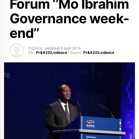
Forum ‘’Mo Ibrahim
Governance week-
end’’
Publié le :
vendredi 5 avril 2019
Par:
Pr&#233;sidence
| Source:
Pr&#233;sidence