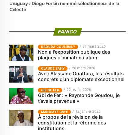
Uruguay : Diego Forlán nommé sélectionneur de la
Celeste
FANICO
31 mars 2026
‎DAOUDA COULIBALY
Non à l'exposition publique des
plaques d'immatriculation
26 mars 2026
CLAUDE SAHY
Avec Alassane Ouattara, les résultats
concrets d’un diplomate exceptionnel
22 février 2026
GBI DE FER
Gbi de Fer : « Raymonde Goudou, je
t’avais prévenue »
12 janvier 2026
MANDIAYE GAYE
À propos de la révision de la
constitution et la réforme des
institutions.