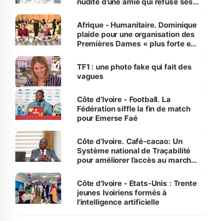
nudité d’une amie qui refuse ses
avances
Afrique - Humanitaire. Dominique
plaide pour une organisation des
Premières Dames « plus forte et
influente, dont l'impact s'affirme
sur la scène internationale »
TF1 : une photo fake qui fait des
vagues
Côte d’Ivoire - Football. La
Fédération siffle la fin de match
pour Emerse Faé
Côte d’Ivoire. Café-cacao: Un
Système national de Traçabilité
pour améliorer l’accès au marché
international
Côte d'Ivoire - Etats-Unis : Trente
jeunes Ivoiriens formés à
l'intelligence artificielle