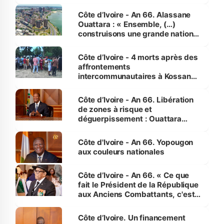
faveur des femmes et des
enfants
Côte d’Ivoire - An 66. Alassane
Ouattara : « Ensemble, (…)
construisons une grande nation
pour nous-mêmes et pour les
générations futures »
Côte d’Ivoire - 4 morts après des
affrontements
intercommunautaires à Kossandji
(Alepé) - Notre correspondant au
milieu des sinistrés
Côte d’Ivoire - An 66. Libération
de zones à risque et
déguerpissement : Ouattara
assure du « strict respect de
l'Etat de droit pour préserver les
Côte d'Ivoire - An 66. Yopougon
vies humaines »
aux couleurs nationales
Côte d’Ivoire - An 66. « Ce que
fait le Président de la République
aux Anciens Combattants, c'est
inédit » (Cne Yassoungo Koné ®)
Côte d’Ivoire. Un financement