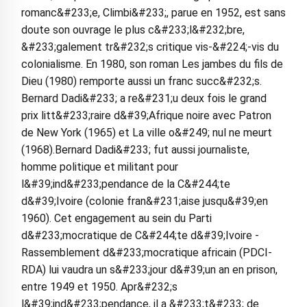
romanc&#233;e, Climbi&#233;, parue en 1952, est sans
doute son ouvrage le plus c&#233;l&#232;bre,
&#233;galement tr&#232;s critique vis-&#224;-vis du
colonialisme. En 1980, son roman Les jambes du fils de
Dieu (1980) remporte aussi un franc succ&#232;s.
Bernard Dadi&#233; a re&#231;u deux fois le grand
prix litt&#233;raire d&#39;Afrique noire avec Patron
de New York (1965) et La ville o&#249; nul ne meurt
(1968).Bernard Dadi&#233; fut aussi journaliste,
homme politique et militant pour
l&#39;ind&#233;pendance de la C&#244;te
d&#39;Ivoire (colonie fran&#231;aise jusqu&#39;en
1960). Cet engagement au sein du Parti
d&#233;mocratique de C&#244;te d&#39;Ivoire -
Rassemblement d&#233;mocratique africain (PDCI-
RDA) lui vaudra un s&#233;jour d&#39;un an en prison,
entre 1949 et 1950. Apr&#232;s
l&#39;ind&#233;pendance, il a &#233;t&#233; de