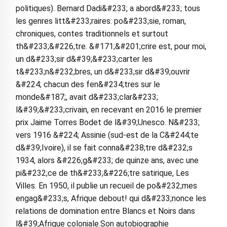
politiques). Bernard Dadi&#233; a abord&#233; tous
les genres litt&#233;raires: po&#233;sie, roman,
chroniques, contes traditionnels et surtout
th&#233;&#226;tre. &#171;&#201;crire est, pour moi,
un d&#233;sir d&#39;&#233;carter les
t&#233;n&#232;bres, un d&#233;sir d&#39;ouvrir
&#224; chacun des fen&#234;tres sur le
monde&#187;, avait d&#233;clar&#233;
l&#39;&#233;crivain, en recevant en 2016 le premier
prix Jaime Torres Bodet de l&#39;Unesco. N&#233;
vers 1916 &#224; Assinie (sud-est de la C&#244;te
d&#39;Ivoire), il se fait conna&#238;tre d&#232;s
1934, alors &#226;g&#233; de quinze ans, avec une
pi&#232;ce de th&#233;&#226;tre satirique, Les
Villes. En 1950, il publie un recueil de po&#232;mes
engag&#233;s, Afrique debout! qui d&#233;nonce les
relations de domination entre Blancs et Noirs dans
l&#39;Afrique coloniale.Son autobiographie