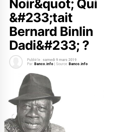
Noir&quot; Qui
&#233;tait
Bernard Binlin
Dadi&#233; ?
Publié le :
samedi 9 mars 2019
Par:
Banco.info
| Source:
Banco.info