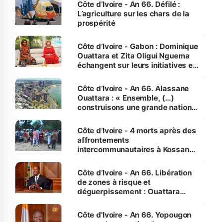
Côte d’Ivoire - An 66. Défilé :
L’agriculture sur les chars de la
prospérité
Côte d’Ivoire - Gabon : Dominique
Ouattara et Zita Oligui Nguema
échangent sur leurs initiatives en
faveur des femmes et des
enfants
Côte d’Ivoire - An 66. Alassane
Ouattara : « Ensemble, (…)
construisons une grande nation
pour nous-mêmes et pour les
générations futures »
Côte d’Ivoire - 4 morts après des
affrontements
intercommunautaires à Kossandji
(Alepé) - Notre correspondant au
milieu des sinistrés
Côte d’Ivoire - An 66. Libération
de zones à risque et
déguerpissement : Ouattara
assure du « strict respect de
l'Etat de droit pour préserver les
Côte d'Ivoire - An 66. Yopougon
vies humaines »