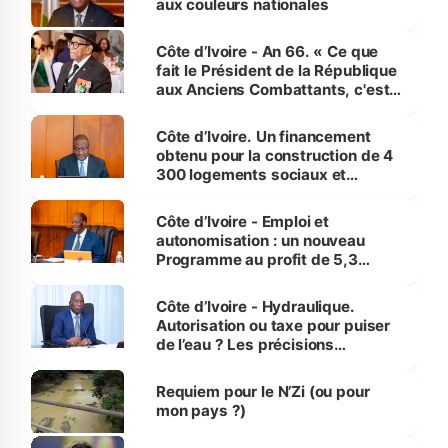
aux couleurs nationales
Côte d’Ivoire - An 66. « Ce que
fait le Président de la République
aux Anciens Combattants, c'est
inédit » (Cne Yassoungo Koné ®)
Côte d’Ivoire. Un financement
obtenu pour la construction de 4
300 logements sociaux et
économiques à Abidjan, Bouaké
et Yamoussoukro
Côte d’Ivoire - Emploi et
autonomisation : un nouveau
Programme au profit de 5,3
millions de jeunes
Côte d’Ivoire - Hydraulique.
Autorisation ou taxe pour puiser
de l’eau ? Les précisions
d’Assahoré
Requiem pour le N’Zi (ou pour
mon pays ?)