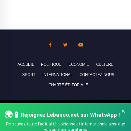
ACCUEIL
POLITIQUE
ECONOMIE
CULTURE
SPORT
INTERNATIONAL
CONTACTEZ-NOUS
CHARTE ÉDITORIALE
Copyright © 2010-2026 lebanco.net - Tous droits de reproduction
×
🌍📱
Rejoignez Lebanco.net sur WhatsApp !
réservés - All rights reserved.
Retrouvez toute l'actualité ivoirienne et internationale ainsi que
vos contenus préférés