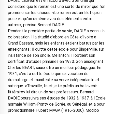
DADIE. L’auteur est en accord avec Stendhal qui
considère que le roman est une sorte de miroir que l’on
promène sur les choses. «Le roman est un filet qu’on
pose et qu’on ramène avec des éléments entre
autres», précise Bernard DADIE.
Pendant la première partie de sa vie, DADIE a connu la
colonisation. Il a étudié d’abord en Côte-d’Ivoire à
Grand Bassam, mais les enfants étaient battus par les
enseignants ; il quitte cette école pour Bingerville, sur
insistance de son oncle, Melantchi. Il obtient son
certificat d’études primaires en 1930. Son enseignant
Charles BEART, saura être un meilleur pédagogue. En
1931, c’est à cette école que sa vocation de
dramaturge et manifeste sa verve indépendante et
satirique. «Travaille, lis et je te prédis un bel avenir
littéraire» lui dira un de ses professeurs. Bernard
DADIE poursuivra ses études de 1932 à 1937, à l’École
normale William-Ponty de Gorée, au Sénégal, et a pour
promotionnaire Hubert MAGA (1916-2000), Modibo