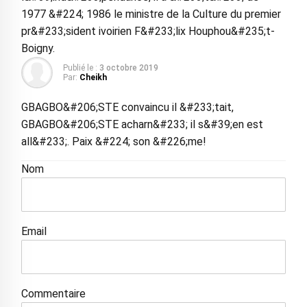
1977 &#224; 1986 le ministre de la Culture du premier
pr&#233;sident ivoirien F&#233;lix Houphou&#235;t-
Boigny.
Publié le :
3 octobre 2019
Par:
Cheikh
GBAGBO&#206;STE convaincu il &#233;tait,
GBAGBO&#206;STE acharn&#233; il s&#39;en est
all&#233;. Paix &#224; son &#226;me!
Nom
Email
Commentaire