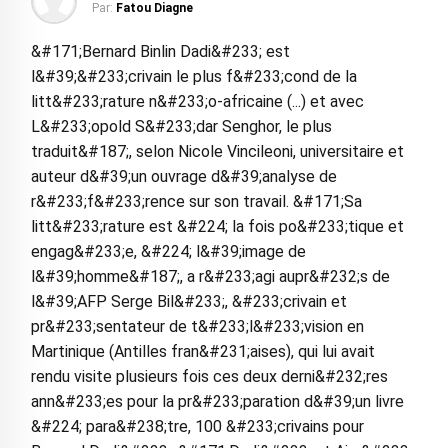
Par:
Fatou Diagne
&#171;Bernard Binlin Dadi&#233; est
l&#39;&#233;crivain le plus f&#233;cond de la
litt&#233;rature n&#233;o-africaine (...) et avec
L&#233;opold S&#233;dar Senghor, le plus
traduit&#187;, selon Nicole Vincileoni, universitaire et
auteur d&#39;un ouvrage d&#39;analyse de
r&#233;f&#233;rence sur son travail. &#171;Sa
litt&#233;rature est &#224; la fois po&#233;tique et
engag&#233;e, &#224; l&#39;image de
l&#39;homme&#187;, a r&#233;agi aupr&#232;s de
l&#39;AFP Serge Bil&#233;, &#233;crivain et
pr&#233;sentateur de t&#233;l&#233;vision en
Martinique (Antilles fran&#231;aises), qui lui avait
rendu visite plusieurs fois ces deux derni&#232;res
ann&#233;es pour la pr&#233;paration d&#39;un livre
&#224; para&#238;tre, 100 &#233;crivains pour