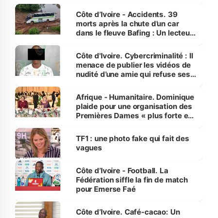
Côte d’Ivoire - Accidents. 39
morts après la chute d’un car
dans le fleuve Bafing : Un lecteur
dénonce la légèreté du ministère
des Transports
Côte d'Ivoire. Cybercriminalité : Il
menace de publier les vidéos de
nudité d’une amie qui refuse ses
avances
Afrique - Humanitaire. Dominique
plaide pour une organisation des
Premières Dames « plus forte et
influente, dont l'impact s'affirme
sur la scène internationale »
TF1 : une photo fake qui fait des
vagues
Côte d’Ivoire - Football. La
Fédération siffle la fin de match
pour Emerse Faé
Côte d’Ivoire. Café-cacao: Un