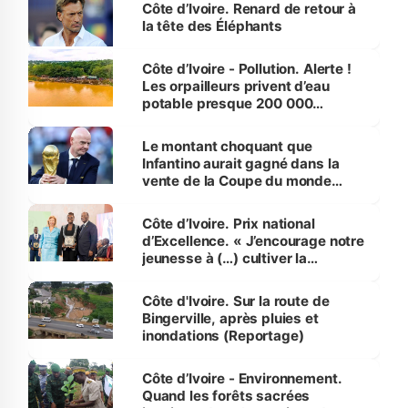
Côte d’Ivoire. Renard de retour à
la tête des Éléphants
Côte d’Ivoire - Pollution. Alerte !
Les orpailleurs privent d’eau
potable presque 200 000
habitants autour d’Agboville
Le montant choquant que
Infantino aurait gagné dans la
vente de la Coupe du monde
révélé
Côte d’Ivoire. Prix national
d’Excellence. « J’encourage notre
jeunesse à (…) cultiver la
compétence et l’intégrité »
(Alassane Ouattara
Côte d'Ivoire. Sur la route de
Bingerville, après pluies et
inondations (Reportage)
Côte d’Ivoire - Environnement.
Quand les forêts sacrées