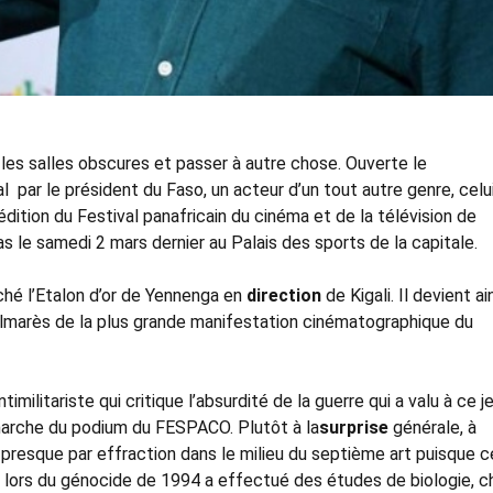
les salles obscures et passer à autre chose. Ouverte le
par le président du Faso, un acteur d’un tout autre genre, celu
dition du Festival panafricain du cinéma et de la télévision de
le samedi 2 mars dernier au Palais des sports de la capitale.
ché l’Etalon d’or de Yennenga en
direction
de Kigali. Il devient ain
almarès de la plus grande manifestation cinématographique du
ntimilitariste qui critique l’absurdité de la guerre qui a valu à ce 
e marche du podium du FESPACO. Plutôt à la
surprise
générale, à
 presque par effraction dans le milieu du septième art puisque c
re lors du génocide de 1994 a effectué des études de biologie, c