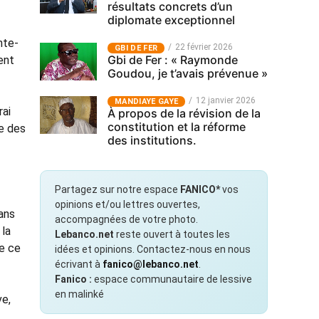
résultats concrets d’un
diplomate exceptionnel
nte-
22 février 2026
GBI DE FER
Gbi de Fer : « Raymonde
ent
Goudou, je t’avais prévenue »
12 janvier 2026
MANDIAYE GAYE
rai
À propos de la révision de la
constitution et la réforme
ue des
des institutions.
Partagez sur notre espace
FANICO*
vos
opinions et/ou lettres ouvertes,
dans
accompagnées de votre photo.
 la
Lebanco.net
reste ouvert à toutes les
de ce
idées et opinions. Contactez-nous en nous
écrivant à
fanico@lebanco.net
.
Fanico :
espace communautaire de lessive
en malinké
ve,