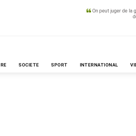
On peut juger de la 
d
PUBLICITÉ
URE
SOCIETE
SPORT
INTERNATIONAL
V