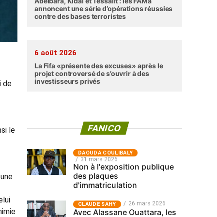
Abéibara, Kidal et Tessalit : les FAMa
annoncent une série d’opérations réussies
contre des bases terroristes
6 août 2026
La Fifa «présente des excuses» après le
projet controversé de s’ouvrir à des
investisseurs privés
i de
FANICO
si le
‎DAOUDA COULIBALY
31 mars 2026
Non à l'exposition publique
des plaques
jeune
d'immatriculation
elui
26 mars 2026
CLAUDE SAHY
himie
Avec Alassane Ouattara, les