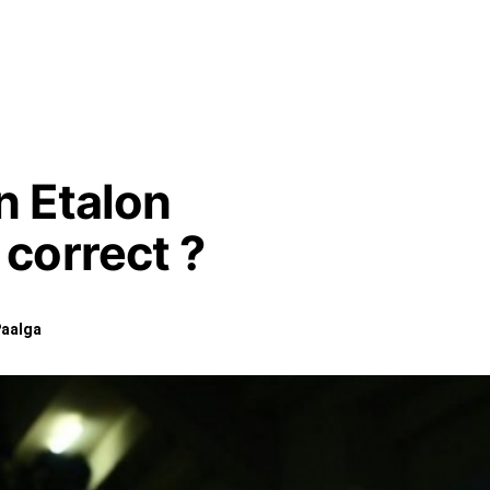
n Etalon
correct ?
Paalga