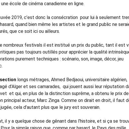
, une école de cinéma canadienne en ligne.
cuvée 2019, c’est donc la consécration pour lui à seulement tre
 hasard, quand bien même les artistes et le grand public ne serai
és, que ce soit ici ou ailleurs.
 nombreux festivals il est institué un prix du public, tant il est v
itiques pas toujours outillés pour apprécier la qualité intrinsèq
rations purement techniques : scénario, son, image, décor, jeu
tc.
section
longs métrages, Ahmed Bedjaoui, universitaire algérien,
ngagé d’Alger et ses camarades, qui jouent aussi leur réputation 
navet et qui, en plus de la distinction suprême, a obtenu le prix de
 principal acteur, Marc Zinga. Comme on dirait en droit, il faut 
 jugée, cela d’autant plus que le jury est souverain.
t, il y a quelque chose de gênant dans l’histoire, et si ça se trou
 Pour la simple raison que, comme par hasard, le Pays des mille