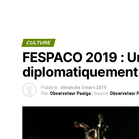
CULTURE
FESPACO 2019 : U
diplomatiquement 
Publié le :
dimanche 3 mars 2019
Par:
Observateur Paalga
| Source:
Observateur 