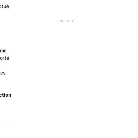
ectué
PUBLICITÉ
cran
orté
des
ction